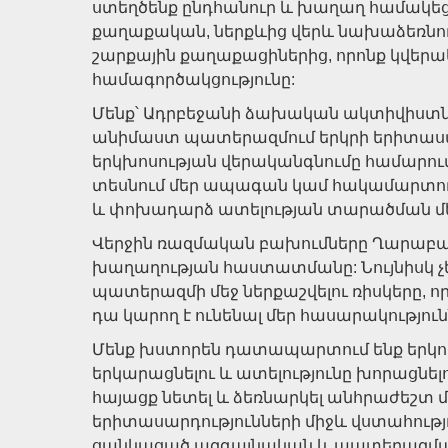
ստեղծենք ընդհանուր և խաղաղ համակեցո
քաղաքական, ներքևից վերև նախաձեռնու
շարքային քաղաքացիներից, որոնք կվեր
համագործակցությունը:
Մենք՝ Ադրբեջանի ձախական ակտիվիստներ
անիմաստ պատերազմում երկրի երիտասա
երկխոսության վերականգնումը համարում
տեսնում մեր ապագան կամ հակամարտու
և փոխադարձ ատելության տարածման մ
Վերջին ռազմական բախումները Ղարաբաղ
խաղաղության հաստատմանը: Նույնիսկ չ
պատերազմի մեջ ներքաշվելու ռիսկերը, 
դա կարող է ունենալ մեր հասարակությո
Մենք խստորեն դատապարտում ենք երկու
երկարացնելու և ատելությունը խորացնելու
հայացք նետել և ձեռնարկել անհրաժեշտ մ
երիտասարդությունների միջև վստահությո
ցանկացած ազգայնական և պատերազմական