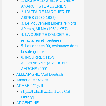
1. MOHAMED SAIL, PIONNIER
ANARCHISTE ALGERIEN
2. L'AFFAIRE MARGUERITE
ASPES (1930-1932)
3. Le Mouvement Libertaire Nord
Africain, MLNA (1951-1957)
4. LA GUERRE D'ALGERIE :
réfractaires et libertaires
5. Les années 90, résistance dans
la sale guerre
6. INSURRECTION
ALGERIENNE (AROUCH /
AARCHS) 2001
ALLEMAGNE / Auf Deutsch
Amharique / አማርኛ
ARABE / العَرَبِيَّةُ
مكتبة القطة السوداء[Black Cat
Library]
ARGENTINE