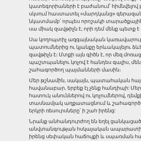
կատեգորիաների է բաժանում՝ հիմնվելով
սկսում հաստատել «մարդկանց» գերազան
նկատմամբ՝ որպես որոշակի տարածքային
սա միակ զավթիչն է, որի դեմ մենք պետք 
Սա կողոպտիչ ազգայնական կառավարութ
պատումներից ու կյանքը երևակայելու ձևե
զավթիչն է։ Մտքի այն գիծն է, որ մեզ մոռա
պաշտպանելու կոչով է հանդես գալիս, մեն
շահագործող պայմանների մասին։
Մեր թշնամին, սակայն, պատահական հայը չ
հավանաբար, երբեք էլ չենք հանդիպի: Մեր
հատուկ անուններով ու կոչումներով, դեմ
տասնամյակ աղքատացնում և շահագործո
երկրի ռեսուրսները՝ ի շահ իրենց:
Նրանք անհանդուրժող են եղել ցանկացա
անվտանգության հսկայական ապարատի մի
իրենց սեփական հաճույքի և սպառման հ