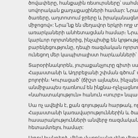
ծովափերը, հանքային ռեսուրսները՝ սահ
սովորական քաղաքացիների համար: Նրանք
ծառերը, աղտոտում ջրերը և իրականացն
միջոցով»: Նրա՛նք են մեղավոր երկրի ող
առարկաների անհետացման համար։ Նրա՛
կարևոր ոլորտներից, ինչպիսիք են կրթու
բարեկեցությունը, դեպի ռազմական ոլորտ
ունեցող մեր կապիտալիստ հարևանների՝
Տարօրինակորեն, յուրաքանչյուրը գիտի սա
Հայաստանի և Ադրբեջանի շփման գծում՝ 
բոլորին։ Կուրացած՝ (ճիշտ այնպես, ինչ
անմիջապես դառնում են ինքնա-ոչնչացնո
«նահատակություն» հանուն «սուրբ» նպ
Սա ոչ ավելին է, քան գոյության հարթակ,
Հայաստանի կառավարություններին և ծա
հասարակությունների անվերջ ռազմականա
հետամտելու համար:
Այդով հանդերձ, մենք մարդկանց չենք մե