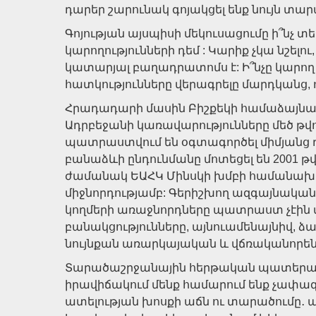
դարեր շարունակ գոյակցել ենք նույն տար
Գոյության այսպիսի մեկուսացումը ի՞նչ տ
կարողությունների դեմ : Կարիք չկա նշե
կատարյալ բաղադրատոմս է: Ի՞նչը կարող է
հատկությունները վերագրելը մարդկանց, ո
Հրադադարի մասին Բիշքեկի համաձայնագ
Ադրբեջանի կառավարությունները մեծ թվով
պատրաստվում են օգտագործել միմյանց 
բանաձևի ընդունմանը մոտեցել են 2001 թ
ժամանակ ԵԱՀԿ Մինսկի խմբի համանախա
միջնորդությամբ: Գերիշխող ազգայնական
կողմերի առաջնորդները պատրաստ չէին 
բանակցությունները, այնուամենայնիվ, ձա
նույնքան առարկայական և վճռականորեն,
Տարածաշրջանային հերթական պատերազմի
իրավիճակում մենք համարում ենք չափա
ատելության խոսքի աճն ու տարածումը․ այ