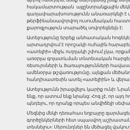
հակամարտության այլընտրանքային մեկ
գաղափարախոսությունն անառարկելի է մնու
թերֆինանսավորվող ուսումնական հաստա
քարոզչություն տարածել սովորեցնելն է:
Ատելությունը երբեք անհատական հոգեկեր
արտադրվում է որոշակի ուժային հարաբեր
«ատելիի» միջև ուղղակի շփում չկա, որք
առօրյա գոյատևման տնտեսական հարցերով
ռեսուրսների և ծառայությունների հավա
ամենօրյա թշվառությունը, այնքան մեծանո
հանդիսատեսին ատել «ատելիին» և վերար
Ատելությունն իրացվելու կարիք ունի: Նրան
ենք, որ ատում ենք նրանց: Հոգ չէ, որ այդ
պնդելու, որ դրանք որպես անվիճելի սեփ
Մեզնից մեկի դեռահաս եղբայրը զարմացել
գործընկերների հետ սպասվող աշխատան
տեսնելու»: Սերունդներ են մեծացել վակու