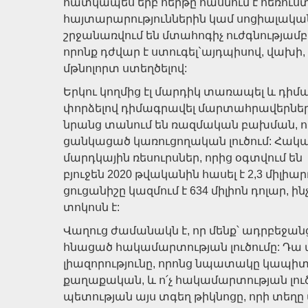
հատկապես երբ հերթը հասնում է հեռու
հայտարարություններին կամ սոցիալական
շրջանառվում են մտահոգիչ ուժգնությամբ: 
որոնք դժվար է ստուգել`այդպիսով, վախ
մթնոլորտ ստեղծելով:
Երկու կողմից էլ մարդիկ տառապել և դի
փորձելով դիմագրավել մարտահրավերներին
նրանց տանում են ռազմական բախման, 
ցանկացած կառուցողական լուծում: Հակա
մարդկային ռեսուրսներ, որից օգտվում ե
բյուջեն 2020 թվականին հասել է 2,3 միլի
ցուցանիշը կազմում է 634 միլիոն դոլար, ինչ
տոկոսն է:
Վաղուց ժամանակն է, որ մենք՝ ադրբեջանց
հնացած հակամարտության լուծումը: Դա 
լիազորությունը, որոնց նպատակը կապիտա
քաղաքական, և ո՛չ հակամարտության լուծ
պետության այս տգեղ թիկնոցը, որի տեղ