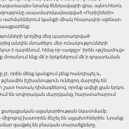
 բացառապես նրանց ծննդավայրի վրա, այնուհետև
ցությունը ապամարդկայնացված «Ուրիշների»
 սահմաններում կյանքի միակ հնարավոր սցենար.
է պայքարենք:
յունների կողմից մեզ պարտադրված
րից անդին մտածելու մեր ունակությունների
ցկոտ է դարձնում․ հենց որ «ազգը»՝ իրեն «թշնամուց»
ք մոռանում ենք մե՛ր երկրներում մե՛ր գոյատևման
է, որին մենք կյանքում չենք հանդիպել և,
 թշնամին իշխանություն ունեցող մարդիկ են՝
քի շատ հստակ դիմագծերով, որոնք ավելի քան երկու
ւմ են սովորական մարդկանց, հարստահարում
ծ քաղաքական այլակարծության նկատմամբ,
ջոցով խստորեն ճնշել են այլախոհներին։ Նրանք
ամար զավթել են բնական տարածքները,