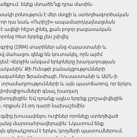
ածքում․ եկեք մտածե՛նք դրա մասին։
եսակի բռնություն է մեր մտքի և ստեղծագործական
լու, որ դա նաև «Ուրիշի» ապամարդկայնացման
 ավելի հեշտ լինել, քան բոլոր բացասական
րոնց հետ երբեք չես շփվել:
րից (1994) տարիներ անց Հայաստանի և
 մահացու զենք են կուտակել, որն այժմ
դեմ: Վերջին անգամ երկրները խաղաղության
վականին՝ Քի Ուեսթի բանակցությունների
գահներ Ֆրանսիայի, Ռուսաստանի և ԱՄՆ-ի
 տրամադրությունների և այն պատճառով, որ երկու
փոխզիջումների գնալ, խաղաղ
խողվեցին: Եվ դրանք այլևս երբեք չշոշափվեցին
 որքան 21-րդ դարի նախաշեմին:
ց խուսափելու ուղիներ որոնելը ստեղծված
զանց մարտահրավերային: Նկատում ենք
ն գերակշռում է երկու կողմերի պատումներում,