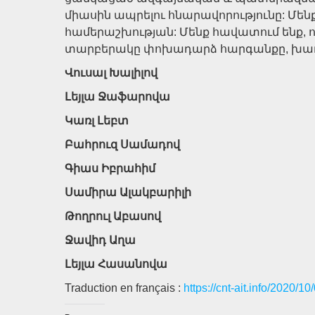
միասին ապրելու հնարավորությունը: Մեն
համերաշխության: Մենք հավատում ենք, ո
տարբերակը փոխադարձ հարգանքը, խաղա
Վուսալ Խալիլով
Լեյլա Ջաֆարովա
Կառլ Լեբտ
Բահրուզ Սամադով
Գիաս Իբրահիմ
Սամիրա Ալակբարիլի
Թողրուլ Աբասով
Ջավիդ Աղա
Լեյլա Հասանովա
Traduction en français :
https://cnt-ait.info/2020/