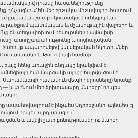
մանափակելով դրանց հասանելիությունը
 ոչնչացնում են մեր շրջակա միջավայրը, հատում
ում լայնամասշտաբ «կուտակում ունեզրկման
ջ տարածքում պատմական և մշակութային վայրերի և
նք են տեղափոխում ռեսուրսները այնպիսի
թյունը, առողջապահությունը և սոցիալական
՝ շահույթ ապահովելով կայսերական նկրտումներ
 Ռուսաստանի և Թուրքիայի համար:
, բայց հենց առաջին գնդակը կրակվում է
ամնեզիայի հանկարծակի ալիքը հարվածում է
պես Սարամագոյի համանուն վեպի հերոսները) նրանք
ղ — և տոնում մեր երիտասարդ մահերը՝ որպես
ատակի։
 որը ապահովագրում է ինչպես Ադրբեջանի, այնպես էլ
ռայում որպես արդարացում՝
ցման և ավելի շատ բռնություններ ու մահեր
ղադրում. երբ չկան պատերազմի և