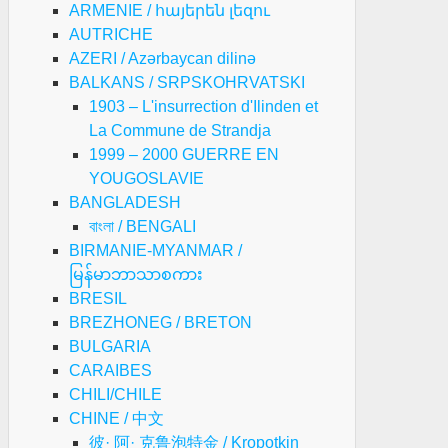
ARMENIE / հայերեն լեզու
AUTRICHE
AZERI / Azərbaycan dilinə
BALKANS / SRPSKOHRVATSKI
1903 – L'insurrection d'Ilinden et
La Commune de Strandja
1999 – 2000 GUERRE EN
YOUGOSLAVIE
BANGLADESH
বাংলা / BENGALI
BIRMANIE-MYANMAR /
မြန်မာဘာသာစကား
BRESIL
BREZHONEG / BRETON
BULGARIA
CARAIBES
CHILI/CHILE
CHINE / 中文
彼· 阿· 克鲁泡特金 / Kropotkin