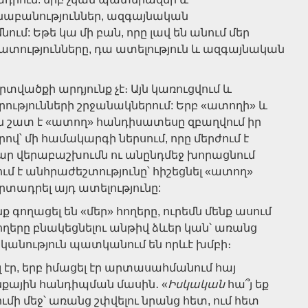
նաբանություններ, ազգայնական
մ: Եթե կա մի բան, որը լավ են անում մեր
տությունները, դա ատելություն և ազգայնական
տվածքի արդյունք չէ։ Այն կառուցվում և
ությունների շրջանակներում: Երբ «ատողի» և
ան շատ է «ատող» հանդիսատեսը զբաղվում իր
՝ մի համակարգի ներսում, որը մերժում է
սար վերաբաշխումն ու անընդմեջ խորացնում
ւմ է անհրաժեշտությունը՝ հիշեցնել «ատող»
տադրել այդ ատելությունը:
ք գողացել են «մեր» հողերը, ուրեմն մենք ասում
 հողերը բնակեցնելու անթիվ ձևեր կան՝ առանց
ականություն պատկանում են որևէ խմբի։
 էր, երբ իմացել էր արտասահմանում հայ
քային հանդիպման մասին․ «
Իսկական
հա՞յ եք
ումի մեջ՝ առանց շփվելու նրանց հետ, ում հետ