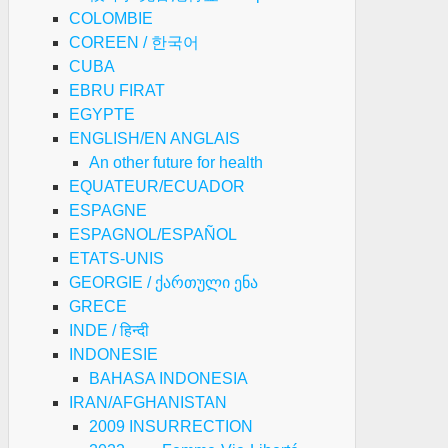
COLOMBIE
COREEN / 한국어
CUBA
EBRU FIRAT
EGYPTE
ENGLISH/EN ANGLAIS
An other future for health
EQUATEUR/ECUADOR
ESPAGNE
ESPAGNOL/ESPAÑOL
ETATS-UNIS
GEORGIE / ქართული ენა
GRECE
INDE / हिन्दी
INDONESIE
BAHASA INDONESIA
IRAN/AFGHANISTAN
2009 INSURRECTION