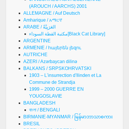
(AROUCH / AARCHS) 2001
ALLEMAGNE / Auf Deutsch
Amharique / አማርኛ
ARABE / العَرَبِيَّةُ
مكتبة القطة السوداء[Black Cat Library]
ARGENTINE
ARMENIE / հայերեն լեզու
AUTRICHE
AZERI / Azərbaycan dilinə
BALKANS / SRPSKOHRVATSKI
1903 – L'insurrection d'Ilinden et La
Commune de Strandja
1999 – 2000 GUERRE EN
YOUGOSLAVIE
BANGLADESH
বাংলা / BENGALI
BIRMANIE-MYANMAR / မြန်မာဘာသာစကား
BRESIL