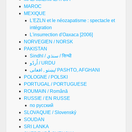
MAROC
MEXIQUE
L'EZLN et le néozapatisme : spectacle et
intégration
L'insurrection d'Oaxaca [2006]
NORVEGIEN / NORSK
PAKISTAN
Sindhī / سنڌي / सिन्धी
اُردُو / URDU
پښتو , افغانی/ PASHTO, AFGHANI
POLOGNE / POLSKI
PORTUGAL / PORTUGUESE
ROUMAIN / Română
RUSSIE / EN RUSSE
по русский
SLOVAQUIE / Slovenský
SOUDAN
SRI LANKA