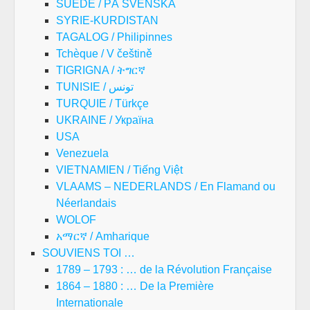
SUEDE / PÅ SVENSKA
SYRIE-KURDISTAN
TAGALOG / Philipinnes
Tchèque / V češtině
TIGRIGNA / ትግርኛ
TUNISIE / تونس
TURQUIE / Türkçe
UKRAINE / Україна
USA
Venezuela
VIETNAMIEN / Tiếng Việt
VLAAMS – NEDERLANDS / En Flamand ou
Néerlandais
WOLOF
አማርኛ / Amharique
SOUVIENS TOI …
1789 – 1793 : … de la Révolution Française
1864 – 1880 : … De la Première
Internationale