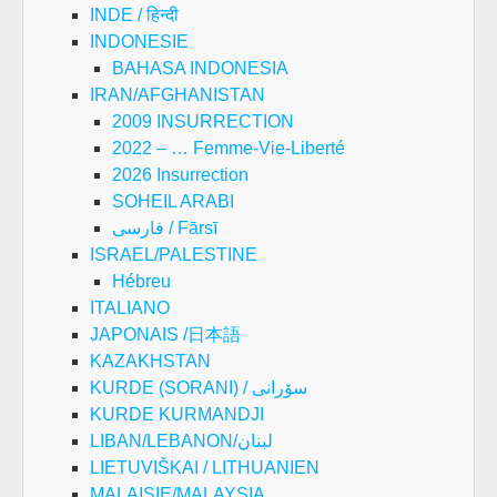
INDE / हिन्दी
INDONESIE
BAHASA INDONESIA
IRAN/AFGHANISTAN
2009 INSURRECTION
2022 – … Femme-Vie-Liberté
2026 Insurrection
SOHEIL ARABI
فارسی / Fārsī
ISRAEL/PALESTINE
Hébreu
ITALIANO
JAPONAIS /日本語
KAZAKHSTAN
KURDE (SORANI) / سۆرانی
KURDE KURMANDJI
LIBAN/LEBANON/لبنان
LIETUVIŠKAI / LITHUANIEN
MALAISIE/MALAYSIA