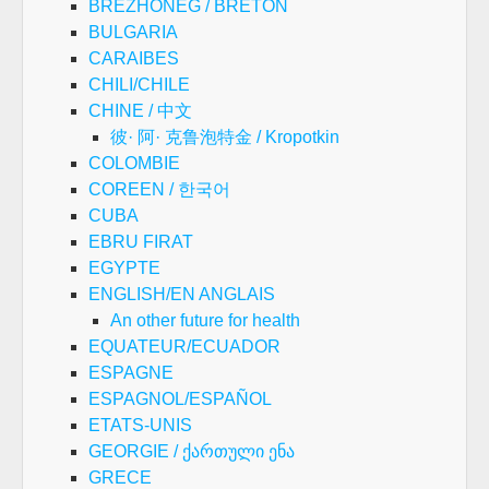
BREZHONEG / BRETON
BULGARIA
CARAIBES
CHILI/CHILE
CHINE / 中文
彼· 阿· 克鲁泡特金 / Kropotkin
COLOMBIE
COREEN / 한국어
CUBA
EBRU FIRAT
EGYPTE
ENGLISH/EN ANGLAIS
An other future for health
EQUATEUR/ECUADOR
ESPAGNE
ESPAGNOL/ESPAÑOL
ETATS-UNIS
GEORGIE / ქართული ენა
GRECE