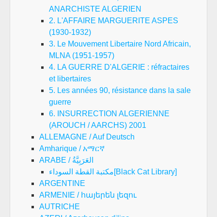
ANARCHISTE ALGERIEN
2. L'AFFAIRE MARGUERITE ASPES
(1930-1932)
3. Le Mouvement Libertaire Nord Africain,
MLNA (1951-1957)
4. LA GUERRE D'ALGERIE : réfractaires
et libertaires
5. Les années 90, résistance dans la sale
guerre
6. INSURRECTION ALGERIENNE
(AROUCH / AARCHS) 2001
ALLEMAGNE / Auf Deutsch
Amharique / አማርኛ
ARABE / العَرَبِيَّةُ
مكتبة القطة السوداء[Black Cat Library]
ARGENTINE
ARMENIE / հայերեն լեզու
AUTRICHE