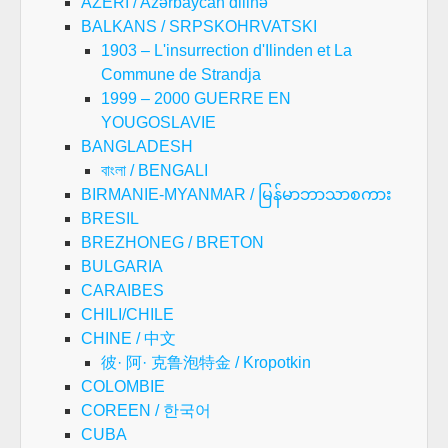
AZERI / Azərbaycan dilinə
BALKANS / SRPSKOHRVATSKI
1903 – L'insurrection d'Ilinden et La
Commune de Strandja
1999 – 2000 GUERRE EN
YOUGOSLAVIE
BANGLADESH
বাংলা / BENGALI
BIRMANIE-MYANMAR / မြန်မာဘာသာစကား
BRESIL
BREZHONEG / BRETON
BULGARIA
CARAIBES
CHILI/CHILE
CHINE / 中文
彼· 阿· 克鲁泡特金 / Kropotkin
COLOMBIE
COREEN / 한국어
CUBA