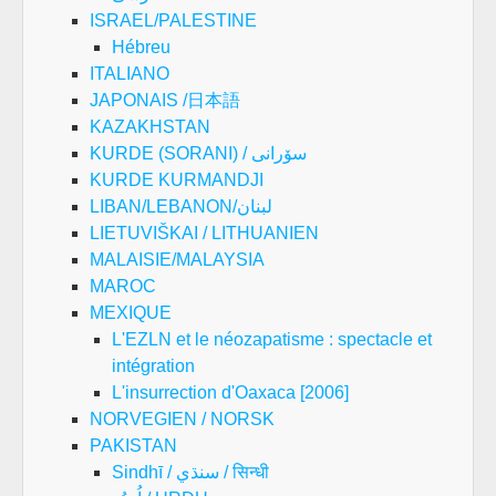
ISRAEL/PALESTINE
Hébreu
ITALIANO
JAPONAIS /日本語
KAZAKHSTAN
KURDE (SORANI) / سۆرانی
KURDE KURMANDJI
LIBAN/LEBANON/لبنان
LIETUVIŠKAI / LITHUANIEN
MALAISIE/MALAYSIA
MAROC
MEXIQUE
L'EZLN et le néozapatisme : spectacle et
intégration
L'insurrection d'Oaxaca [2006]
NORVEGIEN / NORSK
PAKISTAN
Sindhī / سنڌي / सिन्धी