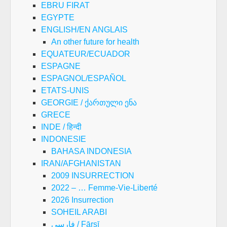
EBRU FIRAT
EGYPTE
ENGLISH/EN ANGLAIS
An other future for health
EQUATEUR/ECUADOR
ESPAGNE
ESPAGNOL/ESPAÑOL
ETATS-UNIS
GEORGIE / ქართული ენა
GRECE
INDE / हिन्दी
INDONESIE
BAHASA INDONESIA
IRAN/AFGHANISTAN
2009 INSURRECTION
2022 – … Femme-Vie-Liberté
2026 Insurrection
SOHEIL ARABI
فارسی / Fārsī