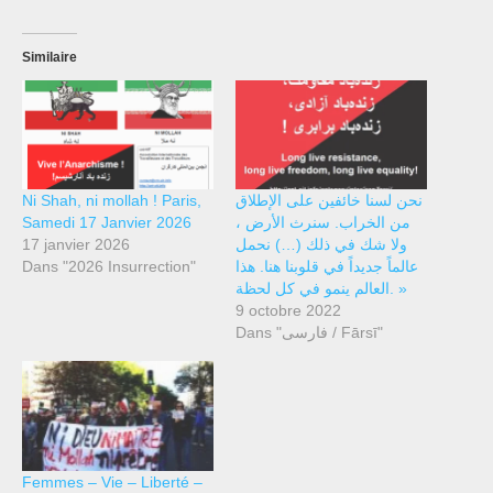
Similaire
Ni Shah, ni mollah ! Paris,
نحن لسنا خائفين على الإطلاق
Samedi 17 Janvier 2026
من الخراب. سنرث الأرض ،
17 janvier 2026
ولا شك في ذلك (…) نحمل
Dans "2026 Insurrection"
عالماً جديداً في قلوبنا هنا. هذا
العالم ينمو في كل لحظة. »
9 octobre 2022
Dans "فارسی / Fārsī"
Femmes – Vie – Liberté –