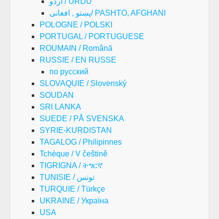
اُردُو / URDU
پښتو , افغانی/ PASHTO, AFGHANI
POLOGNE / POLSKI
PORTUGAL / PORTUGUESE
ROUMAIN / Română
RUSSIE / EN RUSSE
по русский
SLOVAQUIE / Slovenský
SOUDAN
SRI LANKA
SUEDE / PÅ SVENSKA
SYRIE-KURDISTAN
TAGALOG / Philipinnes
Tchèque / V češtině
TIGRIGNA / ትግርኛ
TUNISIE / تونس
TURQUIE / Türkçe
UKRAINE / Україна
USA