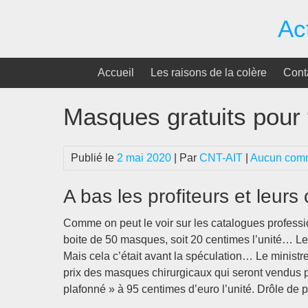
Passer
Ac
au
contenu
Accueil
Les raisons de la colère
Cont
Masques gratuits pour 
Publié le
2 mai 2020
| Par
CNT-AIT
|
Aucun comm
A bas les profiteurs et leurs
Comme on peut le voir sur les catalogues professi
boite de 50 masques, soit 20 centimes l’unité… Le
Mais cela c’était avant la spéculation… Le minis
prix des masques chirurgicaux qui seront vendus 
plafonné » à 95 centimes d’euro l’unité. Drôle de