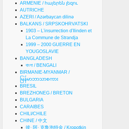
ARMENIE / հայերեն լեզու
AUTRICHE
AZERI / Azərbaycan dilinə
BALKANS / SRPSKOHRVATSKI
1903 – L'insurrection d'Ilinden et
La Commune de Strandja
1999 – 2000 GUERRE EN
YOUGOSLAVIE
BANGLADESH
বাংলা / BENGALI
BIRMANIE-MYANMAR /
မြန်မာဘာသာစကား
BRESIL
BREZHONEG / BRETON
BULGARIA
CARAIBES
CHILI/CHILE
CHINE / 中文
彼· 阿· 克鲁泡特金 / Kropotkin