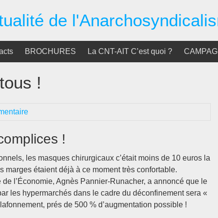
tualité de l'Anarchosyndicali
acts
BROCHURES
La CNT-AIT C’est quoi ?
CAMPAGN
tous !
entaire
 complices !
onnels, les masques chirurgicaux c’était moins de 10 euros la
s marges étaient déjà à ce moment très confortable.
tre de l’Économie, Agnès Pannier-Runacher, a annoncé que le
par les hypermarchés dans le cadre du déconfinement sera «
 plafonnement, prés de 500 % d’augmentation possible !