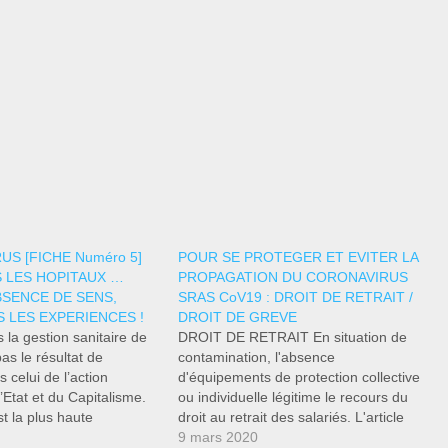
S [FICHE Numéro 5]
POUR SE PROTEGER ET EVITER LA
 LES HOPITAUX …
PROPAGATION DU CORONAVIRUS
BSENCE DE SENS,
SRAS CoV19 : DROIT DE RETRAIT /
 LES EXPERIENCES !
DROIT DE GREVE
 la gestion sanitaire de
DROIT DE RETRAIT En situation de
pas le résultat de
contamination, l'absence
s celui de l’action
d'équipements de protection collective
Etat et du Capitalisme.
ou individuelle légitime le recours du
t la plus haute
droit au retrait des salariés. L'article
 l’Ordre. » (E
L4131-1 du Code du travail stipule que
9 mars 2020