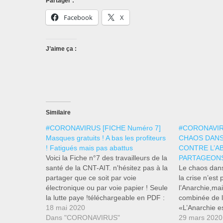
Partager :
Facebook
X
J’aime ça :
Similaire
#CORONAVIRUS [FICHE Numéro 7]
#CORONAVIRU
Masques gratuits ! A bas les profiteurs
CHAOS DANS
! Fatigués mais pas abattus
CONTRE L’A
Voici la Fiche n°7 des travailleurs de la
PARTAGEONS
santé de la CNT-AIT. n'hésitez pas à la
Le chaos dans
partager que ce soit par voie
la crise n’est 
électronique ou par voie papier ! Seule
l’Anarchie,mai
la lutte paye !téléchargeable en PDF :
combinée de l’
CORONAVIRUS-FICHE-NUM-
18 mai 2020
«L’Anarchie es
7Télécharger Masques gratuits pour
Dans "CORONAVIRUS"
expression de
29 mars 2020