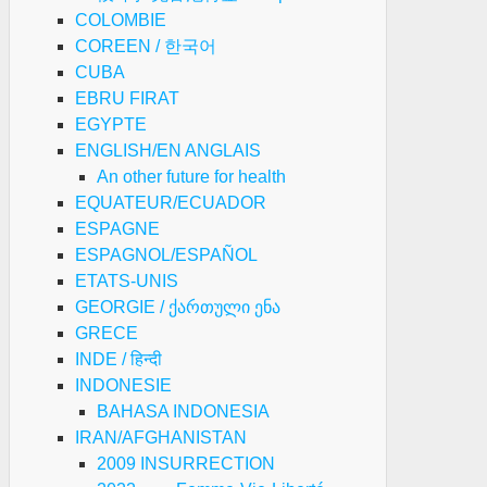
COLOMBIE
COREEN / 한국어
CUBA
EBRU FIRAT
EGYPTE
ENGLISH/EN ANGLAIS
An other future for health
EQUATEUR/ECUADOR
ESPAGNE
ESPAGNOL/ESPAÑOL
ETATS-UNIS
GEORGIE / ქართული ენა
GRECE
INDE / हिन्दी
INDONESIE
BAHASA INDONESIA
IRAN/AFGHANISTAN
2009 INSURRECTION