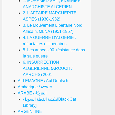
1. MOHAMED SAIL, PIONNIER
ANARCHISTE ALGERIEN
2. L'AFFAIRE MARGUERITE
ASPES (1930-1932)
3. Le Mouvement Libertaire Nord
Africain, MLNA (1951-1957)
4. LA GUERRE D'ALGERIE :
réfractaires et libertaires
5. Les années 90, résistance dans
la sale guerre
6. INSURRECTION
ALGERIENNE (AROUCH /
AARCHS) 2001
ALLEMAGNE / Auf Deutsch
Amharique / አማርኛ
ARABE / العَرَبِيَّةُ
مكتبة القطة السوداء[Black Cat
Library]
ARGENTINE