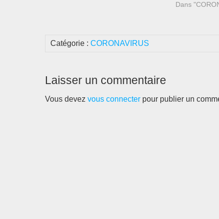
toutes et tous ! À bas les profiteurs et
RECLUS)Finiss
Dans "CORO
leurs…
Capitalisme ! 
PDFTélécharge
hôpitaux est
Catégorie :
CORONAVIRUS
Laisser un commentaire
Vous devez
vous connecter
pour publier un comme