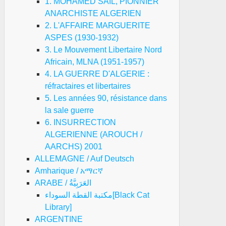
1. MOHAMED SAIL, PIONNIER
ANARCHISTE ALGERIEN
2. L'AFFAIRE MARGUERITE
ASPES (1930-1932)
3. Le Mouvement Libertaire Nord
Africain, MLNA (1951-1957)
4. LA GUERRE D'ALGERIE :
réfractaires et libertaires
5. Les années 90, résistance dans
la sale guerre
6. INSURRECTION
ALGERIENNE (AROUCH /
AARCHS) 2001
ALLEMAGNE / Auf Deutsch
Amharique / አማርኛ
ARABE / العَرَبِيَّةُ
مكتبة القطة السوداء[Black Cat
Library]
ARGENTINE