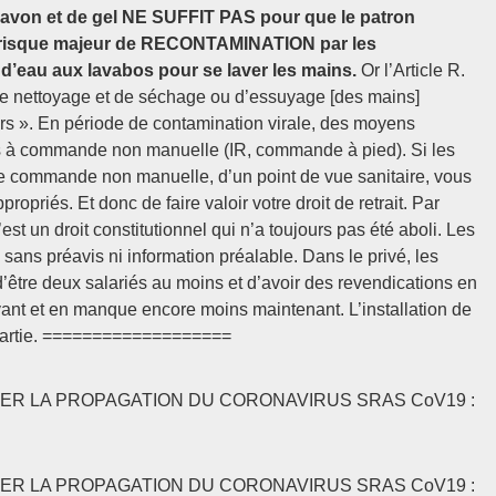
 savon et de gel NE SUFFIT PAS pour que le patron
un risque majeur de RECONTAMINATION par les
au aux lavabos pour se laver les mains.
Or l’Article R.
de nettoyage et de séchage ou d’essuyage [des mains]
eurs ». En période de contamination virale, des moyens
s à commande non manuelle (IR, commande à pied). Si les
de commande non manuelle, d’un point de vue sanitaire, vous
opriés. Et donc de faire valoir votre droit de retrait. Par
c’est un droit constitutionnel qui n’a toujours pas été aboli. Les
, sans préavis ni information préalable. Dans le privé, les
t d’être deux salariés au moins et d’avoir des revendications en
avant et en manque encore moins maintenant. L’installation de
 partie. ===================
ITER LA PROPAGATION DU CORONAVIRUS SRAS CoV19 :
ITER LA PROPAGATION DU CORONAVIRUS SRAS CoV19 :