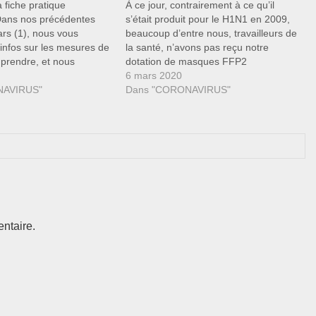
 fiche pratique
À ce jour, contrairement à ce qu’il
Dans nos précédentes
s’était produit pour le H1N1 en 2009,
ars (1), nous vous
beaucoup d’entre nous, travailleurs de
infos sur les mesures de
la santé, n’avons pas reçu notre
 prendre, et nous
dotation de masques FFP2
roit de retrait généralisé
nécessaires pour soigner les patients.
6 mars 2020
de grève. Il a fallu plus
NAVIRUS"
Alors que l’État disposait de deux mois
Dans "CORONAVIRUS"
t une décision de
pour constituer des réserves de ces
…
protections indispensables, il…
ntaire.