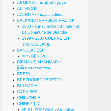
ARMENIE / հայերեն լեզու
AUTRICHE
AZERI / Azərbaycan dilinə
BALKANS / SRPSKOHRVATSKI
1903 – L'insurrection d'Ilinden et
La Commune de Strandja
1999 – 2000 GUERRE EN
YOUGOSLAVIE
BANGLADESH
বাংলা / BENGALI
BIRMANIE-MYANMAR /
မြန်မာဘာသာစကား
BRESIL
BREZHONEG / BRETON
BULGARIA
CARAIBES
CHILI/CHILE
CHINE / 中文
彼· 阿· 克鲁泡特金 / Kropotkin