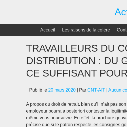
Passer
Ac
au
contenu
Accueil
Les raisons de la colère
Cont
TRAVAILLEURS DU C
DISTRIBUTION : DU 
CE SUFFISANT POUR
Publié le
20 mars 2020
| Par
CNT-AIT
|
Aucun c
A propos du droit de retrait, bien qu’il n’ait pas so
employeur pourra a posteriori contester la légitimit
même vous poursuivre. En effet, la brochure gouver
précise que si le patron respecte les consignes g