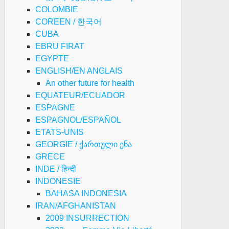
COLOMBIE
COREEN / 한국어
CUBA
EBRU FIRAT
EGYPTE
ENGLISH/EN ANGLAIS
An other future for health
EQUATEUR/ECUADOR
ESPAGNE
ESPAGNOL/ESPAÑOL
ETATS-UNIS
GEORGIE / ქართული ენა
GRECE
INDE / हिन्दी
INDONESIE
BAHASA INDONESIA
IRAN/AFGHANISTAN
2009 INSURRECTION