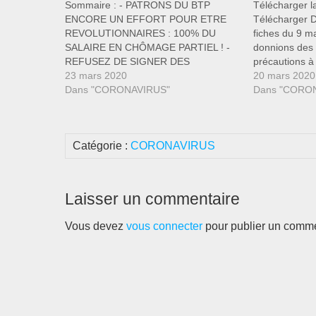
Sommaire : - PATRONS DU BTP
Télécharger la
ENCORE UN EFFORT POUR ETRE
Télécharger 
REVOLUTIONNAIRES : 100% DU
fiches du 9 m
SALAIRE EN CHÔMAGE PARTIEL ! -
donnions des 
REFUSEZ DE SIGNER DES
précautions à
DECHARGES DE RESPONSABILITES
23 mars 2020
appelions au d
20 mars 2020
ILLEGALES ! - LE PATRON N’A PAS
Dans "CORONAVIRUS"
voire au droit 
Dans "CORO
LES MAINS PROPRES ? RETRAIT
de dix jours e
IMMEDIAT ! Télécharger le
confinement
PDFTélécharger Nous avons à faire
Catégorie :
CORONAVIRUS
à…
Laisser un commentaire
Vous devez
vous connecter
pour publier un comme