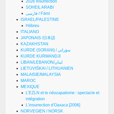
2026 Insurrection
SOHEIL ARABI
فارسی / Fārsī
ISRAEL/PALESTINE
Hébreu
ITALIANO
JAPONAIS /日本語
KAZAKHSTAN
KURDE (SORANI) / سۆرانی
KURDE KURMANDJI
LIBAN/LEBANON/لبنان
LIETUVIŠKAI / LITHUANIEN
MALAISIE/MALAYSIA
MAROC
MEXIQUE
L'EZLN et le néozapatisme : spectacle et
intégration
L'insurrection d'Oaxaca [2006]
NORVEGIEN / NORSK