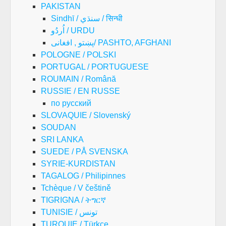
PAKISTAN
Sindhī / سنڌي / सिन्धी
اُردُو / URDU
پښتو , افغانی/ PASHTO, AFGHANI
POLOGNE / POLSKI
PORTUGAL / PORTUGUESE
ROUMAIN / Română
RUSSIE / EN RUSSE
по русский
SLOVAQUIE / Slovenský
SOUDAN
SRI LANKA
SUEDE / PÅ SVENSKA
SYRIE-KURDISTAN
TAGALOG / Philipinnes
Tchèque / V češtině
TIGRIGNA / ትግርኛ
TUNISIE / تونس
TURQUIE / Türkçe