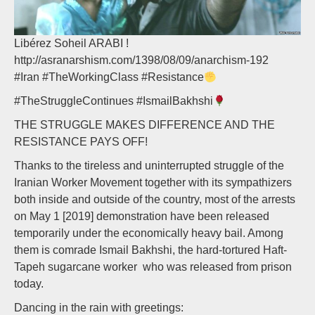
Libérez Soheil ARABI !
http://asranarshism.com/1398/08/09/anarchism-192
#Iran #TheWorkingClass #Resistance
#TheStruggleContinues #IsmailBakhshi
THE STRUGGLE MAKES DIFFERENCE AND THE
RESISTANCE PAYS OFF!
Thanks to the tireless and uninterrupted struggle of the
Iranian Worker Movement together with its sympathizers
both inside and outside of the country, most of the arrests
on May 1 [2019] demonstration have been released
temporarily under the economically heavy bail. Among
them is comrade Ismail Bakhshi, the hard-tortured Haft-
Tapeh sugarcane worker who was released from prison
today.
Dancing in the rain with greetings: