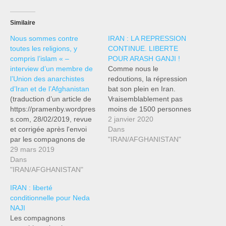
Similaire
Nous sommes contre
IRAN : LA REPRESSION
toutes les religions, y
CONTINUE. LIBERTE
compris l’islam « –
POUR ARASH GANJI !
interview d’un membre de
Comme nous le
l’Union des anarchistes
redoutions, la répression
d’Iran et de l’Afghanistan
bat son plein en Iran.
(traduction d’un article de
Vraisemblablement pas
https://pramenby.wordpres
moins de 1500 personnes
s.com, 28/02/2019, revue
(dont 500 femmes) ont été
2 janvier 2020
et corrigée après l'envoi
assassinés par le régime
Dans
par les compagnons de
Islamique pour étouffer
"IRAN/AFGHANISTAN"
l'Union des anarchistes
29 mars 2019
dans l'oeuf l'insurrection de
d'Iran et d'Afghanistan de
Dans
Novembre. Répression
la version originale en
"IRAN/AFGHANISTAN"
brutale, tyrannique, la plus
anglais à lire ici : Lien)
sanglante contre les
IRAN : liberté
Nous sommes habitués à
manifestants depuis la
conditionnelle pour Neda
ce que l'anarchisme soit un
révolution islamique de
NAJI
phénomène purement
1979. Les…
Les compagnons
occidental. Les rébellions,