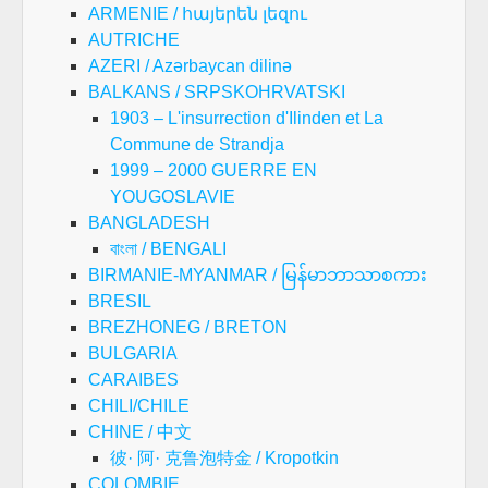
ARMENIE / հայերեն լեզու
AUTRICHE
AZERI / Azərbaycan dilinə
BALKANS / SRPSKOHRVATSKI
1903 – L'insurrection d'Ilinden et La
Commune de Strandja
1999 – 2000 GUERRE EN
YOUGOSLAVIE
BANGLADESH
বাংলা / BENGALI
BIRMANIE-MYANMAR / မြန်မာဘာသာစကား
BRESIL
BREZHONEG / BRETON
BULGARIA
CARAIBES
CHILI/CHILE
CHINE / 中文
彼· 阿· 克鲁泡特金 / Kropotkin
COLOMBIE