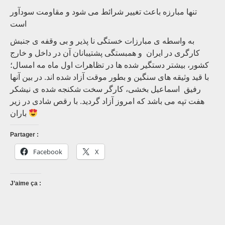
تنها مبارزه باعث تغییر شرائط می شود و مقاومت سودآور
است
به واسطه ی مبارزات خستگی نا پذیر و بی وقفه ی جنبش
کارگری در ایران و همبستگی پشتیبانان آن در داخل و خارج
کشور، بیشتر دستگیر شده ها در تظاهرات اول ماه مه امسال؛
با قید وثیقه های سنگین و بطور موقت آزاد شده اند. در بین آنها
رفیق اسماعیل بخشی، کارگر سخت شکنجه شده ی نیشکر
هفت تپه می باشد که امروز آزاد گردید. با رقص شادی در زیر
باران
Partager :
Facebook
X
J’aime ça :