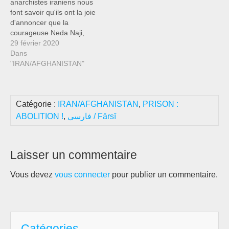
anarchistes iraniens nous
les émeutes et les…
font savoir qu'ils ont la joie
d'annoncer que la
courageuse Neda Naji,
étudiante et activiste pour
29 février 2020
les droits des travailleurs,
Dans
vient d'être remise en
"IRAN/AFGHANISTAN"
liberté conditionnelle.Elle
avait été arrêtée par le
régime des mollahs pour
Catégorie :
IRAN/AFGHANISTAN
,
PRISON :
avoir participé à la
manifestation non
ABOLITION !
,
فارسی / Fārsī
autorisée du 1er mai…
Laisser un commentaire
Vous devez
vous connecter
pour publier un commentaire.
Catégories