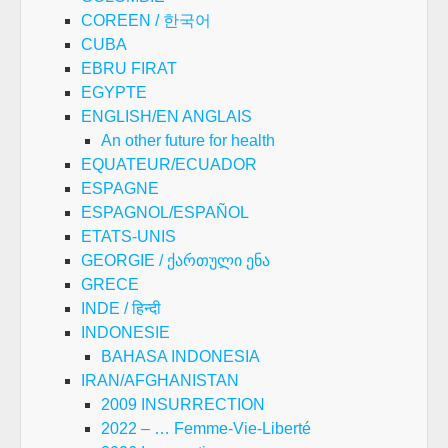
COREEN / 한국어
CUBA
EBRU FIRAT
EGYPTE
ENGLISH/EN ANGLAIS
An other future for health
EQUATEUR/ECUADOR
ESPAGNE
ESPAGNOL/ESPAÑOL
ETATS-UNIS
GEORGIE / ქართული ენა
GRECE
INDE / हिन्दी
INDONESIE
BAHASA INDONESIA
IRAN/AFGHANISTAN
2009 INSURRECTION
2022 – … Femme-Vie-Liberté