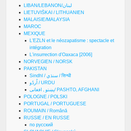
LIBAN/LEBANON/لبنان
LIETUVIŠKAI / LITHUANIEN
MALAISIE/MALAYSIA
MAROC
MEXIQUE
L'EZLN et le néozapatisme : spectacle et
intégration
L'insurrection d'Oaxaca [2006]
NORVEGIEN / NORSK
PAKISTAN
Sindhī / سنڌي / सिन्धी
اُردُو / URDU
پښتو , افغانی/ PASHTO, AFGHANI
POLOGNE / POLSKI
PORTUGAL / PORTUGUESE
ROUMAIN / Română
RUSSIE / EN RUSSE
по русский