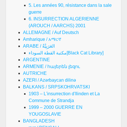
5. Les années 90, résistance dans la sale
guerre
6. INSURRECTION ALGERIENNE
(AROUCH / AARCHS) 2001
ALLEMAGNE / Auf Deutsch
Amharique / አማርኛ
ARABE / العَرَبِيَّةُ
مكتبة القطة السوداء[Black Cat Library]
ARGENTINE
ARMENIE / հայերեն լեզու
AUTRICHE
AZERI / Azərbaycan dilinə
BALKANS / SRPSKOHRVATSKI
1903 – L'insurrection d'Ilinden et La
Commune de Strandja
1999 – 2000 GUERRE EN
YOUGOSLAVIE
BANGLADESH