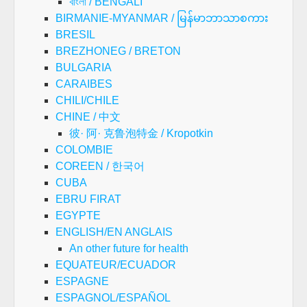
বাংলা / BENGALI
BIRMANIE-MYANMAR / မြန်မာဘာသာစကား
BRESIL
BREZHONEG / BRETON
BULGARIA
CARAIBES
CHILI/CHILE
CHINE / 中文
彼· 阿· 克鲁泡特金 / Kropotkin
COLOMBIE
COREEN / 한국어
CUBA
EBRU FIRAT
EGYPTE
ENGLISH/EN ANGLAIS
An other future for health
EQUATEUR/ECUADOR
ESPAGNE
ESPAGNOL/ESPAÑOL