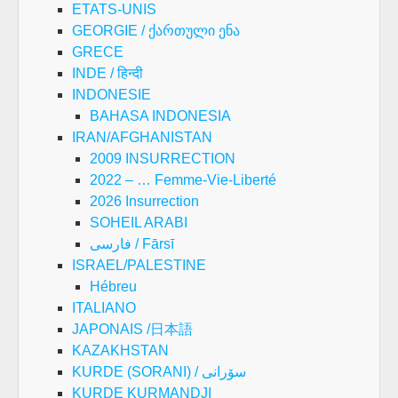
ETATS-UNIS
GEORGIE / ქართული ენა
GRECE
INDE / हिन्दी
INDONESIE
BAHASA INDONESIA
IRAN/AFGHANISTAN
2009 INSURRECTION
2022 – … Femme-Vie-Liberté
2026 Insurrection
SOHEIL ARABI
فارسی / Fārsī
ISRAEL/PALESTINE
Hébreu
ITALIANO
JAPONAIS /日本語
KAZAKHSTAN
KURDE (SORANI) / سۆرانی
KURDE KURMANDJI