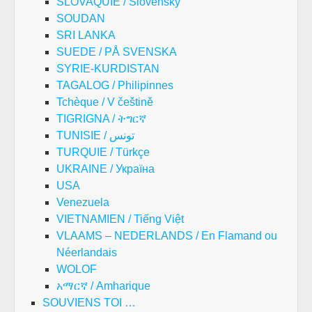
SLOVAQUIE / Slovenský
SOUDAN
SRI LANKA
SUEDE / PÅ SVENSKA
SYRIE-KURDISTAN
TAGALOG / Philipinnes
Tchèque / V češtině
TIGRIGNA / ትግርኛ
TUNISIE / تونس
TURQUIE / Türkçe
UKRAINE / Україна
USA
Venezuela
VIETNAMIEN / Tiếng Việt
VLAAMS – NEDERLANDS / En Flamand ou
Néerlandais
WOLOF
አማርኛ / Amharique
SOUVIENS TOI …