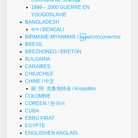
1999 – 2000 GUERRE EN
YOUGOSLAVIE
BANGLADESH
বাংলা / BENGALI
BIRMANIE-MYANMAR / မြန်မာဘာသာစကား
BRESIL
BREZHONEG / BRETON
BULGARIA
CARAIBES
CHILI/CHILE
CHINE / 中文
彼· 阿· 克鲁泡特金 / Kropotkin
COLOMBIE
COREEN / 한국어
CUBA
EBRU FIRAT
EGYPTE
ENGLISH/EN ANGLAIS