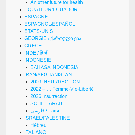
An other future for health
EQUATEUR/ECUADOR
ESPAGNE
ESPAGNOL/ESPAÑOL
ETATS-UNIS
GEORGIE / ქართული ენა
GRECE
INDE / हिन्दी
INDONESIE
BAHASA INDONESIA
IRAN/AFGHANISTAN
2009 INSURRECTION
2022 – … Femme-Vie-Liberté
2026 Insurrection
SOHEIL ARABI
فارسی / Fārsī
ISRAEL/PALESTINE
Hébreu
ITALIANO