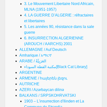
3. Le Mouvement Libertaire Nord Africain,
MLNA (1951-1957)
4. LA GUERRE D'ALGERIE : réfractaires
et libertaires
5. Les années 90, résistance dans la sale
guerre
6. INSURRECTION ALGERIENNE
(AROUCH / AARCHS) 2001
ALLEMAGNE / Auf Deutsch
Amharique / አማርኛ
ARABE / العَرَبِيَّةُ
مكتبة القطة السوداء[Black Cat Library]
ARGENTINE
ARMENIE / հայերեն լեզու
AUTRICHE
AZERI / Azərbaycan dilinə
BALKANS / SRPSKOHRVATSKI
1903 – L'insurrection d'Ilinden et La
Commune de Strandja