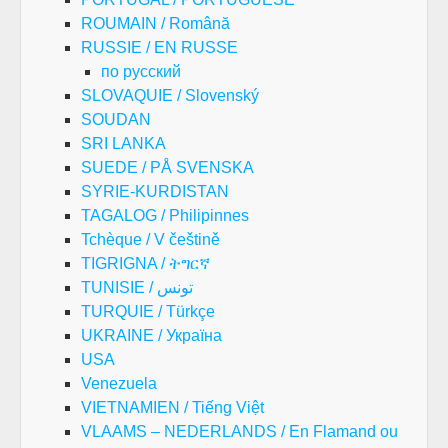
ROUMAIN / Română
RUSSIE / EN RUSSE
по русский
SLOVAQUIE / Slovenský
SOUDAN
SRI LANKA
SUEDE / PÅ SVENSKA
SYRIE-KURDISTAN
TAGALOG / Philipinnes
Tchèque / V češtině
TIGRIGNA / ትግርኛ
TUNISIE / تونس
TURQUIE / Türkçe
UKRAINE / Україна
USA
Venezuela
VIETNAMIEN / Tiếng Việt
VLAAMS – NEDERLANDS / En Flamand ou