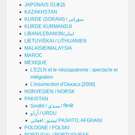
JAPONAIS /日本語
KAZAKHSTAN
KURDE (SORANI) / سۆرانی
KURDE KURMANDJI
LIBAN/LEBANON/لبنان
LIETUVIŠKAI / LITHUANIEN
MALAISIE/MALAYSIA
MAROC
MEXIQUE
L'EZLN et le néozapatisme : spectacle et
intégration
L'insurrection d'Oaxaca [2006]
NORVEGIEN / NORSK
PAKISTAN
Sindhī / سنڌي / सिन्धी
اُردُو / URDU
پښتو , افغانی/ PASHTO, AFGHANI
POLOGNE / POLSKI
PORTUGAL / PORTUGUESE