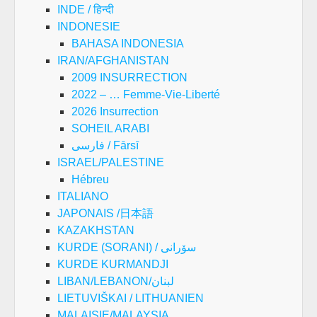
INDE / हिन्दी
INDONESIE
BAHASA INDONESIA
IRAN/AFGHANISTAN
2009 INSURRECTION
2022 – … Femme-Vie-Liberté
2026 Insurrection
SOHEIL ARABI
فارسی / Fārsī
ISRAEL/PALESTINE
Hébreu
ITALIANO
JAPONAIS /日本語
KAZAKHSTAN
KURDE (SORANI) / سۆرانی
KURDE KURMANDJI
LIBAN/LEBANON/لبنان
LIETUVIŠKAI / LITHUANIEN
MALAISIE/MALAYSIA