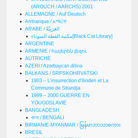
(AROUCH / AARCHS) 2001
ALLEMAGNE / Auf Deutsch
Amharique / አማርኛ
ARABE / العَرَبِيَّةُ
مكتبة القطة السوداء[Black Cat Library]
ARGENTINE
ARMENIE / հայերեն լեզու
AUTRICHE
AZERI / Azərbaycan dilinə
BALKANS / SRPSKOHRVATSKI
1903 – L'insurrection d'Ilinden et La
Commune de Strandja
1999 – 2000 GUERRE EN
YOUGOSLAVIE
BANGLADESH
বাংলা / BENGALI
BIRMANIE-MYANMAR / မြန်မာဘာသာစကား
BRESIL