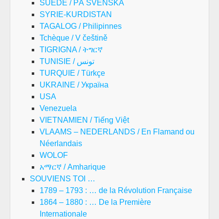
SUEDE / PÅ SVENSKA
SYRIE-KURDISTAN
TAGALOG / Philipinnes
Tchèque / V češtině
TIGRIGNA / ትግርኛ
TUNISIE / تونس
TURQUIE / Türkçe
UKRAINE / Україна
USA
Venezuela
VIETNAMIEN / Tiếng Việt
VLAAMS – NEDERLANDS / En Flamand ou
Néerlandais
WOLOF
አማርኛ / Amharique
SOUVIENS TOI …
1789 – 1793 : … de la Révolution Française
1864 – 1880 : … De la Première
Internationale