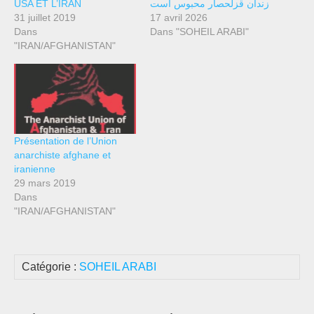
USA ET L’IRAN
زندان قزلحصار محبوس است
31 juillet 2019
17 avril 2026
Dans
Dans "SOHEIL ARABI"
"IRAN/AFGHANISTAN"
Présentation de l’Union
anarchiste afghane et
iranienne
29 mars 2019
Dans
"IRAN/AFGHANISTAN"
Catégorie :
SOHEIL ARABI