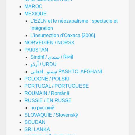
MAROC
MEXIQUE
L'EZLN et le néozapatisme : spectacle et
intégration
L'insurrection d'Oaxaca [2006]
NORVEGIEN / NORSK
PAKISTAN
Sindhī / سنڌي / सिन्धी
اُردُو / URDU
پښتو , افغانی/ PASHTO, AFGHANI
POLOGNE / POLSKI
PORTUGAL / PORTUGUESE
ROUMAIN / Română
RUSSIE / EN RUSSE
по русский
SLOVAQUIE / Slovenský
SOUDAN
SRI LANKA