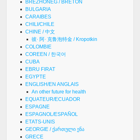
BREZHONEG / BRETON
BULGARIA
CARAIBES
CHILI/CHILE
CHINE / 中文
彼· 阿· 克鲁泡特金 / Kropotkin
COLOMBIE
COREEN / 한국어
CUBA
EBRU FIRAT
EGYPTE
ENGLISH/EN ANGLAIS
An other future for health
EQUATEUR/ECUADOR
ESPAGNE
ESPAGNOL/ESPAÑOL
ETATS-UNIS
GEORGIE / ქართული ენა
GRECE