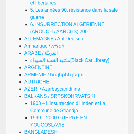
et libertaires
5. Les années 90, résistance dans la sale
guerre
6. INSURRECTION ALGERIENNE
(AROUCH / AARCHS) 2001
ALLEMAGNE / Auf Deutsch
Amharique / አማርኛ
ARABE / العَرَبِيَّةُ
مكتبة القطة السوداء[Black Cat Library]
ARGENTINE
ARMENIE / հայերեն լեզու
AUTRICHE
AZERI / Azərbaycan dilinə
BALKANS / SRPSKOHRVATSKI
1903 – L'insurrection d'Ilinden et La
Commune de Strandja
1999 – 2000 GUERRE EN
YOUGOSLAVIE
BANGLADESH