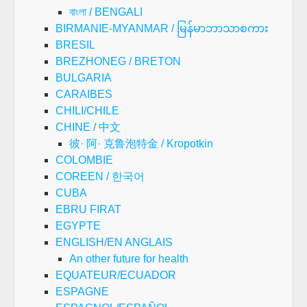
বাংলা / BENGALI
BIRMANIE-MYANMAR / မြန်မာဘာသာစကား
BRESIL
BREZHONEG / BRETON
BULGARIA
CARAIBES
CHILI/CHILE
CHINE / 中文
彼· 阿· 克鲁泡特金 / Kropotkin
COLOMBIE
COREEN / 한국어
CUBA
EBRU FIRAT
EGYPTE
ENGLISH/EN ANGLAIS
An other future for health
EQUATEUR/ECUADOR
ESPAGNE