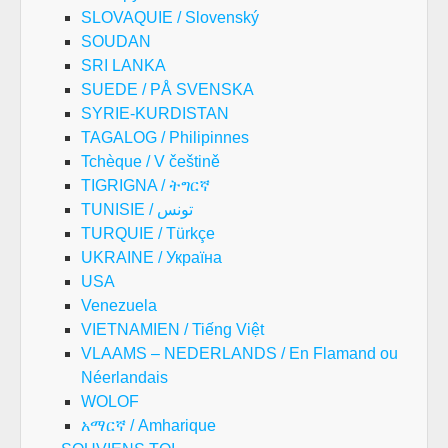
SLOVAQUIE / Slovenský
SOUDAN
SRI LANKA
SUEDE / PÅ SVENSKA
SYRIE-KURDISTAN
TAGALOG / Philipinnes
Tchèque / V češtině
TIGRIGNA / ትግርኛ
TUNISIE / تونس
TURQUIE / Türkçe
UKRAINE / Україна
USA
Venezuela
VIETNAMIEN / Tiếng Việt
VLAAMS – NEDERLANDS / En Flamand ou
Néerlandais
WOLOF
አማርኛ / Amharique