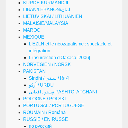
KURDE KURMANDJI
LIBAN/LEBANON/لبنان
LIETUVIŠKAI / LITHUANIEN
MALAISIE/MALAYSIA
MAROC
MEXIQUE
L'EZLN et le néozapatisme : spectacle et
intégration
L'insurrection d'Oaxaca [2006]
NORVEGIEN / NORSK
PAKISTAN
Sindhī / سنڌي / सिन्धी
اُردُو / URDU
پښتو , افغانی/ PASHTO, AFGHANI
POLOGNE / POLSKI
PORTUGAL / PORTUGUESE
ROUMAIN / Română
RUSSIE / EN RUSSE
по русский