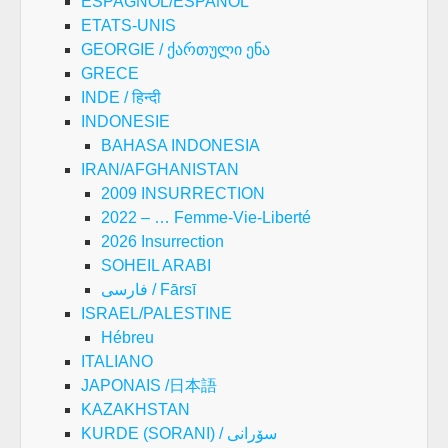
ESPAGNOL/ESPAÑOL
ETATS-UNIS
GEORGIE / ქართული ენა
GRECE
INDE / हिन्दी
INDONESIE
BAHASA INDONESIA
IRAN/AFGHANISTAN
2009 INSURRECTION
2022 – … Femme-Vie-Liberté
2026 Insurrection
SOHEIL ARABI
فارسی / Fārsī
ISRAEL/PALESTINE
Hébreu
ITALIANO
JAPONAIS /日本語
KAZAKHSTAN
KURDE (SORANI) / سۆرانی