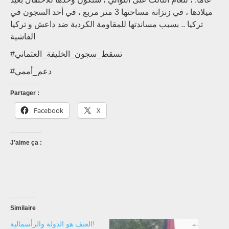
ميلادها ، في زنزانة مساحتها 3 متر مربع ، في أحد السجون في
تركيا .. بسبب مساندتها للمقاومة الكردية ضد داعش و تركيا
الفاشية
#تسقط_سجون_الخليفة_العثماني
#دعم_أممي
Partager :
Facebook
X
J’aime ça :
Similaire
العنف هو الدولة والرأسمالية!