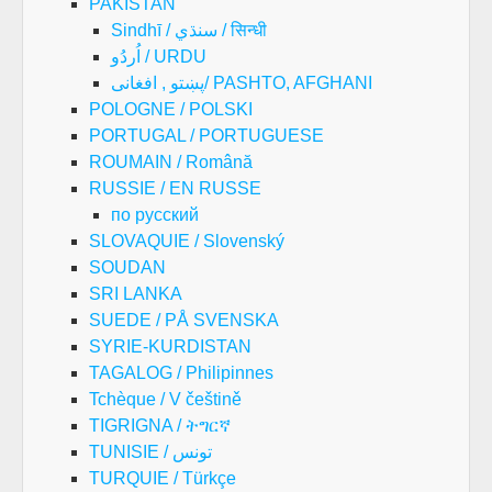
PAKISTAN
Sindhī / سنڌي / सिन्धी
اُردُو / URDU
پښتو , افغانی/ PASHTO, AFGHANI
POLOGNE / POLSKI
PORTUGAL / PORTUGUESE
ROUMAIN / Română
RUSSIE / EN RUSSE
по русский
SLOVAQUIE / Slovenský
SOUDAN
SRI LANKA
SUEDE / PÅ SVENSKA
SYRIE-KURDISTAN
TAGALOG / Philipinnes
Tchèque / V češtině
TIGRIGNA / ትግርኛ
TUNISIE / تونس
TURQUIE / Türkçe