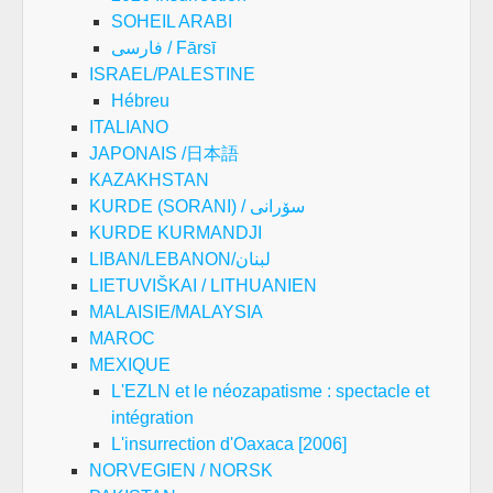
SOHEIL ARABI
فارسی / Fārsī
ISRAEL/PALESTINE
Hébreu
ITALIANO
JAPONAIS /日本語
KAZAKHSTAN
KURDE (SORANI) / سۆرانی
KURDE KURMANDJI
LIBAN/LEBANON/لبنان
LIETUVIŠKAI / LITHUANIEN
MALAISIE/MALAYSIA
MAROC
MEXIQUE
L'EZLN et le néozapatisme : spectacle et
intégration
L'insurrection d'Oaxaca [2006]
NORVEGIEN / NORSK