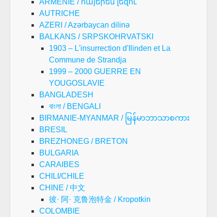
ARMENIE / հայերեն լեզու
AUTRICHE
AZERI / Azərbaycan dilinə
BALKANS / SRPSKOHRVATSKI
1903 – L'insurrection d'Ilinden et La
Commune de Strandja
1999 – 2000 GUERRE EN
YOUGOSLAVIE
BANGLADESH
বাংলা / BENGALI
BIRMANIE-MYANMAR / မြန်မာဘာသာစကား
BRESIL
BREZHONEG / BRETON
BULGARIA
CARAIBES
CHILI/CHILE
CHINE / 中文
彼· 阿· 克鲁泡特金 / Kropotkin
COLOMBIE