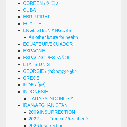
COREEN / 한국어
CUBA
EBRU FIRAT
EGYPTE
ENGLISH/EN ANGLAIS
An other future for health
EQUATEUR/ECUADOR
ESPAGNE
ESPAGNOL/ESPAÑOL
ETATS-UNIS
GEORGIE / ქართული ენა
GRECE
INDE / हिन्दी
INDONESIE
BAHASA INDONESIA
IRAN/AFGHANISTAN
2009 INSURRECTION
2022 – … Femme-Vie-Liberté
2026 Insurrection