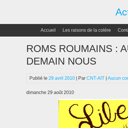
Passer
Ac
au
contenu
Accueil
Les raisons de la colère
Cont
ROMS ROUMAINS : A
DEMAIN NOUS
Publié le
29 avril 2010
| Par
CNT-AIT
|
Aucun co
dimanche 29 août 2010