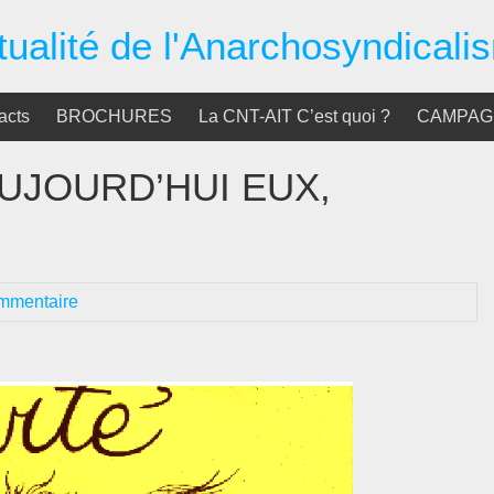
tualité de l'Anarchosyndicali
acts
BROCHURES
La CNT-AIT C’est quoi ?
CAMPAGN
UJOURD’HUI EUX,
mmentaire