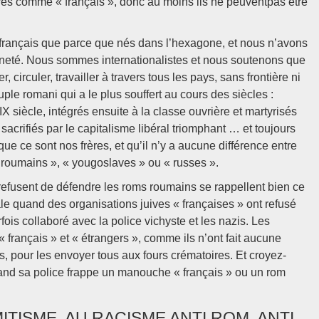
érés comme « français », donc au moins ils ne peuventpas être
français que parce que nés dans l’hexagone, et nous n’avons
neté. Nous sommes internationalistes et nous soutenons que
circuler, travailler à travers tous les pays, sans frontière ni
le romani qui a le plus souffert au cours des siècles :
 siècle, intégrés ensuite à la classe ouvrière et martyrisés
acrifiés par le capitalisme libéral triomphant … et toujours
ue ce sont nos frères, et qu’il n’y a aucune différence entre
 roumains », « yougoslaves » ou « russes ».
 refusent de défendre les roms roumains se rappellent bien ce
e quand des organisations juives « françaises » ont refusé
fois collaboré avec la police vichyste et les nazis. Les
s « français » et « étrangers », comme ils n’ont fait aucune
, pour les envoyer tous aux fours crématoires. Et croyez-
uand sa police frappe un manouche « français » ou un rom
MITISME, AU RACISME ANTI ROM, ANTI