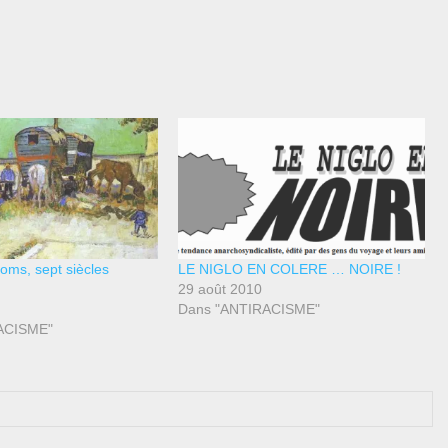
Roms, sept siècles
LE NIGLO EN COLERE … NOIRE !
29 août 2010
Dans "ANTIRACISME"
ACISME"