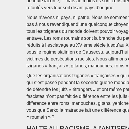
de toute façon ?) – mais au moins ils sont consid
refoulés vers leur soit disant pays d’origine.
Nous n’avons ni pays, ni patrie. Nous ne sommes 
pas à nous revendiquer d’une quelconque citoyen
tous les tziganes du monde doivent pouvoir voyager, 
entrave. Les roms roumains sont la branche du peup
réduits à l’esclavage au XVième siècle jusqu’au XIX
sous le régime stalinien de Causecsu, aujourd’hui s
victimes de persécutions racistes. Nous affirmons q
tziganes « français », gitanos, manouches, roms «
Que les organisations tziganes « françaises » qui
qui s’est passé pendant la seconde guerre mondial
de défendre les juifs « étrangers » et ont même par
fascistes n’ont pas fait de différence entre les juif
différence entre roms, manouches, gitans, yeniches
vous que Sarko la matraque fait une différence q
« roumain » ?
HALTE AU RACISME, A l’ANTISE