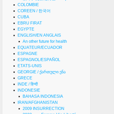
COLOMBIE
COREEN / 한국어
CUBA
EBRU FIRAT
EGYPTE
ENGLISH/EN ANGLAIS
An other future for health
EQUATEUR/ECUADOR
ESPAGNE
ESPAGNOL/ESPAÑOL
ETATS-UNIS
GEORGIE / ქართული ენა
GRECE
INDE / हिन्दी
INDONESIE
BAHASA INDONESIA
IRAN/AFGHANISTAN
2009 INSURRECTION