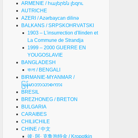
ARMENIE / հայերեն լեզու
AUTRICHE
AZERI / Azərbaycan dilinə
BALKANS / SRPSKOHRVATSKI
1903 – L'insurrection d'Ilinden et
La Commune de Strandja
1999 – 2000 GUERRE EN
YOUGOSLAVIE
BANGLADESH
বাংলা / BENGALI
BIRMANIE-MYANMAR /
မြန်မာဘာသာစကား
BRESIL
BREZHONEG / BRETON
BULGARIA
CARAIBES
CHILI/CHILE
CHINE / 中文
彼· 阿· 克鲁泡特金 / Kropotkin