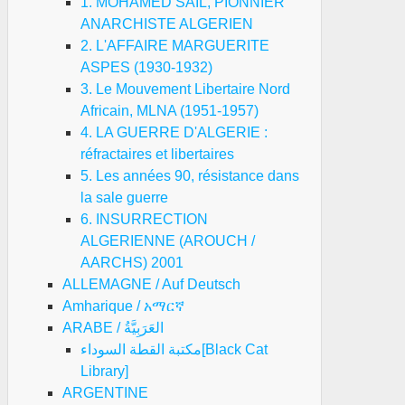
1. MOHAMED SAIL, PIONNIER
ANARCHISTE ALGERIEN
2. L'AFFAIRE MARGUERITE
ASPES (1930-1932)
3. Le Mouvement Libertaire Nord
Africain, MLNA (1951-1957)
4. LA GUERRE D'ALGERIE :
réfractaires et libertaires
5. Les années 90, résistance dans
la sale guerre
6. INSURRECTION
ALGERIENNE (AROUCH /
AARCHS) 2001
ALLEMAGNE / Auf Deutsch
Amharique / አማርኛ
ARABE / العَرَبِيَّةُ
مكتبة القطة السوداء[Black Cat
Library]
ARGENTINE