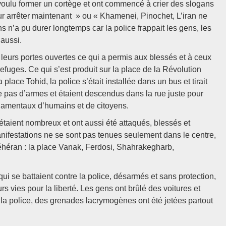
 voulu former un cortège et ont commencé à crier des slogans
arrêter maintenant » ou « Khamenei, Pinochet, L’iran ne
s n’a pu durer longtemps car la police frappait les gens, les
 aussi.
 leurs portes ouvertes ce qui a permis aux blessés et à ceux
refuges. Ce qui s’est produit sur la place de la Révolution
place Tohid, la police s’était installée dans un bus et tirait
e pas d’armes et étaient descendus dans la rue juste pour
ndamentaux d’humains et de citoyens.
s étaient nombreux et ont aussi été attaqués, blessés et
manifestations ne se sont pas tenues seulement dans le centre,
Téhéran : la place Vanak, Ferdosi, Shahrakegharb,
qui se battaient contre la police, désarmés et sans protection,
 vies pour la liberté. Les gens ont brûlé des voitures et
à la police, des grenades lacrymogènes ont été jetées partout