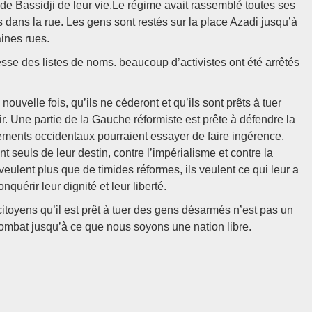
 de Bassidji de leur vie.Le régime avait rassemblé toutes ses
dans la rue. Les gens sont restés sur la place Azadi jusqu’à
aines rues.
esse des listes de noms. beaucoup d’activistes ont été arrêtés
uvelle fois, qu’ils ne céderont et qu’ils sont prêts à tuer
ir. Une partie de la Gauche réformiste est prête à défendre la
ements occidentaux pourraient essayer de faire ingérence,
t seuls de leur destin, contre l’impérialisme et contre la
eulent plus que de timides réformes, ils veulent ce qui leur a
quérir leur dignité et leur liberté.
 citoyens qu’il est prêt à tuer des gens désarmés n’est pas un
combat jusqu’à ce que nous soyons une nation libre.