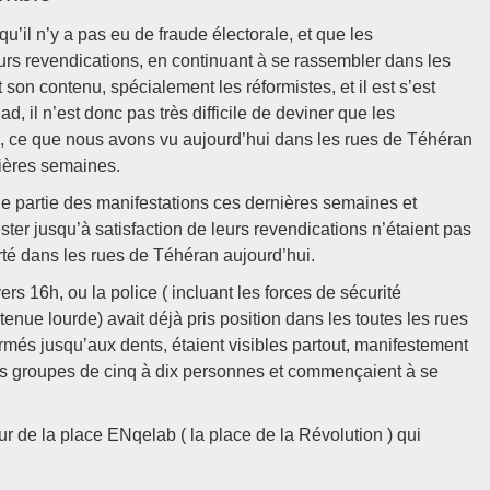
u’il n’y a pas eu de fraude électorale, et que les
eurs revendications, en continuant à se rassembler dans les
son contenu, spécialement les réformistes, et il est s’est
, il n’est donc pas très difficile de deviner que les
e, ce que nous avons vu aujourd’hui dans les rues de Téhéran
nières semaines.
e partie des manifestations ces dernières semaines et
ester jusqu’à satisfaction de leurs revendications n’étaient pas
erté dans les rues de Téhéran aujourd’hui.
s 16h, ou la police ( incluant les forces de sécurité
 tenue lourde) avait déjà pris position dans les toutes les rues
rmés jusqu’aux dents, étaient visibles partout, manifestement
etits groupes de cinq à dix personnes et commençaient à se
ur de la place ENqelab ( la place de la Révolution ) qui