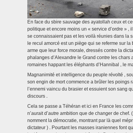
En face du sbire sauvage des ayatollah ceux et cel
politique et encore moins un « service d’ordre » ,
se connaissaient pas et les voilà réunies dans la so
le recul amorcé est un piège qui se referme sur l
arme que leur force morale, dressés contre la dic
phalanges d’Alexandre le Grand contre les chars
romaines happant les éléphants d’Hannibal , le matr
Magnanimité et intelligence du peuple révolté , so
son engin de mort commence a brûler les poings r
l’ennemi vaincu du brasier et essuient son sang qui
discours .
Cela se passe a Téhéran et ici en France les com
n’aurait d’autre ambition que de changer de chef.
nomment la démocratie, montrant par là quel mépri
dictateur ) . Pourtant les masses iraniennes font 