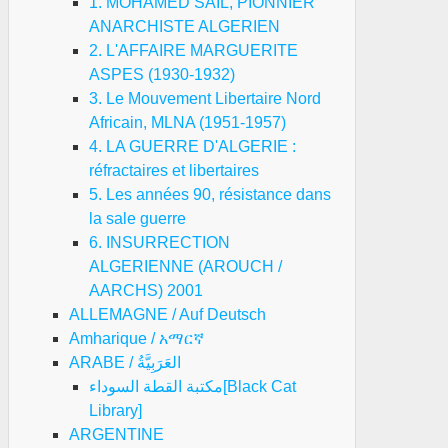
1. MOHAMED SAIL, PIONNIER
ANARCHISTE ALGERIEN
2. L'AFFAIRE MARGUERITE
ASPES (1930-1932)
3. Le Mouvement Libertaire Nord
Africain, MLNA (1951-1957)
4. LA GUERRE D'ALGERIE :
réfractaires et libertaires
5. Les années 90, résistance dans
la sale guerre
6. INSURRECTION
ALGERIENNE (AROUCH /
AARCHS) 2001
ALLEMAGNE / Auf Deutsch
Amharique / አማርኛ
ARABE / العَرَبِيَّةُ
مكتبة القطة السوداء[Black Cat
Library]
ARGENTINE