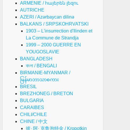
ARMENIE / հայերեն լեզու
AUTRICHE
AZERI / Azərbaycan dilinə
BALKANS / SRPSKOHRVATSKI
1903 – L'insurrection d'Ilinden et
La Commune de Strandja
1999 – 2000 GUERRE EN
YOUGOSLAVIE
BANGLADESH
বাংলা / BENGALI
BIRMANIE-MYANMAR /
မြန်မာဘာသာစကား
BRESIL
BREZHONEG / BRETON
BULGARIA
CARAIBES
CHILI/CHILE
CHINE / 中文
彼· 阿· 克鲁泡特金 / Kropotkin