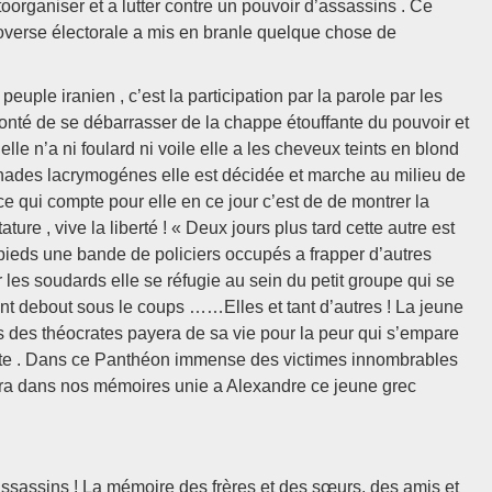
organiser et a lutter contre un pouvoir d’assassins . Ce
verse électorale a mis en branle quelque chose de
euple iranien , c’est la participation par la parole par les
nté de se débarrasser de la chappe étouffante du pouvoir et
elle n’a ni foulard ni voile elle a les cheveux teints en blond
enades lacrymogénes elle est décidée et marche au milieu de
ce qui compte pour elle en ce jour c’est de de montrer la
ture , vive la liberté ! « Deux jours plus tard cette autre est
 pieds une bande de policiers occupés a frapper d’autres
 les soudards elle se réfugie au sein du petit groupe qui se
tent debout sous le coups ……Elles et tant d’autres ! La jeune
s des théocrates payera de sa vie pour la peur qui s’empare
utte . Dans ce Panthéon immense des victimes innombrables
tera dans nos mémoires unie a Alexandre ce jeune grec
assassins ! La mémoire des frères et des sœurs, des amis et