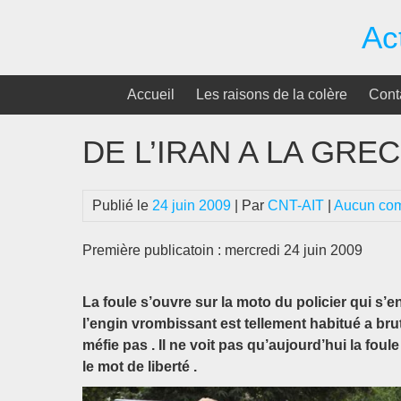
Passer
Ac
au
contenu
Accueil
Les raisons de la colère
Cont
DE L’IRAN A LA GRE
Publié le
24 juin 2009
| Par
CNT-AIT
|
Aucun co
Première publicatoin : mercredi 24 juin 2009
La foule s’ouvre sur la moto du policier qui s’e
l’engin vrombissant est tellement habitué a bru
méfie pas . Il ne voit pas qu’aujourd’hui la foule
le mot de liberté .