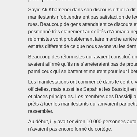
Sayid Ali Khamenei dans son discours d’hier a dit q
manifestants n’obtiendraient pas satisfaction de l
rues. Beaucoup de gens attendaient ce discours et 
positionné très clairement aux côtés d’Ahmadainejad
réformistes vont probablement faire marche arrièr
est très différent de ce que nous avons vu les der
Beaucoup des réformistes qui avaient constitué un
avaient affirmé qu’ils ne s’arrêteraient pas de prot
parmi ceux qui se battent et meurent pour leur lib
Les manifestations ont commencé dans le centre ver
officielles, mais aussi les Sepah et les Bassidji en
et places principales. Les membres des Bassidji a
prêts à tuer les manifestants qui arrivaient par p
rassembler.
Au début, il y avait environ 10 000 personnes auto
n’avaient pas encore formé de cortège.