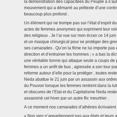
la démonstration des capacitées du Peuple a s’auto
mouvement qui a démarré au prétexte d’une contro
beaucoup plus profond .
Un élément qui ne trompe pas sur l’état d’esprit du p
actes de femmes anonymes qui expriment leur volo
des religieux . Je l’ai vue sur mon écran ce 14 juin 
et un masque chirurgical pour se protéger des gr
ses camarades . Qu’on la filme ne lui importe pas 
direction et d’entrainer les hommes ; « a bas la dicta
une véritable lionne qui attaque seule a coups de
femmes a un arrêt de bus , agressée a son tour par
reforme autour d’elle pour la protéger , toutes res
Neda abattue le 21 juin par un assassin aux ordre
du Pouvoir lorsque les femmes rentrent dans la l
et obscures de l’Etat et du Capitalisme Neda res
assassiné cet hiver par un autre flic meurtrier .
A ce moment nos camarades d’athénes écrivaient
« Nos vies n’appartiennent pas aux états et leurs 