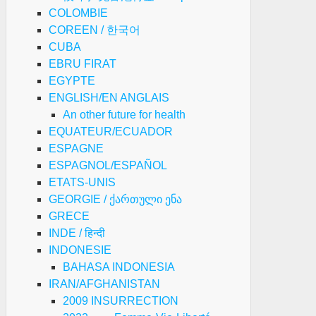
COLOMBIE
COREEN / 한국어
CUBA
EBRU FIRAT
EGYPTE
ENGLISH/EN ANGLAIS
An other future for health
EQUATEUR/ECUADOR
ESPAGNE
ESPAGNOL/ESPAÑOL
ETATS-UNIS
GEORGIE / ქართული ენა
GRECE
INDE / हिन्दी
INDONESIE
BAHASA INDONESIA
IRAN/AFGHANISTAN
2009 INSURRECTION