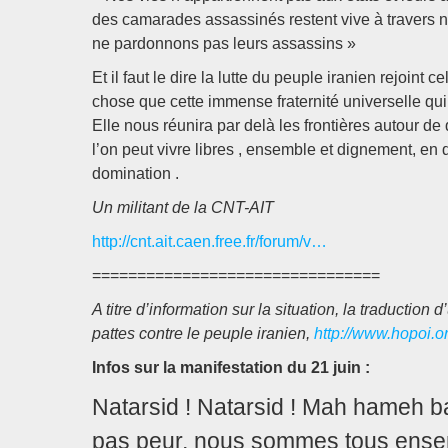
des camarades assassinés restent vive à travers n
ne pardonnons pas leurs assassins »
Et il faut le dire la lutte du peuple iranien rejoin
chose que cette immense fraternité universelle qui
Elle nous réunira par delà les frontières autour de 
l’on peut vivre libres , ensemble et dignement, e
domination .
Un militant de la CNT-AIT
http://cnt.ait.caen.free.fr/forum/v…
================================
A titre d’information sur la situation, la traduction 
pattes contre le peuple iranien,
http://www.hopoi.or
Infos sur la manifestation du 21 juin :
Natarsid ! Natarsid ! Mah hameh b
pas peur, nous sommes tous ense