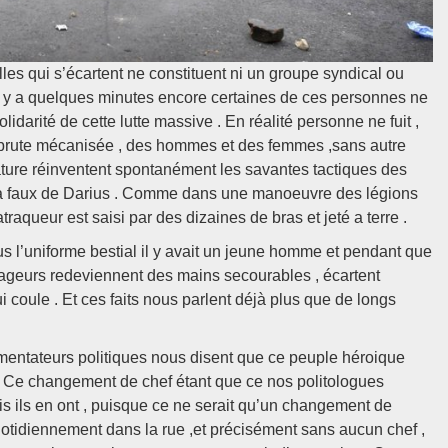
les qui s’écartent ne constituent ni un groupe syndical ou
 il y a quelques minutes encore certaines de ces personnes ne
lidarité de cette lutte massive . En réalité personne ne fuit ,
a brute mécanisée , des hommes et des femmes ,sans autre
tature réinventent spontanément les savantes tactiques des
 a faux de Darius . Comme dans une manoeuvre des légions
aqueur est saisi par des dizaines de bras et jeté a terre .
us l’uniforme bestial il y avait un jeune homme et pendant que
ageurs redeviennent des mains secourables , écartent
 coule . Et ces faits nous parlent déjà plus que de longs
mentateurs politiques nous disent que ce peuple héroique
 ( Ce changement de chef étant que ce nos politologues
s ils en ont , puisque ce ne serait qu’un changement de
quotidiennement dans la rue ,et précisément sans aucun chef ,