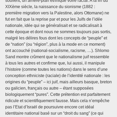
souvent, un arrière-plan ethnique voire racial. A la fin du
XIXème siècle, la naissance du sionisme (1882 :
première migration vers la Palestine, alors Ottomane) ne
fut en fait que la reprise par et pour les Juifs de l’idée
nationale, idée qui se généralisait et se radicalisait à
cette époque et dont nous ne sommes toujours pas sortis,
malgré les délires fous dont les concepts de “peuple” et
de “nation” (ou “région”, plus à la mode en ce moment)
ont accouché (national-socialisme, racisme, …). Shlomo
Sand montre crûment que le nationalisme juif ressemble
à tous les autres et confirme que, lui aussi, il manipule
l’histoire (comme toutes les nations) dans le sens d’une
conception ethniciste (raciale) de l’identité nationale : les
origines du “peuple” – ici juif, mais ailleurs basque, breton
ou galicien, français ou autre – étant supposées
biologiquement “pures”. Cette prétention est parfaitement
ridicule et scientifiquement fausse. Mais cela n’empêche
pas l’Etat d’Israël de poursuivre encore cet idéal
identitaire national basé sur un “droit du sang” (ce qui