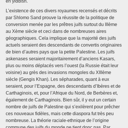
en yiddish.
L’existence de ces divers royaumes recensés et décrits
par Shlomo Sand prouve la réussite de la politique de
conversion menée par les prêtres juifs surtout du IIIème
au Xème siècle et ceci dans de nombreuses aires
géographiques. Cela implique que la majorité des juifs
actuels seraient des descendants de convertis originaires
de bien d’autres pays que la petite Palestine. Les juifs
askenases seraient majoritairement d’anciens Kasars,
plus ou moins déplacés vers l’ouest (la Russie était leur
voisine) au grès des invasions mongoles du XIIIème
siècle (Gengis Khan). Les sépharades, quant à eux
seraient, pour l’Espagne, des descendants d’Ibères et de
Carthaginois, et, pour l’Afrique du Nord, de Berbères et,
également de Carthaginois. Bien sûr, il y eut un certain
nombre de juifs de Palestine qui s’exilèrent pour prêcher
ces nouveaux fidèles, mais cette diaspora fut très peu
nombreuse. La théorie raciale-ethnique de l’origine
commune des juifs du monde ne tient donc pas. Par