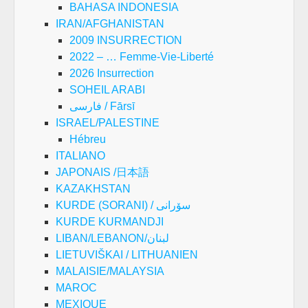
BAHASA INDONESIA
IRAN/AFGHANISTAN
2009 INSURRECTION
2022 – … Femme-Vie-Liberté
2026 Insurrection
SOHEIL ARABI
فارسی / Fārsī
ISRAEL/PALESTINE
Hébreu
ITALIANO
JAPONAIS /日本語
KAZAKHSTAN
KURDE (SORANI) / سۆرانی
KURDE KURMANDJI
LIBAN/LEBANON/لبنان
LIETUVIŠKAI / LITHUANIEN
MALAISIE/MALAYSIA
MAROC
MEXIQUE