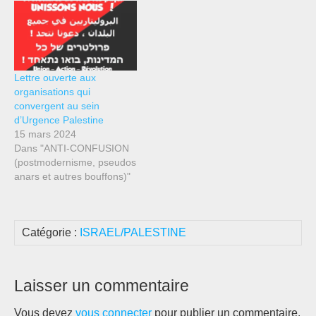
par des militants de la
CNT-AIT. Pour aborder le
thème de l’antisémitisme,
nous avons choisi d’une
part de nous entretenir
Lettre ouverte aux
avec Yves Coleman,
organisations qui
militant internationaliste
convergent au sein
indépendant qui connait
d’Urgence Palestine
particulièrement bien cette
15 mars 2024
question.…
Dans "ANTI-CONFUSION
(postmodernisme, pseudos
anars et autres bouffons)"
Catégorie :
ISRAEL/PALESTINE
Laisser un commentaire
Vous devez
vous connecter
pour publier un commentaire.