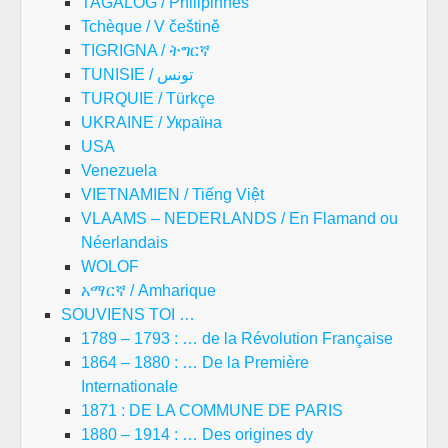
TAGALOG / Philipinnes
Tchèque / V češtině
TIGRIGNA / ትግርኛ
TUNISIE / تونس
TURQUIE / Türkçe
UKRAINE / Україна
USA
Venezuela
VIETNAMIEN / Tiếng Việt
VLAAMS – NEDERLANDS / En Flamand ou
Néerlandais
WOLOF
አማርኛ / Amharique
SOUVIENS TOI …
1789 – 1793 : … de la Révolution Française
1864 – 1880 : … De la Première
Internationale
1871 : DE LA COMMUNE DE PARIS
1880 – 1914 : … Des origines dy