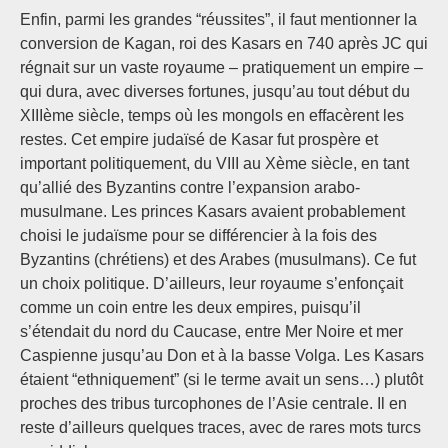
Enfin, parmi les grandes “réussites”, il faut mentionner la
conversion de Kagan, roi des Kasars en 740 après JC qui
régnait sur un vaste royaume – pratiquement un empire –
qui dura, avec diverses fortunes, jusqu’au tout début du
XIIIème siècle, temps où les mongols en effacèrent les
restes. Cet empire judaïsé de Kasar fut prospère et
important politiquement, du VIII au Xème siècle, en tant
qu’allié des Byzantins contre l’expansion arabo-
musulmane. Les princes Kasars avaient probablement
choisi le judaïsme pour se différencier à la fois des
Byzantins (chrétiens) et des Arabes (musulmans). Ce fut
un choix politique. D’ailleurs, leur royaume s’enfonçait
comme un coin entre les deux empires, puisqu’il
s’étendait du nord du Caucase, entre Mer Noire et mer
Caspienne jusqu’au Don et à la basse Volga. Les Kasars
étaient “ethniquement” (si le terme avait un sens…) plutôt
proches des tribus turcophones de l’Asie centrale. Il en
reste d’ailleurs quelques traces, avec de rares mots turcs