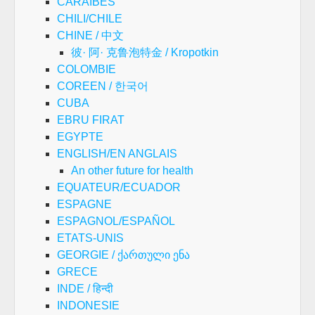
CARAIBES
CHILI/CHILE
CHINE / 中文
彼· 阿· 克鲁泡特金 / Kropotkin
COLOMBIE
COREEN / 한국어
CUBA
EBRU FIRAT
EGYPTE
ENGLISH/EN ANGLAIS
An other future for health
EQUATEUR/ECUADOR
ESPAGNE
ESPAGNOL/ESPAÑOL
ETATS-UNIS
GEORGIE / ქართული ენა
GRECE
INDE / हिन्दी
INDONESIE