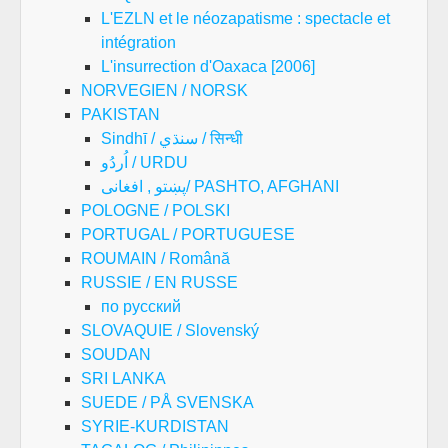
L'EZLN et le néozapatisme : spectacle et
intégration
L'insurrection d'Oaxaca [2006]
NORVEGIEN / NORSK
PAKISTAN
Sindhī / سنڌي / सिन्धी
اُردُو / URDU
پښتو , افغانی/ PASHTO, AFGHANI
POLOGNE / POLSKI
PORTUGAL / PORTUGUESE
ROUMAIN / Română
RUSSIE / EN RUSSE
по русский
SLOVAQUIE / Slovenský
SOUDAN
SRI LANKA
SUEDE / PÅ SVENSKA
SYRIE-KURDISTAN