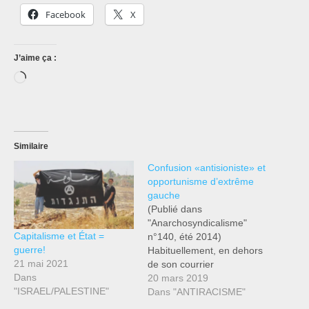
Facebook
X
J’aime ça :
Chargement…
Similaire
Confusion «antisioniste» et
opportunisme d’extrême
gauche
(Publié dans
"Anarchosyndicalisme"
Capitalisme et État =
n°140, été 2014)
guerre!
Habituellement, en dehors
21 mai 2021
de son courrier
Dans
deslecteurs,
20 mars 2019
"ISRAEL/PALESTINE"
Anarchosyndicalisme!
Dans "ANTIRACISME"
publie des articles rédigés