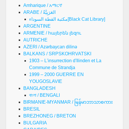
Amharique / አማርኛ
ARABE / العَرَبِيَّةُ
مكتبة القطة السوداء[Black Cat Library]
ARGENTINE
ARMENIE / հայերեն լեզու
AUTRICHE
AZERI / Azərbaycan dilinə
BALKANS / SRPSKOHRVATSKI
1903 – L'insurrection d'Ilinden et La
Commune de Strandja
1999 – 2000 GUERRE EN
YOUGOSLAVIE
BANGLADESH
বাংলা / BENGALI
BIRMANIE-MYANMAR / မြန်မာဘာသာစကား
BRESIL
BREZHONEG / BRETON
BULGARIA