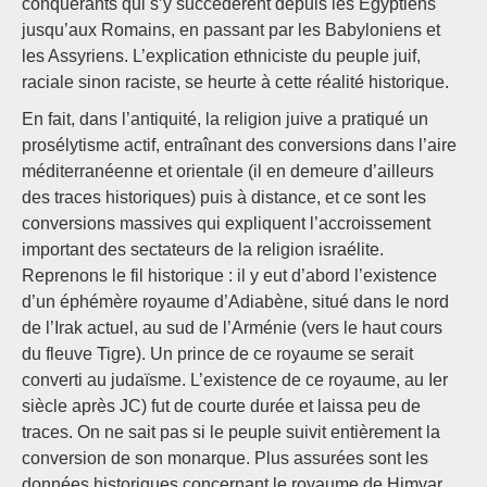
conquérants qui s’y succédèrent depuis les Egyptiens
jusqu’aux Romains, en passant par les Babyloniens et
les Assyriens. L’explication ethniciste du peuple juif,
raciale sinon raciste, se heurte à cette réalité historique.
En fait, dans l’antiquité, la religion juive a pratiqué un
prosélytisme actif, entraînant des conversions dans l’aire
méditerranéenne et orientale (il en demeure d’ailleurs
des traces historiques) puis à distance, et ce sont les
conversions massives qui expliquent l’accroissement
important des sectateurs de la religion israélite.
Reprenons le fil historique : il y eut d’abord l’existence
d’un éphémère royaume d’Adiabène, situé dans le nord
de l’Irak actuel, au sud de l’Arménie (vers le haut cours
du fleuve Tigre). Un prince de ce royaume se serait
converti au judaïsme. L’existence de ce royaume, au Ier
siècle après JC) fut de courte durée et laissa peu de
traces. On ne sait pas si le peuple suivit entièrement la
conversion de son monarque. Plus assurées sont les
données historiques concernant le royaume de Himyar