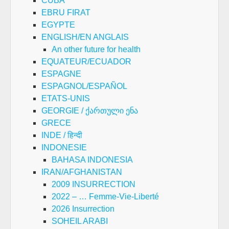
CUBA
EBRU FIRAT
EGYPTE
ENGLISH/EN ANGLAIS
An other future for health
EQUATEUR/ECUADOR
ESPAGNE
ESPAGNOL/ESPAÑOL
ETATS-UNIS
GEORGIE / ქართული ენა
GRECE
INDE / हिन्दी
INDONESIE
BAHASA INDONESIA
IRAN/AFGHANISTAN
2009 INSURRECTION
2022 – … Femme-Vie-Liberté
2026 Insurrection
SOHEIL ARABI