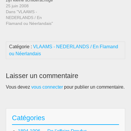
zijn kleine schilderachtige
dorpen, zijn overvloedige
25 juin 2008
keuken, zijn zachtheid om
Dans "VLAAMS -
te leven, zijn fantasia. In
NEDERLANDS / En
een woord : een droom !
Flamand ou Néerlandais"
Nochtans voor de
Marokkanen zelfs is het
tafereel niet echt dezelfde.
Catégorie :
VLAAMS - NEDERLANDS / En Flamand
De keerzijde van de
briefkaart…
ou Néerlandais
Laisser un commentaire
Vous devez
vous connecter
pour publier un commentaire.
Catégories