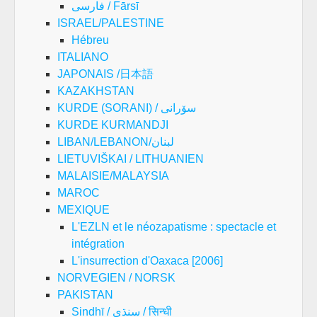
فارسی / Fārsī
ISRAEL/PALESTINE
Hébreu
ITALIANO
JAPONAIS /日本語
KAZAKHSTAN
KURDE (SORANI) / سۆرانی
KURDE KURMANDJI
LIBAN/LEBANON/لبنان
LIETUVIŠKAI / LITHUANIEN
MALAISIE/MALAYSIA
MAROC
MEXIQUE
L'EZLN et le néozapatisme : spectacle et
intégration
L'insurrection d'Oaxaca [2006]
NORVEGIEN / NORSK
PAKISTAN
Sindhī / سنڌي / सिन्धी