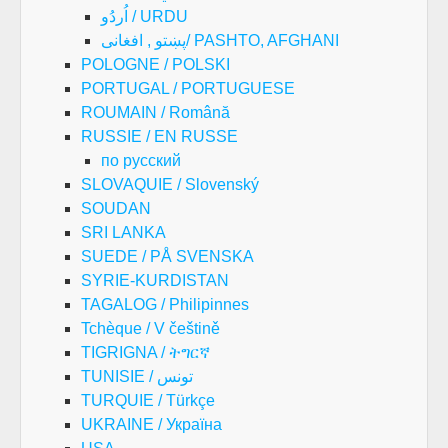
اُردُو / URDU
پښتو , افغانی/ PASHTO, AFGHANI
POLOGNE / POLSKI
PORTUGAL / PORTUGUESE
ROUMAIN / Română
RUSSIE / EN RUSSE
по русский
SLOVAQUIE / Slovenský
SOUDAN
SRI LANKA
SUEDE / PÅ SVENSKA
SYRIE-KURDISTAN
TAGALOG / Philipinnes
Tchèque / V češtině
TIGRIGNA / ትግርኛ
TUNISIE / تونس
TURQUIE / Türkçe
UKRAINE / Україна