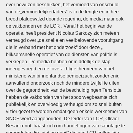
over bewijzen beschikken, het vermoed van onschuld
van de„vermoedelijkedaders“ is in de lengte en in hee
breed platgewalzd door de regering, de media maar ook
de vakbonden en de LCR . Vanaf het begin van de
operatie, heeft president Nicolas Sarkozy zich meteen
verheugd over „de snelle en veelbelovende vooruitgang
die in verband met het onderzoek“ door deze „
bliksemsnelle operatie“ van de diensten van politie is
verkregen. De media hebben onmiddellijk de stap
ineengevoegd en de toverachtige theorieën van het
ministerie van binnenlandse bemoeizucht zonder enig
aanvullend onderzoek noch de mindere twijfel te uiten
over de gegrondheid van de beschuldigingen Tenslotte
hebben de vakbonden van het spoorwegbeamte zich
publiekelijk en overvloedig verheugd om zo snel buiten
vizier gezet te worden omdat geen enkele werknemer van
SNCF werd aangehouden. De leider van LCR, Olivier
Besancenot, haast zich om handelingen van sabotage te
veroordelen die „niet en nooit“ die van LCR zullen zijn.