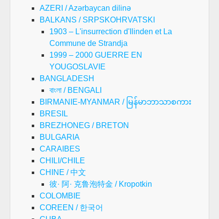
AZERI / Azərbaycan dilinə
BALKANS / SRPSKOHRVATSKI
1903 – L'insurrection d'Ilinden et La
Commune de Strandja
1999 – 2000 GUERRE EN
YOUGOSLAVIE
BANGLADESH
বাংলা / BENGALI
BIRMANIE-MYANMAR / မြန်မာဘာသာစကား
BRESIL
BREZHONEG / BRETON
BULGARIA
CARAIBES
CHILI/CHILE
CHINE / 中文
彼· 阿· 克鲁泡特金 / Kropotkin
COLOMBIE
COREEN / 한국어