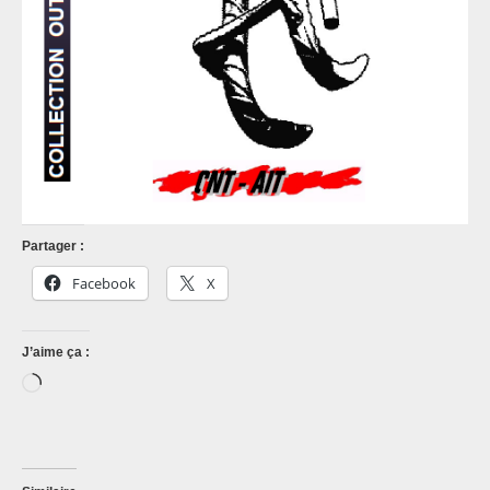
Partager :
Facebook
X
J’aime ça :
Chargement…