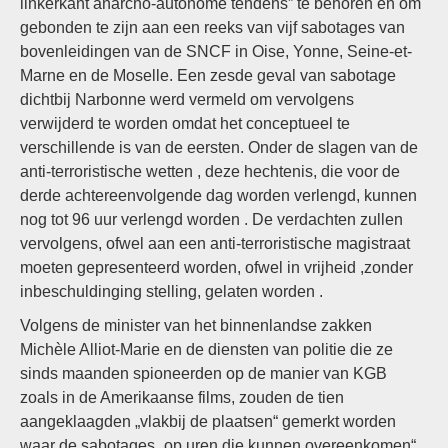
linkerkant anarcho-autonome tendens” te behoren en om
gebonden te zijn aan een reeks van vijf sabotages van
bovenleidingen van de SNCF in Oise, Yonne, Seine-et-
Marne en de Moselle. Een zesde geval van sabotage
dichtbij Narbonne werd vermeld om vervolgens
verwijderd te worden omdat het conceptueel te
verschillende is van de eersten. Onder de slagen van de
anti-terroristische wetten , deze hechtenis, die voor de
derde achtereenvolgende dag worden verlengd, kunnen
nog tot 96 uur verlengd worden . De verdachten zullen
vervolgens, ofwel aan een anti-terroristische magistraat
moeten gepresenteerd worden, ofwel in vrijheid ,zonder
inbeschuldinging stelling, gelaten worden .
Volgens de minister van het binnenlandse zakken
Michèle Alliot-Marie en de diensten van politie die ze
sinds maanden spioneerden op de manier van KGB
zoals in de Amerikaanse films, zouden de tien
aangeklaagden „vlakbij de plaatsen“ gemerkt worden
waar de sabotages „op uren die kunnen overeenkomen“