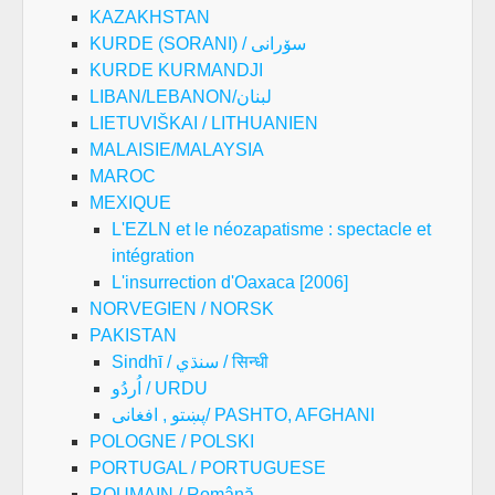
KAZAKHSTAN
KURDE (SORANI) / سۆرانی
KURDE KURMANDJI
LIBAN/LEBANON/لبنان
LIETUVIŠKAI / LITHUANIEN
MALAISIE/MALAYSIA
MAROC
MEXIQUE
L'EZLN et le néozapatisme : spectacle et
intégration
L'insurrection d'Oaxaca [2006]
NORVEGIEN / NORSK
PAKISTAN
Sindhī / سنڌي / सिन्धी
اُردُو / URDU
پښتو , افغانی/ PASHTO, AFGHANI
POLOGNE / POLSKI
PORTUGAL / PORTUGUESE
ROUMAIN / Română