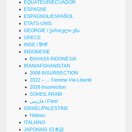
EQUATEUR/ECUADOR
ESPAGNE
ESPAGNOL/ESPAÑOL
ETATS-UNIS
GEORGIE / ქართული ენა
GRECE
INDE / हिन्दी
INDONESIE
BAHASA INDONESIA
IRAN/AFGHANISTAN
2009 INSURRECTION
2022 – … Femme-Vie-Liberté
2026 Insurrection
SOHEIL ARABI
فارسی / Fārsī
ISRAEL/PALESTINE
Hébreu
ITALIANO
JAPONAIS /日本語