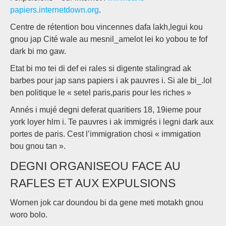
papiers.internetdown.org
.
Centre de rétention bou vincennes dafa lakh,legui kou
gnou jap Cité wale au mesnil_amelot lei ko yobou te fof
dark bi mo gaw.
Etat bi mo tei di def ei rales si digente stalingrad ak
barbes pour jap sans papiers i ak pauvres i. Si ale bi_.lol
ben politique le « setel paris,paris pour les riches »
Annés i mujé degni deferat quaritiers 18, 19ieme pour
york loyer hlm i. Te pauvres i ak immigrés i legni dark aux
portes de paris. Cest l’immigration chosi « immigation
bou gnou tan ».
DEGNI ORGANISEOU FACE AU
RAFLES ET AUX EXPULSIONS
Wornen jok car doundou bi da gene meti motakh gnou
woro bolo.