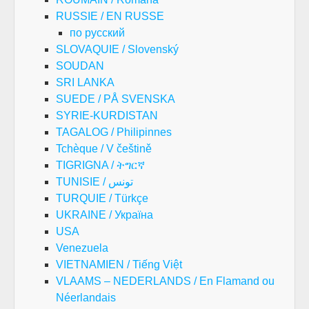
RUSSIE / EN RUSSE
по русский
SLOVAQUIE / Slovenský
SOUDAN
SRI LANKA
SUEDE / PÅ SVENSKA
SYRIE-KURDISTAN
TAGALOG / Philipinnes
Tchèque / V češtině
TIGRIGNA / ትግርኛ
TUNISIE / تونس
TURQUIE / Türkçe
UKRAINE / Україна
USA
Venezuela
VIETNAMIEN / Tiếng Việt
VLAAMS – NEDERLANDS / En Flamand ou
Néerlandais