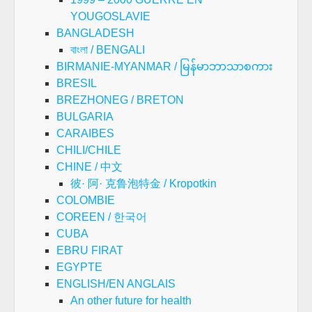
YOUGOSLAVIE
BANGLADESH
বাংলা / BENGALI
BIRMANIE-MYANMAR / မြန်မာဘာသာစကား
BRESIL
BREZHONEG / BRETON
BULGARIA
CARAIBES
CHILI/CHILE
CHINE / 中文
彼· 阿· 克鲁泡特金 / Kropotkin
COLOMBIE
COREEN / 한국어
CUBA
EBRU FIRAT
EGYPTE
ENGLISH/EN ANGLAIS
An other future for health