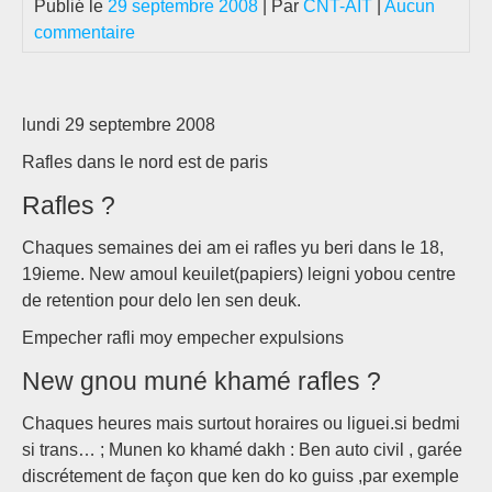
Publié le
29 septembre 2008
| Par
CNT-AIT
|
Aucun
commentaire
lundi 29 septembre 2008
Rafles dans le nord est de paris
Rafles ?
Chaques semaines dei am ei rafles yu beri dans le 18,
19ieme. New amoul keuilet(papiers) leigni yobou centre
de retention pour delo len sen deuk.
Empecher rafli moy empecher expulsions
New gnou muné khamé rafles ?
Chaques heures mais surtout horaires ou liguei.si bedmi
si trans… ; Munen ko khamé dakh : Ben auto civil , garée
discrétement de façon que ken do ko guiss ,par exemple