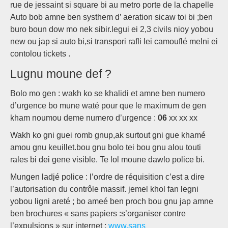
rue de jessaint si square bi au metro porte de la chapelle
Auto bob amne ben systhem d’ aeration sicaw toi bi ;ben
buro boun dow mo nek sibir.legui ei 2,3 civils nioy yobou
new ou jap si auto bi,si transpori rafli lei camouflé melni ei
contolou tickets .
Lugnu moune def ?
Bolo mo gen : wakh ko se khalidi et amne ben numero
d’urgence bo mune waté pour que le maximum de gen
kham noumou deme numero d’urgence :
06
xx xx xx
Wakh ko gni guei romb gnup,ak surtout gni gue khamé
amou gnu keuillet.bou gnu bolo tei bou gnu alou touti
rales bi dei gene visible. Te lol moune dawlo police bi.
Mungen ladjé police : l’ordre de réquisition c’est a dire
l’autorisation du contrôle massif. jemel khol fan legni
yobou ligni areté ; bo ameé ben proch bou gnu jap amne
ben brochures « sans papiers :s’organiser contre
l’expulsions » sur internet :
www.sans