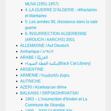
MLNA (1951-1957)
4. LA GUERRE D'ALGERIE : réfractaires
et libertaires
5. Les années 90, résistance dans la sale
guerre
6. INSURRECTION ALGERIENNE
(AROUCH / AARCHS) 2001
ALLEMAGNE / Auf Deutsch
Amharique / አማርኛ
ARABE / العَرَبِيَّةُ
مكتبة القطة السوداء[Black Cat Library]
ARGENTINE
ARMENIE / հայերեն լեզու
AUTRICHE
AZERI / Azərbaycan dilinə
BALKANS / SRPSKOHRVATSKI
1903 – L'insurrection d'Ilinden et La
Commune de Strandja
1999 – 2000 GUERRE EN