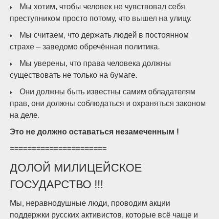
Мы хотим, чтобы человек не чувствовал себя
преступником просто потому, что вышел на улицу.
Мы считаем, что держать людей в постоянном
страхе – заведомо обречённая политика.
Мы уверены, что права человека должны
существовать не только на бумаге.
Они должны быть известны самим обладателям
прав, они должны соблюдаться и охраняться законом
на деле.
Это не должно оставаться незамеченным !
======================
ДОЛОЙ МИЛИЦЕЙСКОЕ
ГОСУДАРСТВО !!!
Мы, неравнодушные люди, проводим акции
поддержки русских активистов, которые всё чаще и