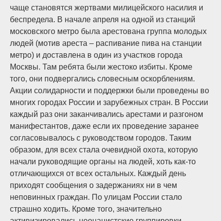
чаще становятся жертвами милицейского насилия и
беспредела. В начале апреля на одной из станций
московского метро была арестована группа молодых
людей (мотив ареста – распивание пива на станции
метро) и доставлена в один из участков города
Москвы. Там ребята были жестоко избиты. Кроме
того, они подвергались словесным оскорблениям.
Акции солидарности и поддержки были проведены во
многих городах России и зарубежных стран. В России
каждый раз они заканчивались арестами и разгоном
манифестантов, даже если их проведение заранее
согласовывалось с руководством городов. Таким
образом, для всех стала очевидной охота, которую
начали руководящие органы на людей, хоть как-то
отличающихся от всех остальных. Каждый день
приходят сообщения о задержаниях ни в чем
неповинных граждан. По улицам России стало
страшно ходить. Кроме того, значительно
активизировались неонацистские группировки.