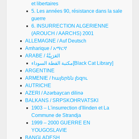
et libertaires
5. Les années 90, résistance dans la sale
guerre
6. INSURRECTION ALGERIENNE
(AROUCH / AARCHS) 2001
ALLEMAGNE / Auf Deutsch
Amharique / አማርኛ
ARABE / العَرَبِيَّةُ
مكتبة القطة السوداء[Black Cat Library]
ARGENTINE
ARMENIE / հայերեն լեզու
AUTRICHE
AZERI / Azərbaycan dilinə
BALKANS / SRPSKOHRVATSKI
1903 – L'insurrection d'Ilinden et La
Commune de Strandja
1999 – 2000 GUERRE EN
YOUGOSLAVIE
BANGLADESH