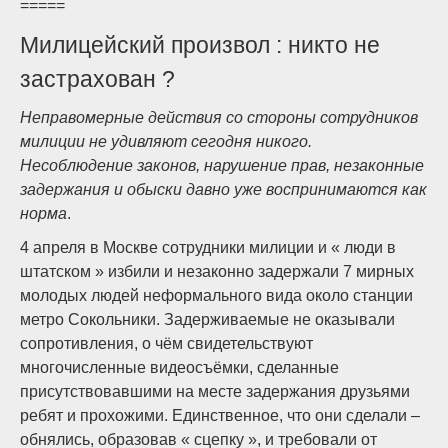
=====
Милицейский произвол : никто не
застрахован ?
Неправомерные действия со стороны сотрудников
милиции не удивляют сегодня никого.
Несоблюдение законов, нарушение прав, незаконные
задержания и обыски давно уже воспринимаются как
норма
.
4 апреля в Москве сотрудники милиции и « люди в
штатском » избили и незаконно задержали 7 мирных
молодых людей неформального вида около станции
метро Сокольники. Задерживаемые не оказывали
сопротивления, о чём свидетельствуют
многочисленные видеосъёмки, сделанные
присутствовавшими на месте задержания друзьями
ребят и прохожими. Единственное, что они сделали –
обнялись, образовав « сцепку », и требовали от