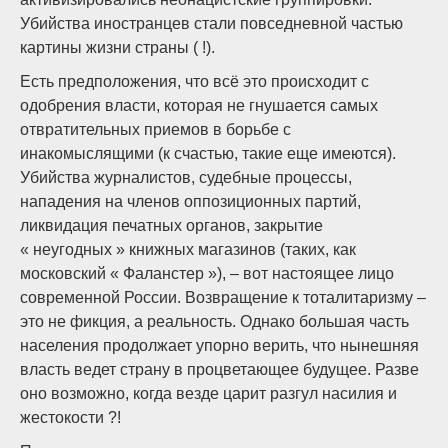
Убийства иностранцев стали повседневной частью
картины жизни страны ( !).
Есть предположения, что всё это происходит с
одобрения власти, которая не гнушается самых
отвратительных приемов в борьбе с
инакомыслящими (к счастью, такие еще имеются).
Убийства журналистов, судебные процессы,
нападения на членов оппозиционных партий,
ликвидация печатных органов, закрытие
« неугодных » книжных магазинов (таких, как
московский « Фаланстер »), – вот настоящее лицо
современной России. Возвращение к тоталитаризму –
это не фикция, а реальность. Однако большая часть
населения продолжает упорно верить, что нынешняя
власть ведет страну в процветающее будущее. Разве
оно возможно, когда везде царит разгул насилия и
жестокости ?!