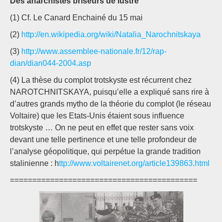
Des anarchistes briseurs de lustre
(1) Cf. Le Canard Enchainé du 15 mai
(2)
http://en.wikipedia.org/wiki/Natalia_Narochnitskaya
(3)
http://www.assemblee-nationale.fr/12/rap-
dian/dian044-2004.asp
(4) La thèse du complot trotskyste est récurrent chez
NAROTCHNITSKAYA, puisqu’elle a expliqué sans rire à
d’autres grands mytho de la théorie du complot (le réseau
Voltaire) que les Etats-Unis étaient sous influence
trotskyste … On ne peut en effet que rester sans voix
devant une telle pertinence et une telle profondeur de
l’analyse géopolitique, qui perpétue la grande tradition
stalinienne : h
ttp://www.voltairenet.org/article139863.html
==========================================