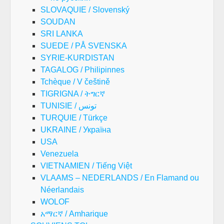
SLOVAQUIE / Slovenský
SOUDAN
SRI LANKA
SUEDE / PÅ SVENSKA
SYRIE-KURDISTAN
TAGALOG / Philipinnes
Tchèque / V češtině
TIGRIGNA / ትግርኛ
TUNISIE / تونس
TURQUIE / Türkçe
UKRAINE / Україна
USA
Venezuela
VIETNAMIEN / Tiếng Việt
VLAAMS – NEDERLANDS / En Flamand ou
Néerlandais
WOLOF
አማርኛ / Amharique