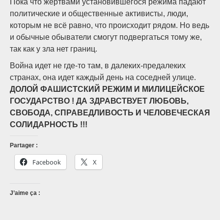
Пока что жертвами установившегося режима падают
политические и общественные активисты, люди,
которым не всё равно, что происходит рядом. Но ведь
и обычные обыватели смогут подвергаться тому же,
так как у зла нет границ.
Война идет не где-то там, в далеких-предалеких
странах, она идет каждый день на соседней улице.
ДОЛОЙ ФАШИСТСКИЙ РЕЖИМ И МИЛИЦЕЙСКОЕ
ГОСУДАРСТВО ! ДА ЗДРАВСТВУЕТ ЛЮБОВЬ,
СВОБОДА, СПРАВЕДЛИВОСТЬ И ЧЕЛОВЕЧЕСКАЯ
СОЛИДАРНОСТЬ !!!
Partager :
Facebook
X
J’aime ça :