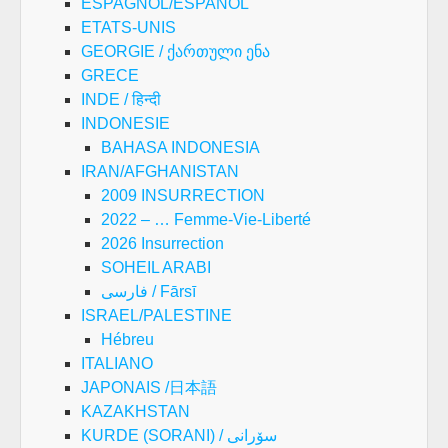
ESPAGNOL/ESPAÑOL
ETATS-UNIS
GEORGIE / ქართული ენა
GRECE
INDE / हिन्दी
INDONESIE
BAHASA INDONESIA
IRAN/AFGHANISTAN
2009 INSURRECTION
2022 – … Femme-Vie-Liberté
2026 Insurrection
SOHEIL ARABI
فارسی / Fārsī
ISRAEL/PALESTINE
Hébreu
ITALIANO
JAPONAIS /日本語
KAZAKHSTAN
KURDE (SORANI) / سۆرانی