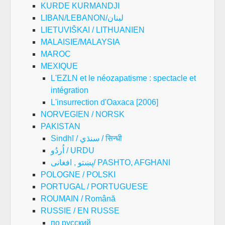
KURDE KURMANDJI
LIBAN/LEBANON/لبنان
LIETUVIŠKAI / LITHUANIEN
MALAISIE/MALAYSIA
MAROC
MEXIQUE
L'EZLN et le néozapatisme : spectacle et
intégration
L'insurrection d'Oaxaca [2006]
NORVEGIEN / NORSK
PAKISTAN
Sindhī / سنڌي / सिन्धी
اُردُو / URDU
پښتو , افغانی/ PASHTO, AFGHANI
POLOGNE / POLSKI
PORTUGAL / PORTUGUESE
ROUMAIN / Română
RUSSIE / EN RUSSE
по русский