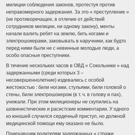
милиции соблюдения законов, протестуя против
неправомерного задержания. За это « преступление »
(не противоречащее, в отличие от действий
сотрудников милиции, ни одному закону), менты
начали валить ребят на землю, бить ногами и
электрошокерами, заковывать в наручники, как будто
перед ними были не с невинные молодые люди, а
особо опасные преступники.
В течение нескольких часов в ОВД « Сокольники » над
задержанными (среди которых 3 –
несовершеннолетние) издевались с особой
жестокостью : били ногами, стульями, били головой о
стены, били электрошокером (в т. ч. в голову и пах),
унижали. При этом милиционеры не скупились на
шовинистические и расистские комментарии. У одного
из юношей случился сердечный приступ, но должной
медицинской помощи ему оказано не было.
Приехавшим родителям задержанных « стражи