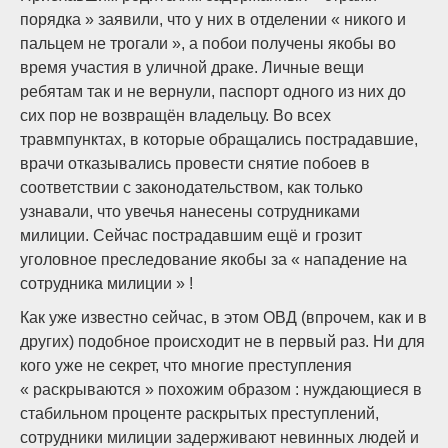
порядка » заявили, что у них в отделении « никого и
пальцем не трогали », а побои получены якобы во
время участия в уличной драке. Личные вещи
ребятам так и не вернули, паспорт одного из них до
сих пор не возвращён владельцу. Во всех
травмпунктах, в которые обращались пострадавшие,
врачи отказывались провести снятие побоев в
соответствии с законодательством, как только
узнавали, что увечья нанесены сотрудниками
милиции. Сейчас пострадавшим ещё и грозит
уголовное преследование якобы за « нападение на
сотрудника милиции » !
Как уже известно сейчас, в этом ОВД (впрочем, как и в
других) подобное происходит не в первый раз. Ни для
кого уже не секрет, что многие преступления
« раскрываются » похожим образом : нуждающиеся в
стабильном проценте раскрытых преступлений,
сотрудники милиции задерживают невинных людей и