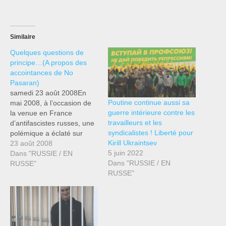
Similaire
Quelques questions de
principe…(A propos des
accointances de No
Pasaran)
samedi 23 août 2008En
Poutine continue aussi sa
mai 2008, à l’occasion de
guerre intérieure contre les
la venue en France
travailleurs et les
d’antifascistes russes, une
syndicalistes ! Liberté pour
polémique a éclaté sur
Kirill Ukraintsev
internet concernant les
23 août 2008
5 juin 2022
liens entre un certain
Dans "RUSSIE / EN
Dans "RUSSIE / EN
antifascisme et l’Etat. Il
RUSSE"
RUSSE"
n’est pas toujours facile de
s’y retrouver dans la
nébuleuse antifasciste (qui
n’est peut-être pas
nébuleuse pour rien...),
mais…