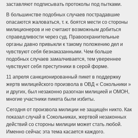
заставляют подписывать протоколы под пытками.
В большинстве подобных случаев пострадавшие
опасаются жаловаться, т. к. боятся мести со стороны
милиционеров и не считают возможным добиться
справедливости через суд. Правоохранительные
органы давно привыкли к такому положению дел и
чувствуют себя безнаказанными. Чем больше
подобных случаев замалчивается, тем увереннее
чувствуют себя преступники в серой форме.
11 апреля санкционированный пикет в поддержку
жертв милицейского произвола в ОВД « Сокольники »
и других, был незаконно разогнан милицией и ОМОН,
многие участники пикета были избиты.
Сегодня от произвола милиции не защищён никто. Как
показал случай в Сокольниках, жертвой незаконных
действий со стороны милиции может стать любой.
Именно сейчас эта тема касается каждого.