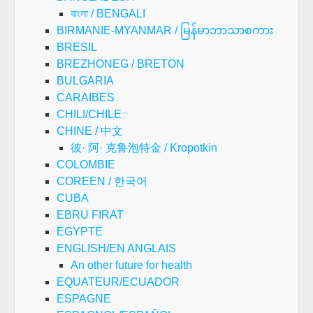
বাংলা / BENGALI
BIRMANIE-MYANMAR / မြန်မာဘာသာစကား
BRESIL
BREZHONEG / BRETON
BULGARIA
CARAIBES
CHILI/CHILE
CHINE / 中文
彼· 阿· 克鲁泡特金 / Kropotkin
COLOMBIE
COREEN / 한국어
CUBA
EBRU FIRAT
EGYPTE
ENGLISH/EN ANGLAIS
An other future for health
EQUATEUR/ECUADOR
ESPAGNE