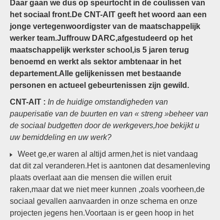
Daar gaan we dus op speurtocht in de coulissen van
het sociaal front.De CNT-AIT geeft het woord aan een
jonge vertegenwoordigster van de maatschappelijk
werker team.Juffrouw DARC,afgestudeerd op het
maatschappelijk werkster school,is 5 jaren terug
benoemd en werkt als sektor ambtenaar in het
departement.Alle gelijkenissen met bestaande
personen en actueel gebeurtenissen zijn gewild.
CNT-AIT :
In de huidige omstandigheden van
pauperisatie van de buurten en van « streng »beheer van
de sociaal budgetten door de werkgevers,hoe bekijkt u
uw bemiddeling en uw werk?
Weet ge,er waren al altijd armen,het is niet vandaag
dat dit zal veranderen.Het is aantonen dat desamenleving
plaats overlaat aan die mensen die willen eruit
raken,maar dat we niet meer kunnen ,zoals voorheen,de
sociaal gevallen aanvaarden in onze schema en onze
projecten jegens hen.Voortaan is er geen hoop in het