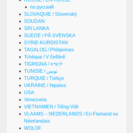
по русский
SLOVAQUIE / Slovenský
SOUDAN
SRI LANKA
SUEDE / PÅ SVENSKA
SYRIE-KURDISTAN
TAGALOG / Philipinnes
Tchèque / V češtině
TIGRIGNA / ትግርኛ
TUNISIE / تونس
TURQUIE / Türkçe
UKRAINE / Україна
USA
Venezuela
VIETNAMIEN / Tiếng Việt
VLAAMS – NEDERLANDS / En Flamand ou
Néerlandais
WOLOF