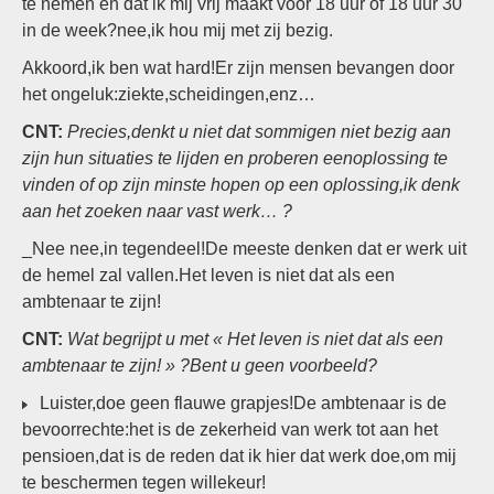
te nemen en dat ik mij vrij maakt voor 18 uur of 18 uur 30
in de week?nee,ik hou mij met zij bezig.
Akkoord,ik ben wat hard!Er zijn mensen bevangen door
het ongeluk:ziekte,scheidingen,enz…
CNT:
Precies,denkt u niet dat sommigen niet bezig aan
zijn hun situaties te lijden en proberen eenoplossing te
vinden of op zijn minste hopen op een oplossing,ik denk
aan het zoeken naar vast werk… ?
_Nee nee,in tegendeel!De meeste denken dat er werk uit
de hemel zal vallen.Het leven is niet dat als een
ambtenaar te zijn!
CNT:
Wat begrijpt u met « Het leven is niet dat als een
ambtenaar te zijn! » ?Bent u geen voorbeeld?
Luister,doe geen flauwe grapjes!De ambtenaar is de
bevoorrechte:het is de zekerheid van werk tot aan het
pensioen,dat is de reden dat ik hier dat werk doe,om mij
te beschermen tegen willekeur!