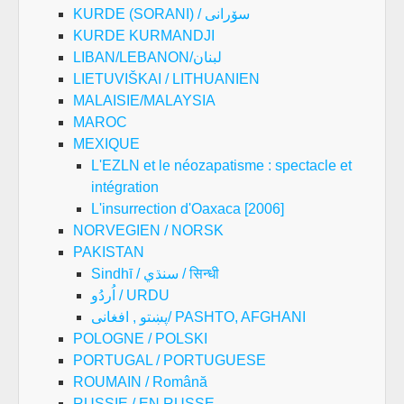
KURDE (SORANI) / سۆرانی
KURDE KURMANDJI
LIBAN/LEBANON/لبنان
LIETUVIŠKAI / LITHUANIEN
MALAISIE/MALAYSIA
MAROC
MEXIQUE
L'EZLN et le néozapatisme : spectacle et
intégration
L'insurrection d'Oaxaca [2006]
NORVEGIEN / NORSK
PAKISTAN
Sindhī / سنڌي / सिन्धी
اُردُو / URDU
پښتو , افغانی/ PASHTO, AFGHANI
POLOGNE / POLSKI
PORTUGAL / PORTUGUESE
ROUMAIN / Română
RUSSIE / EN RUSSE