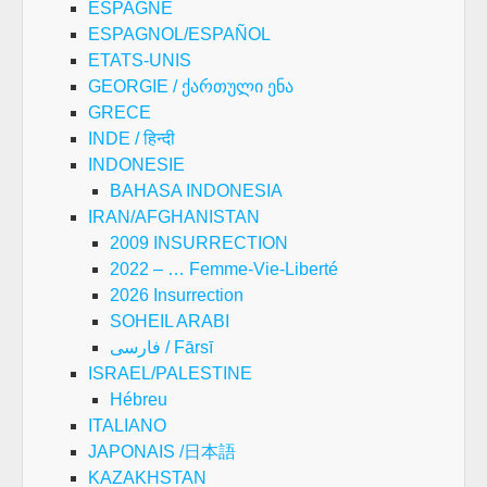
ESPAGNE
ESPAGNOL/ESPAÑOL
ETATS-UNIS
GEORGIE / ქართული ენა
GRECE
INDE / हिन्दी
INDONESIE
BAHASA INDONESIA
IRAN/AFGHANISTAN
2009 INSURRECTION
2022 – … Femme-Vie-Liberté
2026 Insurrection
SOHEIL ARABI
فارسی / Fārsī
ISRAEL/PALESTINE
Hébreu
ITALIANO
JAPONAIS /日本語
KAZAKHSTAN