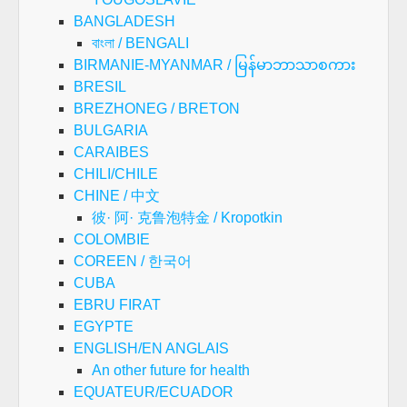
BANGLADESH
বাংলা / BENGALI
BIRMANIE-MYANMAR / မြန်မာဘာသာစကား
BRESIL
BREZHONEG / BRETON
BULGARIA
CARAIBES
CHILI/CHILE
CHINE / 中文
彼· 阿· 克鲁泡特金 / Kropotkin
COLOMBIE
COREEN / 한국어
CUBA
EBRU FIRAT
EGYPTE
ENGLISH/EN ANGLAIS
An other future for health
EQUATEUR/ECUADOR