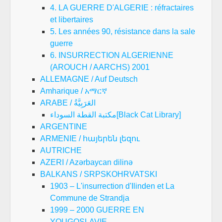
4. LA GUERRE D'ALGERIE : réfractaires
et libertaires
5. Les années 90, résistance dans la sale
guerre
6. INSURRECTION ALGERIENNE
(AROUCH / AARCHS) 2001
ALLEMAGNE / Auf Deutsch
Amharique / አማርኛ
ARABE / العَرَبِيَّةُ
مكتبة القطة السوداء[Black Cat Library]
ARGENTINE
ARMENIE / հայերեն լեզու
AUTRICHE
AZERI / Azərbaycan dilinə
BALKANS / SRPSKOHRVATSKI
1903 – L'insurrection d'Ilinden et La
Commune de Strandja
1999 – 2000 GUERRE EN
YOUGOSLAVIE