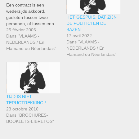
Een contract is een
wederzijds akkoord,
HET GESPUIS, DAT ZIJN
gesloten tussen twee
DE POLITICI EN DE
personen, of tussen een
BAZEN
persoon en een
25 février 2006
17 avril 2022
organisatie. Echter, bij het
Dans "VLAAMS -
Dans "VLAAMS -
arbeidscontract gaat het
NEDERLANDS / En
NEDERLANDS / En
niet om een akkoord maar
Flamand ou Néerlandais"
Flamand ou Néerlandais"
om de verplichtingen van
een macht (de kapitalist en
zijn onderneming) over een
arbeider (verplicht om de
voorwaarden…
TIJD IS NIET
TERUGTREKKING !
23 octobre 2010
Dans "BROCHURES-
BOOKLETS-LIBRETOS"