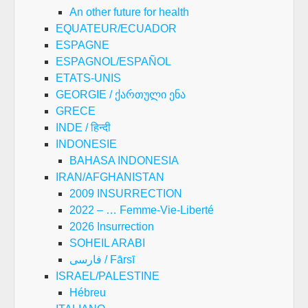
An other future for health
EQUATEUR/ECUADOR
ESPAGNE
ESPAGNOL/ESPAÑOL
ETATS-UNIS
GEORGIE / ქართული ენა
GRECE
INDE / हिन्दी
INDONESIE
BAHASA INDONESIA
IRAN/AFGHANISTAN
2009 INSURRECTION
2022 – … Femme-Vie-Liberté
2026 Insurrection
SOHEIL ARABI
فارسی / Fārsī
ISRAEL/PALESTINE
Hébreu