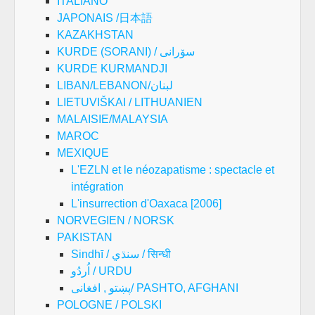
ITALIANO
JAPONAIS /日本語
KAZAKHSTAN
KURDE (SORANI) / سۆرانی
KURDE KURMANDJI
LIBAN/LEBANON/لبنان
LIETUVIŠKAI / LITHUANIEN
MALAISIE/MALAYSIA
MAROC
MEXIQUE
L'EZLN et le néozapatisme : spectacle et
intégration
L'insurrection d'Oaxaca [2006]
NORVEGIEN / NORSK
PAKISTAN
Sindhī / سنڌي / सिन्धी
اُردُو / URDU
پښتو , افغانی/ PASHTO, AFGHANI
POLOGNE / POLSKI