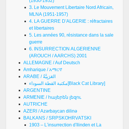
(1930-1932)
3. Le Mouvement Libertaire Nord Africain,
MLNA (1951-1957)
4. LA GUERRE D'ALGERIE : réfractaires
et libertaires
5. Les années 90, résistance dans la sale
guerre
6. INSURRECTION ALGERIENNE
(AROUCH / AARCHS) 2001
ALLEMAGNE / Auf Deutsch
Amharique / አማርኛ
ARABE / العَرَبِيَّةُ
مكتبة القطة السوداء[Black Cat Library]
ARGENTINE
ARMENIE / հայերեն լեզու
AUTRICHE
AZERI / Azərbaycan dilinə
BALKANS / SRPSKOHRVATSKI
1903 – L'insurrection d'Ilinden et La