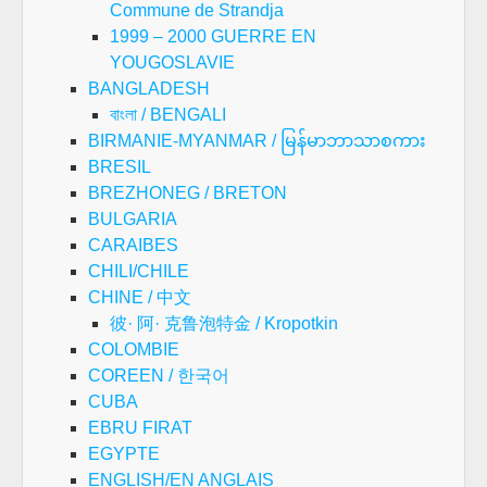
Commune de Strandja
1999 – 2000 GUERRE EN
YOUGOSLAVIE
BANGLADESH
বাংলা / BENGALI
BIRMANIE-MYANMAR / မြန်မာဘာသာစကား
BRESIL
BREZHONEG / BRETON
BULGARIA
CARAIBES
CHILI/CHILE
CHINE / 中文
彼· 阿· 克鲁泡特金 / Kropotkin
COLOMBIE
COREEN / 한국어
CUBA
EBRU FIRAT
EGYPTE
ENGLISH/EN ANGLAIS