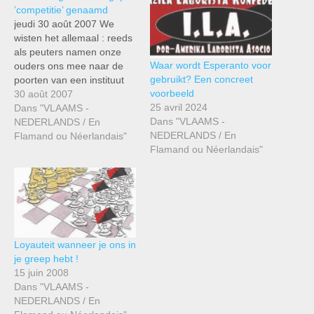
’competitie’ genaamd
jeudi 30 août 2007 We
wisten het allemaal : reeds
als peuters namen onze
Waar wordt Esperanto voor
ouders ons mee naar de
gebruikt? Een concreet
poorten van een instituut
voorbeeld
dat ons zou “opvangen”.
30 août 2007
25 avril 2024
Op de leeftijd van drie kon
Dans "VLAAMS -
Dans "VLAAMS -
deze eerste vorm van
NEDERLANDS / En
NEDERLANDS / En
“verplichte
Flamand ou Néerlandais"
Flamand ou Néerlandais"
socialisatie”(noem het
zoals je wil) toch voor een
aantal klaarblijkelijk, er niet
door.…
Loyauteit wanneer je ons in
je greep hebt !
15 juin 2008
Dans "VLAAMS -
NEDERLANDS / En