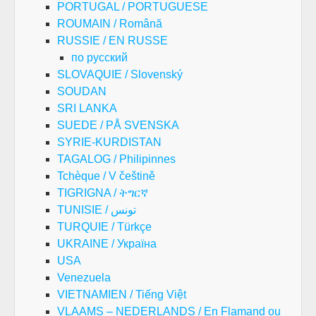
PORTUGAL / PORTUGUESE
ROUMAIN / Română
RUSSIE / EN RUSSE
по русский
SLOVAQUIE / Slovenský
SOUDAN
SRI LANKA
SUEDE / PÅ SVENSKA
SYRIE-KURDISTAN
TAGALOG / Philipinnes
Tchèque / V češtině
TIGRIGNA / ትግርኛ
TUNISIE / تونس
TURQUIE / Türkçe
UKRAINE / Україна
USA
Venezuela
VIETNAMIEN / Tiếng Việt
VLAAMS – NEDERLANDS / En Flamand ou