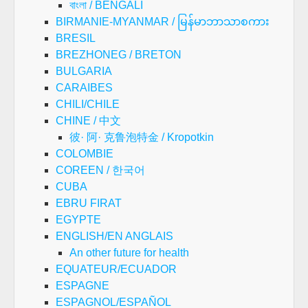
বাংলা / BENGALI
BIRMANIE-MYANMAR / မြန်မာဘာသာစကား
BRESIL
BREZHONEG / BRETON
BULGARIA
CARAIBES
CHILI/CHILE
CHINE / 中文
彼· 阿· 克鲁泡特金 / Kropotkin
COLOMBIE
COREEN / 한국어
CUBA
EBRU FIRAT
EGYPTE
ENGLISH/EN ANGLAIS
An other future for health
EQUATEUR/ECUADOR
ESPAGNE
ESPAGNOL/ESPAÑOL