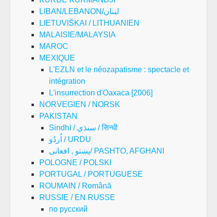
LIBAN/LEBANON/لبنان
LIETUVIŠKAI / LITHUANIEN
MALAISIE/MALAYSIA
MAROC
MEXIQUE
L'EZLN et le néozapatisme : spectacle et
intégration
L'insurrection d'Oaxaca [2006]
NORVEGIEN / NORSK
PAKISTAN
Sindhī / سنڌي / सिन्धी
اُردُو / URDU
پښتو , افغانی/ PASHTO, AFGHANI
POLOGNE / POLSKI
PORTUGAL / PORTUGUESE
ROUMAIN / Română
RUSSIE / EN RUSSE
по русский