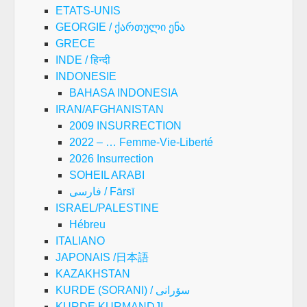
ETATS-UNIS
GEORGIE / ქართული ენა
GRECE
INDE / हिन्दी
INDONESIE
BAHASA INDONESIA
IRAN/AFGHANISTAN
2009 INSURRECTION
2022 – … Femme-Vie-Liberté
2026 Insurrection
SOHEIL ARABI
فارسی / Fārsī
ISRAEL/PALESTINE
Hébreu
ITALIANO
JAPONAIS /日本語
KAZAKHSTAN
KURDE (SORANI) / سۆرانی
KURDE KURMANDJI