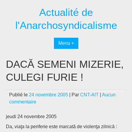
Passer
Actualité de
au
contenu
l'Anarchosyndicalisme
Menu +
DACĂ SEMENI MIZERIE,
CULEGI FURIE !
Publié le
24 novembre 2005
| Par
CNT-AIT
|
Aucun
commentaire
jeudi 24 novembre 2005
Da, viaţa la periferie este marcată de violenţa zilnică :