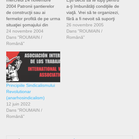
mercredi 24 novembre
Eşti decis să te lupţi pentru
2004 Patronii şantierelor
a-ţi îmbunătăţi condiţiile de
de construcţii sau ai
viaţă. Vrei să te organizezi,
fermelor profită de pe urma
fără a fi nevoit să suporţi
situaţiei şomajului din
represaliile şi răzbunarea
26 novembre 2005
Franţa : angajează
24 novembre 2004
politicienilor. Eşti alături de
Dans "ROUMAIN /
muncitori la negru, în loc
Dans "ROUMAIN /
cei care, asemeni ţie :
Română"
să le facă un contract de
Română"
refuză să lase jos armele
muncă. Pentru patroni
în faţa patronilor, refuză
lucrul acesta este
să se resemneze în faţa…
nemaipomenit. Plătesc cât
vor (sau chiar deloc !!!),
fără să plătească însă
statului taxele…
Principiile Sindicalismului
Revolutionar
(anarhosindicalism)
12 juin 2022
Dans "ROUMAIN /
Română"