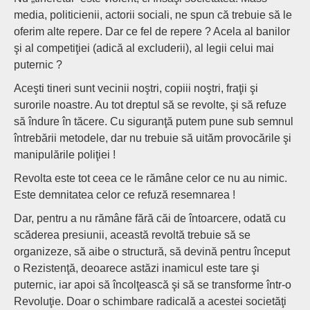
media, politicienii, actorii sociali, ne spun că trebuie să le
oferim alte repere. Dar ce fel de repere ? Acela al banilor
şi al competiţiei (adică al excluderii), al legii celui mai
puternic ?
Aceşti tineri sunt vecinii noştri, copiii noştri, fraţii şi
surorile noastre. Au tot dreptul să se revolte, şi să refuze
să îndure în tăcere. Cu siguranţă putem pune sub semnul
întrebării metodele, dar nu trebuie să uităm provocările şi
manipulările poliţiei !
Revolta este tot ceea ce le rămâne celor ce nu au nimic.
Este demnitatea celor ce refuză resemnarea !
Dar, pentru a nu rămâne fără căi de întoarcere, odată cu
scăderea presiunii, această revoltă trebuie să se
organizeze, să aibe o structură, să devină pentru început
o Rezistenţă, deoarece astăzi inamicul este tare şi
puternic, iar apoi să încolţească şi să se transforme într-o
Revoluţie. Doar o schimbare radicală a acestei societăţi