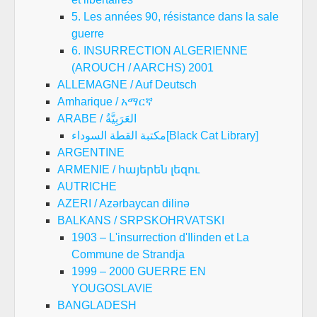
5. Les années 90, résistance dans la sale
guerre
6. INSURRECTION ALGERIENNE
(AROUCH / AARCHS) 2001
ALLEMAGNE / Auf Deutsch
Amharique / አማርኛ
ARABE / العَرَبِيَّةُ
مكتبة القطة السوداء[Black Cat Library]
ARGENTINE
ARMENIE / հայերեն լեզու
AUTRICHE
AZERI / Azərbaycan dilinə
BALKANS / SRPSKOHRVATSKI
1903 – L'insurrection d'Ilinden et La
Commune de Strandja
1999 – 2000 GUERRE EN
YOUGOSLAVIE
BANGLADESH