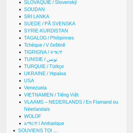
SLOVAQUIE / Slovenský
SOUDAN
SRI LANKA
SUEDE / PÅ SVENSKA
SYRIE-KURDISTAN
TAGALOG / Philipinnes
Tchèque / V češtině
TIGRIGNA / ትግርኛ
TUNISIE / تونس
TURQUIE / Türkçe
UKRAINE / Україна
USA
Venezuela
VIETNAMIEN / Tiếng Việt
VLAAMS – NEDERLANDS / En Flamand ou
Néerlandais
WOLOF
አማርኛ / Amharique
SOUVIENS TOI …