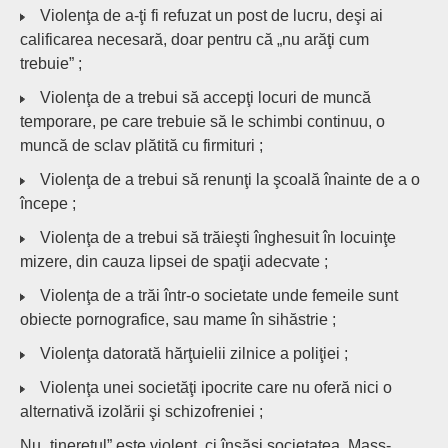
Violenţa de a-ţi fi refuzat un post de lucru, deşi ai
calificarea necesară, doar pentru că „nu arăţi cum
trebuie” ;
Violenţa de a trebui să accepţi locuri de muncă
temporare, pe care trebuie să le schimbi continuu, o
muncă de sclav plătită cu firmituri ;
Violenţa de a trebui să renunţi la şcoală înainte de a o
începe ;
Violenţa de a trebui să trăieşti înghesuit în locuinţe
mizere, din cauza lipsei de spaţii adecvate ;
Violenţa de a trăi într-o societate unde femeile sunt
obiecte pornografice, sau mame în sihăstrie ;
Violenţa datorată hărţuielii zilnice a poliţiei ;
Violenţa unei societăţi ipocrite care nu oferă nici o
alternativă izolării şi schizofreniei ;
Nu „tineretul” este violent, ci însăşi societatea. Mass-