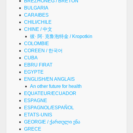
BREZHONEG / BRETON
BULGARIA
CARAIBES
CHILI/CHILE
CHINE / 中文
彼· 阿· 克鲁泡特金 / Kropotkin
COLOMBIE
COREEN / 한국어
CUBA
EBRU FIRAT
EGYPTE
ENGLISH/EN ANGLAIS
An other future for health
EQUATEUR/ECUADOR
ESPAGNE
ESPAGNOL/ESPAÑOL
ETATS-UNIS
GEORGIE / ქართული ენა
GRECE