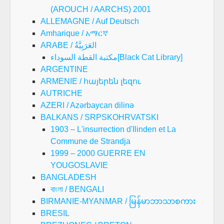
(AROUCH / AARCHS) 2001
ALLEMAGNE / Auf Deutsch
Amharique / አማርኛ
ARABE / العَرَبِيَّةُ
مكتبة القطة السوداء[Black Cat Library]
ARGENTINE
ARMENIE / հայերեն լեզու
AUTRICHE
AZERI / Azərbaycan dilinə
BALKANS / SRPSKOHRVATSKI
1903 – L'insurrection d'Ilinden et La
Commune de Strandja
1999 – 2000 GUERRE EN
YOUGOSLAVIE
BANGLADESH
বাংলা / BENGALI
BIRMANIE-MYANMAR / မြန်မာဘာသာစကား
BRESIL