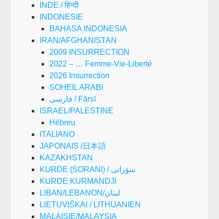
INDE / हिन्दी
INDONESIE
BAHASA INDONESIA
IRAN/AFGHANISTAN
2009 INSURRECTION
2022 – … Femme-Vie-Liberté
2026 Insurrection
SOHEIL ARABI
فارسی / Fārsī
ISRAEL/PALESTINE
Hébreu
ITALIANO
JAPONAIS /日本語
KAZAKHSTAN
KURDE (SORANI) / سۆرانی
KURDE KURMANDJI
LIBAN/LEBANON/لبنان
LIETUVIŠKAI / LITHUANIEN
MALAISIE/MALAYSIA