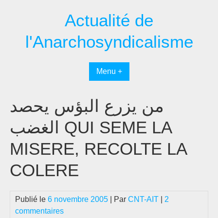
Passer
Actualité de
au
contenu
l'Anarchosyndicalisme
Menu +
من يزرع البؤس يحصد
الغضب QUI SEME LA
MISERE, RECOLTE LA
COLERE
Publié le
6 novembre 2005
| Par
CNT-AIT
|
2
commentaires