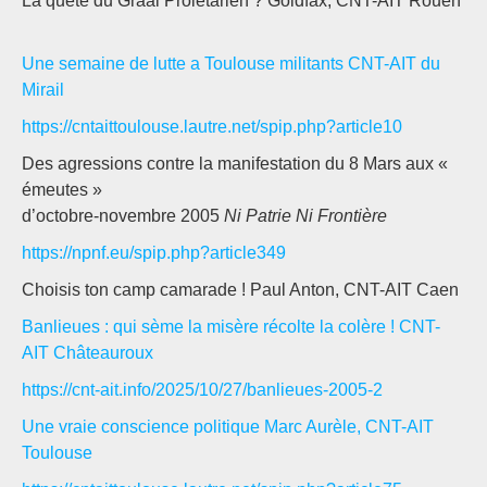
La quête du Graal Prolétarien ? Goldfax, CNT-AIT Rouen
Une semaine de lutte a Toulouse militants CNT-AIT du
Mirail
https://cntaittoulouse.lautre.net/spip.php?article10
Des agressions contre la manifestation du 8 Mars aux «
émeutes »
d’octobre-novembre 2005
Ni Patrie Ni Frontière
https://npnf.eu/spip.php?article349
Choisis ton camp camarade ! Paul Anton, CNT-AIT Caen
Banlieues : qui sème la misère récolte la colère ! CNT-
AIT Châteauroux
https://cnt-ait.info/2025/10/27/banlieues-2005-2
Une vraie conscience politique Marc Aurèle, CNT-AIT
Toulouse