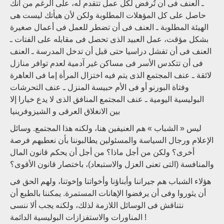
ـ العنف فى أن تُرفض لكل عمل تتقدم له، على الرغم من أنك
حاصل على كل المؤهلات المطلوبة ولكن لأن هيأتك ليست هى
الهيئة المطلوبة ـ العنف فى أن تضطر للعمل فى أعمال صغيرة
بشكل مؤقت، عمل العبيد الذى تحصل فى مقابله على الفتات ـ
العنف فى أن تفشل دراسيا حتى قبل أن تدخل المدرسة ـ العنف
فى أن تتكدس الأسر فى مساكن غير آدمية لعدم توافر منازل
لائقة ـ عنف المجتمع الذى يتم فيه اختزال المرأة إما فى العاهرة
وفتاة البورنو أو فى الأم حبيسة المنزل ـ عنف التحرشات
البوليسية اليومية ـ عنف المجتمع المنافق الذى لا يدع خيارا إلا
بين الانغلاق العرقى و الشيزوفرينيا
ليس « الشباب » هم العنيفين هنا، ولكنه هذا المجتمع. وسائل
الإعلام ورجال السياسة والمسئولين يطالبوننا بأن نعطيهم فرصة
أخرى؟ ولكن من أجل ماذا؟ من أجل أن يحكم قانون المال
والمنافسة (التى تعنى العزل والاستبعاد)، باختصار قانون الأقوى؟
هؤلاء الشباب هم جيراننا وأبناؤنا وأخواتنا وإخوتنا، ولهم الحق فى
أن يثوروا وفى أن يرفضوا الإهانات المستمرة. يمكننا بالطبع أن
نتناقش فى الوسائل اللازمة لذلك، ولكنه يجب ألا ننسى
المناورات والاستفزازات البوليسية الدائمة !