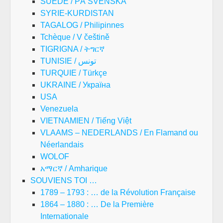
SUEDE / PÅ SVENSKA
SYRIE-KURDISTAN
TAGALOG / Philipinnes
Tchèque / V češtině
TIGRIGNA / ትግርኛ
TUNISIE / تونس
TURQUIE / Türkçe
UKRAINE / Україна
USA
Venezuela
VIETNAMIEN / Tiếng Việt
VLAAMS – NEDERLANDS / En Flamand ou
Néerlandais
WOLOF
አማርኛ / Amharique
SOUVIENS TOI …
1789 – 1793 : … de la Révolution Française
1864 – 1880 : … De la Première
Internationale