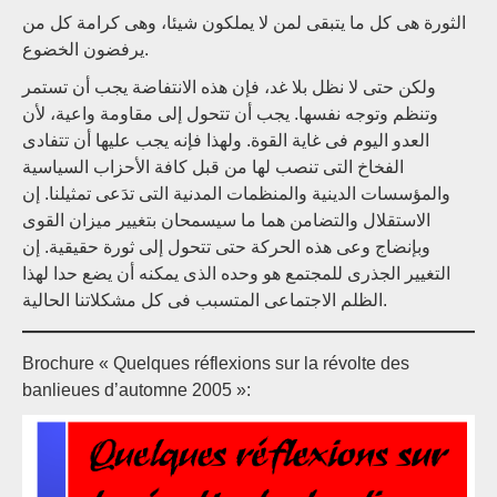
الثورة هى كل ما يتبقى لمن لا يملكون شيئا، وهى كرامة كل من
يرفضون الخضوع.
ولكن حتى لا نظل بلا غد، فإن هذه الانتفاضة يجب أن تستمر
وتنظم وتوجه نفسها. يجب أن تتحول إلى مقاومة واعية، لأن
العدو اليوم فى غاية القوة. ولهذا فإنه يجب عليها أن تتفادى
الفخاخ التى تنصب لها من قبل كافة الأحزاب السياسية
والمؤسسات الدينية والمنظمات المدنية التى تدَعى تمثيلنا. إن
الاستقلال والتضامن هما ما سيسمحان بتغيير ميزان القوى
وبإنضاج وعى هذه الحركة حتى تتحول إلى ثورة حقيقية. إن
التغيير الجذرى للمجتمع هو وحده الذى يمكنه أن يضع حدا لهذا
الظلم الاجتماعى المتسبب فى كل مشكلاتنا الحالية.
Brochure « Quelques réflexions sur la révolte des
banlieues d’automne 2005 »: