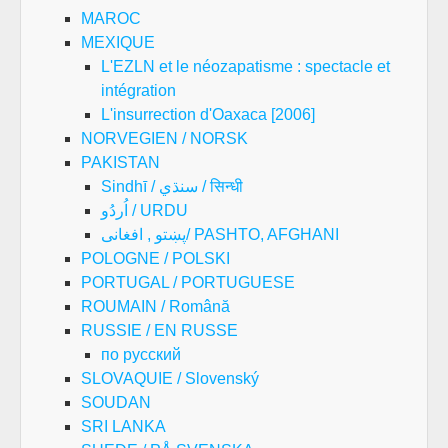
MAROC
MEXIQUE
L'EZLN et le néozapatisme : spectacle et
intégration
L'insurrection d'Oaxaca [2006]
NORVEGIEN / NORSK
PAKISTAN
Sindhī / سنڌي / सिन्धी
اُردُو / URDU
پښتو , افغانی/ PASHTO, AFGHANI
POLOGNE / POLSKI
PORTUGAL / PORTUGUESE
ROUMAIN / Română
RUSSIE / EN RUSSE
по русский
SLOVAQUIE / Slovenský
SOUDAN
SRI LANKA