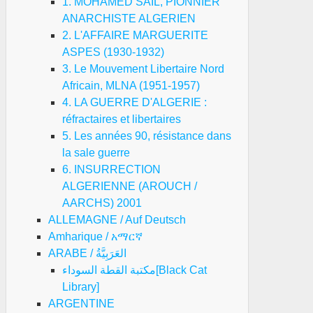
1. MOHAMED SAIL, PIONNIER
ANARCHISTE ALGERIEN
2. L'AFFAIRE MARGUERITE
ASPES (1930-1932)
3. Le Mouvement Libertaire Nord
Africain, MLNA (1951-1957)
4. LA GUERRE D'ALGERIE :
réfractaires et libertaires
5. Les années 90, résistance dans
la sale guerre
6. INSURRECTION
ALGERIENNE (AROUCH /
AARCHS) 2001
ALLEMAGNE / Auf Deutsch
Amharique / አማርኛ
ARABE / العَرَبِيَّةُ
مكتبة القطة السوداء[Black Cat
Library]
ARGENTINE