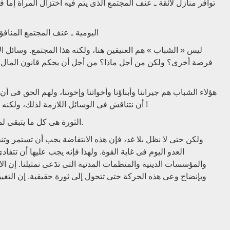
توافر منازل لائقة ـ عنف المجتمع الذى يتم فيه اختزال المرأة إما ف
اليومية ـ عنف المجتمع المنافق ا
ليس « الشباب » هم العنيفين هنا، ولكنه هذا المجتمع. وسائل ا
فرصة أخرى؟ ولكن من أجل ماذا؟ من أجل أن يحكم قانون المال وال
هؤلاء الشباب هم جيراننا وأبناؤنا وأخواتنا وإخوتنا، ولهم الحق فى أن
أن نتناقش فى الوسائل اللازمة لذلك، ولكنه يجب ألا ننسى المناورات والاستفزازات البوليسية الدائمة !
الثورة هى كل ما يتبقى لمن لا يملكون شيئا، وهى كرامة كل من يرفضون الخضوع.
ولكن حتى لا نظل بلا غد، فإن هذه الانتفاضة يجب أن تستمر وت
العدو اليوم فى غاية القوة. ولهذا فإنه يجب عليها أن تتف
والمؤسسات الدينية والمنظمات المدنية التى تدَعى تمثيلنا. إن 
وبإنضاج وعى هذه الحركة حتى تتحول إلى ثورة حقيقية. إن التغيي