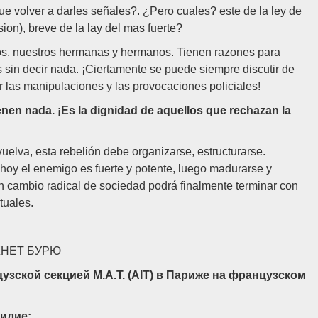
que volver a darles señales?. ¿Pero cuales? este de la ley de
sion), breve de la lay del mas fuerte?
ños, nuestros hermanas y hermanos. Tienen razones para
s sin decir nada. ¡Ciertamente se puede siempre discutir de
 las manipulaciones y las provocaciones policiales!
ienen nada. ¡Es la dignidad de aquellos que rechazan la
vuelva, esta rebelión debe organizarse, estructurarse.
 hoy el enemigo es fuerte y potente, luego madurarse y
 cambio radical de sociedad podrá finalmente terminar con
tuales.
ОЖНЕТ БУРЮ
зской секцией М.А.Т. (AIT) в Париже на французском
силие: