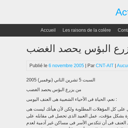
Passer
Ac
au
contenu
Accueil
Les raisons de la colère
Cont
رع البؤس يحصد الغضب
Publié le
6 novembre 2005
| Par
CNT-AIT
|
Aucu
السبت 5 تشرين الثاني (نوفمبر) 2005
من يزرع البؤس يحصد الغضب
نعم، الحياة فى الأحياء الشعبية هى العنف اليومى :
 على كل المؤهلات المطلوبة ولكن لأن هيأتك ليست هى
رة بشكل مؤقت، عمل العبيد الذى تحصل فى مقابله على
ـ العنف فى أن تتكدس الأسر فى مساكن غير آدمية لعدم