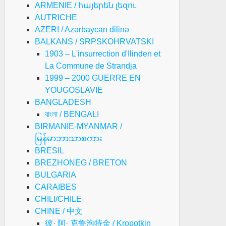
ARMENIE / հայերեն լեզու
AUTRICHE
AZERI / Azərbaycan dilinə
BALKANS / SRPSKOHRVATSKI
1903 – L'insurrection d'Ilinden et
La Commune de Strandja
1999 – 2000 GUERRE EN
YOUGOSLAVIE
BANGLADESH
বাংলা / BENGALI
BIRMANIE-MYANMAR /
မြန်မာဘာသာစကား
BRESIL
BREZHONEG / BRETON
BULGARIA
CARAIBES
CHILI/CHILE
CHINE / 中文
彼· 阿· 克鲁泡特金 / Kropotkin