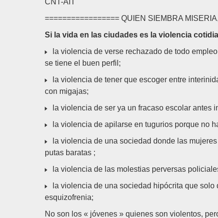
CNT-AIT
================= QUIEN SIEMBRA MISERI
Si la vida en las ciudades es la violencia cotidi
la violencia de verse rechazado de todo empleo
se tiene el buen perfil;
la violencia de tener que escoger entre interin
con migajas;
la violencia de ser ya un fracaso escolar antes 
la violencia de apilarse en tugurios porque no h
la violencia de una sociedad donde las mujeres 
putas baratas ;
la violencia de las molestias perversas policiales
la violencia de una sociedad hipócrita que solo d
esquizofrenia;
No son los « jóvenes » quienes son violentos, pe