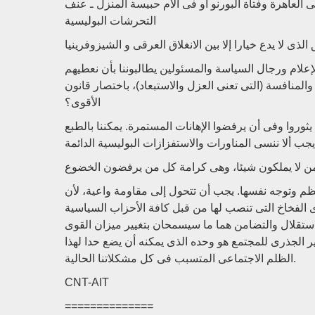
ى العاهرة وفتاة البورنو أو فى الأم حبيسة المنزل ـ عنف
التحرشات البوليسية
لذى لا يدع خيارا إلا بين الانغلاق العرقى و الشيزوفرينيا
لإعلام ورجال السياسة والمسئولين يطالبوننا بأن نعطيهم
منافسة (التى تعنى العزل والاستبعاد)، باختصار قانون
الأقوى؟
 يثوروا وفى أن يرفضوا الإهانات المستمرة. يمكننا بالطبع
نظم وتوجه نفسها. يجب أن تتحول إلى مقاومة واعية، لأن
ادى الفخاخ التى تنصب لها من قبل كافة الأحزاب السياسية
الاستقلال والتضامن هما ما سيسمحان بتغيير ميزان القوى
ر الجذرى للمجتمع هو وحده الذى يمكنه أن يضع حدا لهذا
الظلم الاجتماعى المتسبب فى كل مشكلاتنا الحالية.
CNT-AIT
==============