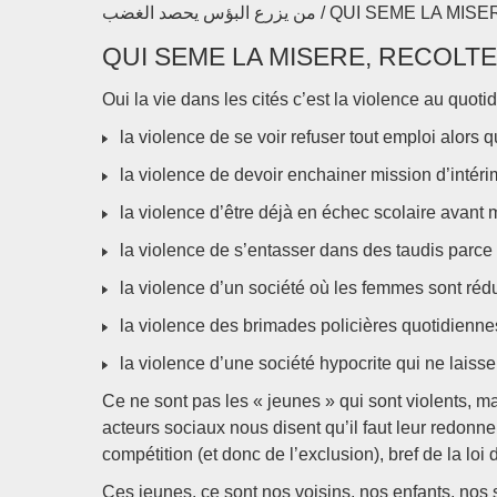
من يزرع البؤس يحصد الغضب / QU
QUI SEME LA MISERE, RECOLT
Oui la vie dans les cités c’est la violence au quotid
la violence de se voir refuser tout emploi alors q
la violence de devoir enchainer mission d’intérim 
la violence d’être déjà en échec scolaire avant
la violence de s’entasser dans des taudis parce 
la violence d’un société où les femmes sont rédui
la violence des brimades policières quotidiennes
la violence d’une société hypocrite qui ne laiss
Ce ne sont pas les « jeunes » qui sont violents, ma
acteurs sociaux nous disent qu’il faut leur redonner
compétition (et donc de l’exclusion), bref de la loi d
Ces jeunes, ce sont nos voisins, nos enfants, nos so