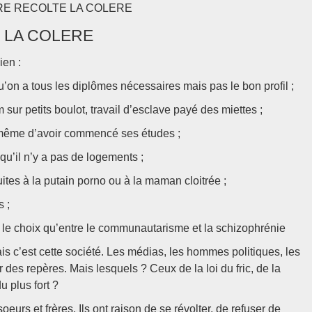
I SEME LA MISERE RECOLTE LA COLERE
E LA COLERE
ien :
u’on a tous les diplômes nécessaires mais pas le bon profil ;
sur petits boulot, travail d’esclave payé des miettes ;
 même d’avoir commencé ses études ;
qu’il n’y a pas de logements ;
tes à la putain porno ou à la maman cloitrée ;
 ;
e le choix qu’entre le communautarisme et la schizophrénie
is c’est cette société. Les médias, les hommes politiques, les
 des repères. Mais lesquels ? Ceux de la loi du fric, de la
u plus fort ?
eurs et frères. Ils ont raison de se révolter, de refuser de