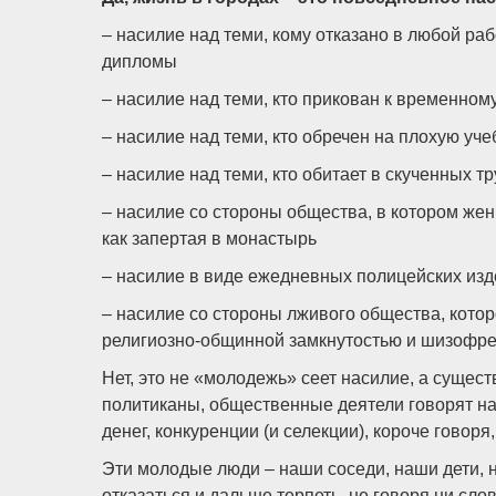
– насилие над теми, кому отказано в любой ра
дипломы
– насилие над теми, кто прикован к временном
– насилие над теми, кто обречен на плохую уче
– насилие над теми, кто обитает в скученных т
– насилие со стороны общества, в котором же
как запертая в монастырь
– насилие в виде ежедневных полицейских изд
– насилие со стороны лживого общества, кото
религиозно-общинной замкнутостью и шизофр
Нет, это не «молодежь» сеет насилие, а суще
политиканы, общественные деятели говорят на
денег, конкуренции (и селекции), короче говоря
Эти молодые люди – наши соседи, наши дети, н
отказаться и дальше терпеть, не говоря ни слов