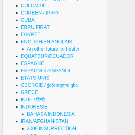
COLOMBIE
COREEN / 한국어
CUBA
EBRU FIRAT
EGYPTE
ENGLISH/EN ANGLAIS
An other future for health
EQUATEUR/ECUADOR
ESPAGNE
ESPAGNOL/ESPAÑOL
ETATS-UNIS
GEORGIE / ქართული ენა
GRECE
INDE / हिन्दी
INDONESIE
BAHASA INDONESIA
IRAN/AFGHANISTAN
2009 INSURRECTION