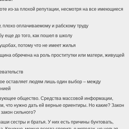
боте из-за плохой репутации, несмотря на все имеющиеся
у, плохо оплачиваемому и рабскому труду
бу еще до того, как пошел в школу
рущобах, потому что не имеет жилья
нщина обречена на роль проститутки или матери, живущей
евательств
рое оставляет людям лишь один выбор – между
енией
ствующее общество. Средства массовой информации,
м, что нужно дать ей верные ориентиры. Но какие? Закон
, закон сильного?
аши сестры и братья. У них есть причины бунтовать,
а. Конечно, можно всегда спорить о методах, но нельзя