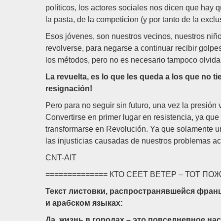
políticos, los actores sociales nos dicen que hay 
la pasta, de la competicion (y por tanto de la exclu
Esos jóvenes, son nuestros vecinos, nuestros ni
revolverse, para negarse a continuar recibir golpe
los métodos, pero no es necesario tampoco olvidar
La revuelta, es lo que les queda a los que no t
resignación!
Pero para no seguir sin futuro, una vez la presión 
Convertirse en primer lugar en resistencia, ya que
transformarse en Revolución. Ya que solamente un
las injusticias causadas de nuestros problemas ac
CNT-AIT
============== КТО СЕЕТ ВЕТЕР – ТОТ П
Текст листовки, распространявшейся францу
и арабском языках:
Да, жизнь в городах – это повседневное на