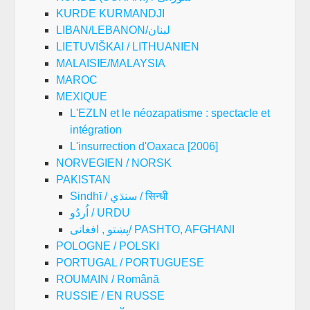
KURDE KURMANDJI
LIBAN/LEBANON/لبنان
LIETUVIŠKAI / LITHUANIEN
MALAISIE/MALAYSIA
MAROC
MEXIQUE
L'EZLN et le néozapatisme : spectacle et
intégration
L'insurrection d'Oaxaca [2006]
NORVEGIEN / NORSK
PAKISTAN
Sindhī / سنڌي / सिन्धी
اُردُو / URDU
پښتو , افغانی/ PASHTO, AFGHANI
POLOGNE / POLSKI
PORTUGAL / PORTUGUESE
ROUMAIN / Română
RUSSIE / EN RUSSE