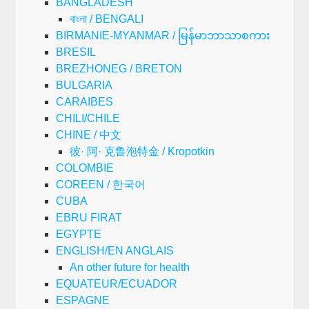
BANGLADESH
বাংলা / BENGALI
BIRMANIE-MYANMAR / မြန်မာဘာသာစကား
BRESIL
BREZHONEG / BRETON
BULGARIA
CARAIBES
CHILI/CHILE
CHINE / 中文
彼· 阿· 克鲁泡特金 / Kropotkin
COLOMBIE
COREEN / 한국어
CUBA
EBRU FIRAT
EGYPTE
ENGLISH/EN ANGLAIS
An other future for health
EQUATEUR/ECUADOR
ESPAGNE