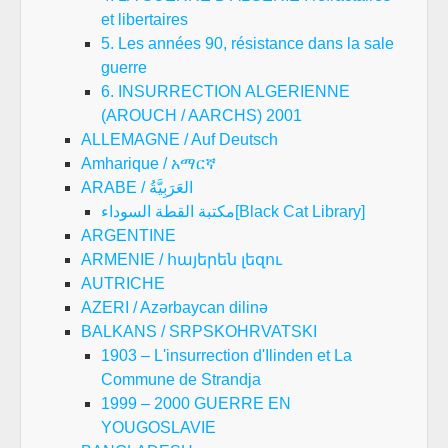
et libertaires
5. Les années 90, résistance dans la sale
guerre
6. INSURRECTION ALGERIENNE
(AROUCH / AARCHS) 2001
ALLEMAGNE / Auf Deutsch
Amharique / አማርኛ
ARABE / العَرَبِيَّةُ
مكتبة القطة السوداء[Black Cat Library]
ARGENTINE
ARMENIE / հայերեն լեզու
AUTRICHE
AZERI / Azərbaycan dilinə
BALKANS / SRPSKOHRVATSKI
1903 – L'insurrection d'Ilinden et La
Commune de Strandja
1999 – 2000 GUERRE EN
YOUGOSLAVIE