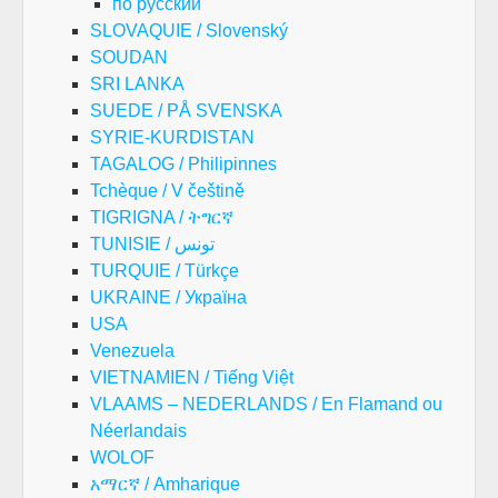
по русский
SLOVAQUIE / Slovenský
SOUDAN
SRI LANKA
SUEDE / PÅ SVENSKA
SYRIE-KURDISTAN
TAGALOG / Philipinnes
Tchèque / V češtině
TIGRIGNA / ትግርኛ
TUNISIE / تونس
TURQUIE / Türkçe
UKRAINE / Україна
USA
Venezuela
VIETNAMIEN / Tiếng Việt
VLAAMS – NEDERLANDS / En Flamand ou
Néerlandais
WOLOF
አማርኛ / Amharique