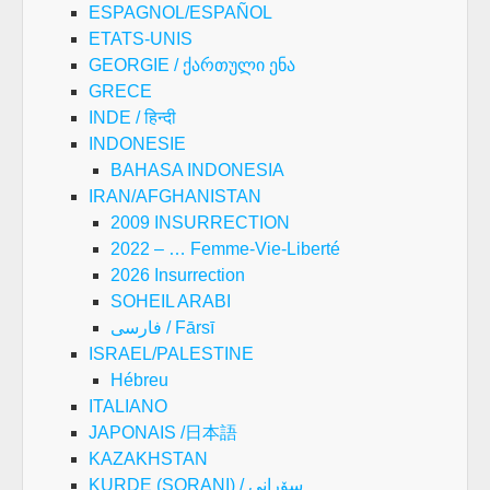
ESPAGNOL/ESPAÑOL
ETATS-UNIS
GEORGIE / ქართული ენა
GRECE
INDE / हिन्दी
INDONESIE
BAHASA INDONESIA
IRAN/AFGHANISTAN
2009 INSURRECTION
2022 – … Femme-Vie-Liberté
2026 Insurrection
SOHEIL ARABI
فارسی / Fārsī
ISRAEL/PALESTINE
Hébreu
ITALIANO
JAPONAIS /日本語
KAZAKHSTAN
KURDE (SORANI) / سۆرانی