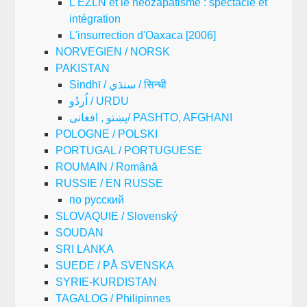
L'EZLN et le néozapatisme : spectacle et
intégration
L'insurrection d'Oaxaca [2006]
NORVEGIEN / NORSK
PAKISTAN
Sindhī / سنڌي / सिन्धी
اُردُو / URDU
پښتو , افغانی/ PASHTO, AFGHANI
POLOGNE / POLSKI
PORTUGAL / PORTUGUESE
ROUMAIN / Română
RUSSIE / EN RUSSE
по русский
SLOVAQUIE / Slovenský
SOUDAN
SRI LANKA
SUEDE / PÅ SVENSKA
SYRIE-KURDISTAN
TAGALOG / Philipinnes