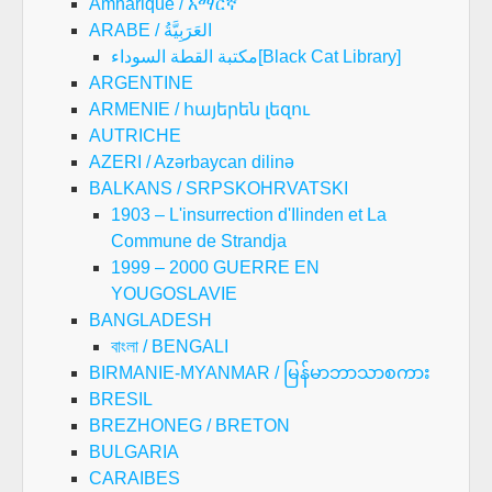
Amharique / አማርኛ
ARABE / العَرَبِيَّةُ
مكتبة القطة السوداء[Black Cat Library]
ARGENTINE
ARMENIE / հայերեն լեզու
AUTRICHE
AZERI / Azərbaycan dilinə
BALKANS / SRPSKOHRVATSKI
1903 – L'insurrection d'Ilinden et La
Commune de Strandja
1999 – 2000 GUERRE EN
YOUGOSLAVIE
BANGLADESH
বাংলা / BENGALI
BIRMANIE-MYANMAR / မြန်မာဘာသာစကား
BRESIL
BREZHONEG / BRETON
BULGARIA
CARAIBES