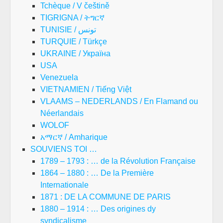
Tchèque / V češtině
TIGRIGNA / ትግርኛ
TUNISIE / تونس
TURQUIE / Türkçe
UKRAINE / Україна
USA
Venezuela
VIETNAMIEN / Tiếng Việt
VLAAMS – NEDERLANDS / En Flamand ou
Néerlandais
WOLOF
አማርኛ / Amharique
SOUVIENS TOI …
1789 – 1793 : … de la Révolution Française
1864 – 1880 : … De la Première
Internationale
1871 : DE LA COMMUNE DE PARIS
1880 – 1914 : … Des origines dy
syndicalisme