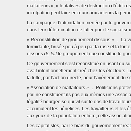
malfaiteurs », « tentatives de des­truction d’édific
inculpation peut faire encourir aux auteurs la pein
La campagne d’intimidation menée par le gouverneme
dans leur détermination de lutter pour le socialisme
« Reconstitution de groupement dissous » … La vol
formidable, brisée peu à peu par la ruse et la force
dissous
de fait
le groupement que constitue le gou
Ce gouvernement s’est reconstitué en usant du subt
avait intentionnellement créé chez les électeurs. Le
la lutte, par l’action directe, pour l’avènement du s
« Association de malfaiteurs » … Politiciens profess
poil ne constituent-ils pas eux-mêmes une associat
légalité bourgeoise qui vit sur le dos de travailleurs
accumulent les bénéfices. Les travailleurs et les é
aux yeux de la population entière, cette associatio
Les capitalistes, par le biais du gouvernement réac