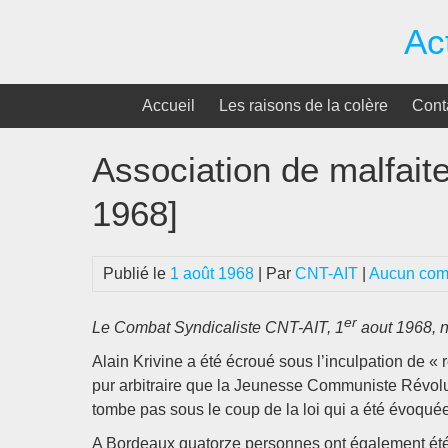
Passer
Ac
au
contenu
Accueil
Les raisons de la colère
Cont
Association de malfait
1968]
Publié le
1 août 1968
| Par
CNT-AIT
|
Aucun com
er
Le Combat Syndicaliste CNT-AIT, 1
aout 1968, 
Alain Krivine a été écroué sous l’inculpation de «
pur arbitraire que la Jeunesse Communiste Révolutio
tombe pas sous le coup de la loi qui a été évoquée
A Bordeaux quatorze personnes ont également été 