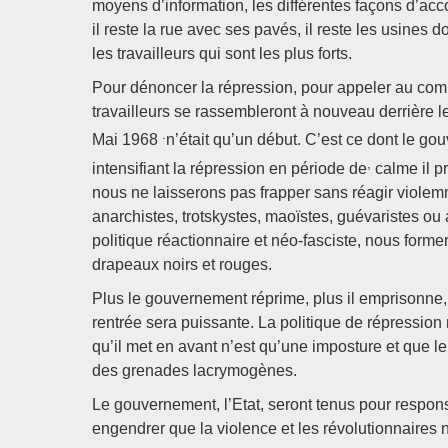
moyens d’information, les différentes façons d’acc
il reste la rue avec ses pavés, il reste les usines 
les travailleurs qui sont les plus forts.
Pour dénoncer la répression, pour appeler au com
travailleurs se rassembleront à nouveau derrière l
.
Mai 1968
n’était qu’un début. C’est ce dont le g
,
intensifiant la répression en période de
calme il p
nous ne laisserons pas frapper sans réagir violem
anarchistes, trotskystes, maoïstes, guévaristes ou
politique réactionnaire et néo-fasciste, nous forme
drapeaux noirs et rouges.
Plus le gouvernement réprime, plus il emprisonne, pl
rentrée sera puissante. La politique de répressio
qu’il met en avant n’est qu’une imposture et que le
des grenades lacrymogènes.
Le gouvernement, l’Etat, seront tenus pour respons
engendrer que la violence et les révolutionnaires 