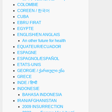
COLOMBIE
COREEN / 한국어
CUBA
EBRU FIRAT
EGYPTE
ENGLISH/EN ANGLAIS
An other future for health
EQUATEUR/ECUADOR
ESPAGNE
ESPAGNOL/ESPAÑOL
ETATS-UNIS
GEORGIE / ქართული ენა
GRECE
INDE / हिन्दी
INDONESIE
BAHASA INDONESIA
IRAN/AFGHANISTAN
2009 INSURRECTION