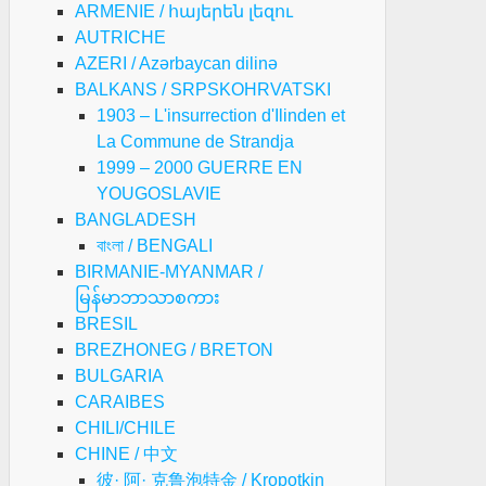
ARMENIE / հայերեն լեզու
AUTRICHE
AZERI / Azərbaycan dilinə
BALKANS / SRPSKOHRVATSKI
1903 – L'insurrection d'Ilinden et
La Commune de Strandja
1999 – 2000 GUERRE EN
YOUGOSLAVIE
BANGLADESH
বাংলা / BENGALI
BIRMANIE-MYANMAR /
မြန်မာဘာသာစကား
BRESIL
BREZHONEG / BRETON
BULGARIA
CARAIBES
CHILI/CHILE
CHINE / 中文
彼· 阿· 克鲁泡特金 / Kropotkin