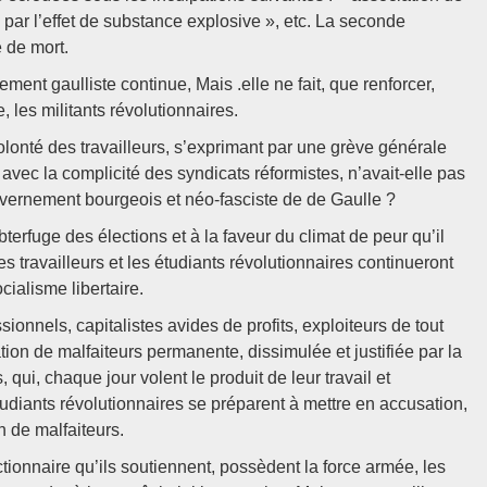
es par l’effet de substance explosive », etc. La seconde
e de mort.
nt gaulliste continue, Mais .elle ne fait, que renforcer,
, les militants révolutionnaires.
onté des travailleurs, s’exprimant par une grève générale
 avec la complicité des syndicats réformistes, n’avait-elle pas
vernement bourgeois et néo-fasciste de de Gaulle ?
erfuge des élections et à la faveur du climat de peur qu’il
s travailleurs et les étudiants révolutionnaires continueront
ocialisme libertaire.
ionnels, capitalistes avides de profits, exploiteurs de tout
ion de malfaiteurs permanente, dissimulée et justifiée par la
, qui, chaque jour volent le produit de leur travail et
tudiants révolutionnaires se préparent à mettre en accusation,
n de malfaiteurs.
tionnaire qu’ils soutiennent, possèdent la force armée, les