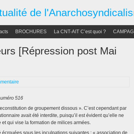
tualité de l'Anarchosyndicali
acts
BROCHURES
La CNT-AIT C’est quoi ?
CAMPAGN
eurs [Répression post Mai
mentaire
numéro 516
 reconstitution de groupement dissous ». C’est cependant par
nnaire avait été interdite, puisqu’il est évident qu’elle ne
 et qui vise la formation de milices armées.
écrouées sous les inculpations suivantes : « association de