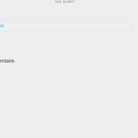
ses suites"
es
ntaire.