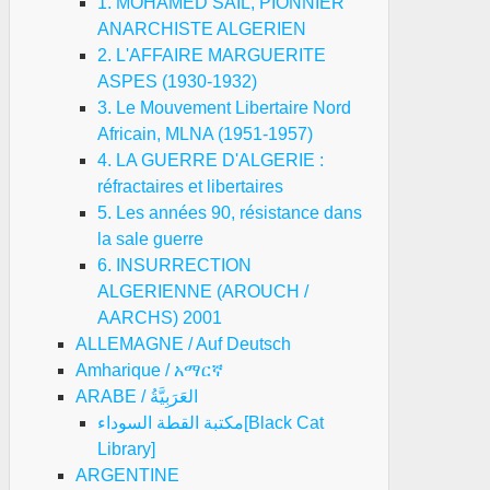
1. MOHAMED SAIL, PIONNIER
ANARCHISTE ALGERIEN
2. L'AFFAIRE MARGUERITE
ASPES (1930-1932)
3. Le Mouvement Libertaire Nord
Africain, MLNA (1951-1957)
4. LA GUERRE D'ALGERIE :
réfractaires et libertaires
5. Les années 90, résistance dans
la sale guerre
6. INSURRECTION
ALGERIENNE (AROUCH /
AARCHS) 2001
ALLEMAGNE / Auf Deutsch
Amharique / አማርኛ
ARABE / العَرَبِيَّةُ
مكتبة القطة السوداء[Black Cat
Library]
ARGENTINE