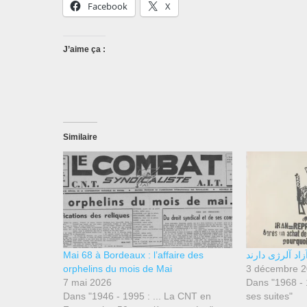
Facebook
X
J’aime ça :
Similaire
Mai 68 à Bordeaux : l’affaire des
آزاد آلرژی دارند
orphelins du mois de Mai
3 décembre 
7 mai 2026
Dans "1968 - 1
Dans "1946 - 1995 : ... La CNT en
ses suites"