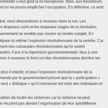
ommoder à leur goût la loi bourgeoise. Mais, aux travailleurs,
dont on ne pourra empêcher l’occupation. En définitive, ce sont
bat, nous descendrons à nouveau dans la rue. Les
es drapeaux noirs et les drapeaux rouges de la révolution.
ouvernement ne semble pas vouloir se rendre compte. En
répare lui-même l’explosion révolutionnaire de la rentrée. Car
ment nos camarades révolutionnaires qu’ils soient
 autres. Face à la répression gouvernementale, face à une
rons à nouveau le front uni des révolutionnaires derrière les
us il interdit, et plus l’explosion révolutionnaire de la
n menée par le gouvernement prouve que la « participation »
 seul « dialogue » qu’il connaisse est celui des matraques et
ables de toutes les violences car la violence ne peut
ne reculent pas devant l’organisation de leur autodéfense.