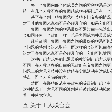
每一个集团内部全体成员之间的紧密联系是这类
镇，有几个人数不多的集团结成联邦要比只有一个
甚至在个别一些集团承担某些专门义务的情况下
对于其他集团来说都不是必须遵守的，如果它们不
集团与集团之间的联系最好不通过由事先选出来
会如同任何一个政府一样，总是力图成为并常常成
经验证明，集团与集团之间的最好的联系可以通
个问题的特别会议来取得，而这样的会议可以由各
议对于各集团来说不是必须遵守的，它们可以赞同
这种组织方式将能比通常的教阶制组织方式更好
不同，在人数众多的自由的无政府主义集团之间更
问题上的意见分歧并没有妨碍在实践活动中达成协
特点，即个人首倡的能力。
然而，在那些服从中央政权的等级制组织当中，
这种情况下，意见不同的派别使得彼此的活动摊痪
着，并使党窒息。
五 关于工人联合会