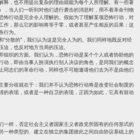
解释，也不用提出复杂的理由就能为每个人所理解。有一些著
），当人们一听到对他们进行袭击的消息时，用不着革命刊物
恐怖行动是完全令人理解的。假如为了理解某项恐怖行动，对
工作，那么它的影响将等于零，或者甚至产生相反的后果；这
杀行为。
“分散的”，我们认为这是完全人为的。我们同样地既反对经
压迫，也反对地方当局的压迫。
组织的方面。我们认为，恐怖行动是某个个人或者协助他的
行动，即由当事人扮演执行别人决议的角色，是同我们的概念
止同志们的革命行动，同样也不可能邀请他们去为不是由他们
要分歧就在于：我们并不认为恐怖行动将是改变社会制度的
情的表现，或者是一种自卫的表现，正因为如此，它具有鼓动
一样，否定社会主义者国家主义者政党所固有的任何形式的
另一种类型的、建立在独立的集团彼此之间自由协议基础上的