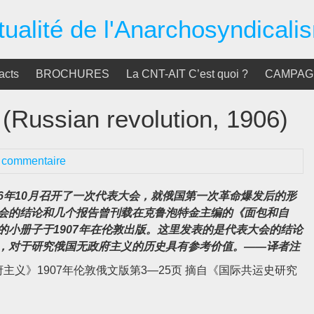
tualité de l'Anarchosyndicali
acts
BROCHURES
La CNT-AIT C’est quoi ?
CAMPAGN
an revolution, 1906)
 commentaire
06年10月召开了一次代表大会，就俄国第一次革命爆发后的形
大会的结论和几个报告曾刊载在克鲁泡特金主编的《面包和自
小册子于1907年在伦敦出版。这里发表的是代表大会的结论
，对于研究俄国无政府主义的历史具有参考价值。——译者注
义》1907年伦敦俄文版第3—25页 摘自《国际共运史研究