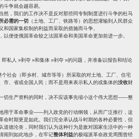
的斗争就会越容易。
然，我们的工作决不是反对那些同专制制度进行斗争的杜马
所必需的一切
（土地、工厂、铁路等）的思想灌输到人民群众
义和国家集权制的利益而采取的措施而斗争。
以便使俄国革命较之法国革命和美国革命更加前进一步。
私人 »剥夺 »和集体 »剥夺 »的问题，并准备以报告和结论
整个社会（即乡村、城市等等）所采取的对土地、工厂、住宅
、市、省或全国人民；而不是用来表示私人的或集体的
没收
财
切生产资料的同时，决不应该事先缩小这个伟大思想——整
用于革命事业——列入政党的行动纲领，从而广泛推行，这
革命时期更是如此。我们完全承认战斗时期的各种必要性，但
队道德沦丧，同时我们认为这种行为是敌对国家生活中的一种
情闹到如此地步，在牢记
整体利益
的极端派革命政党周围曾经