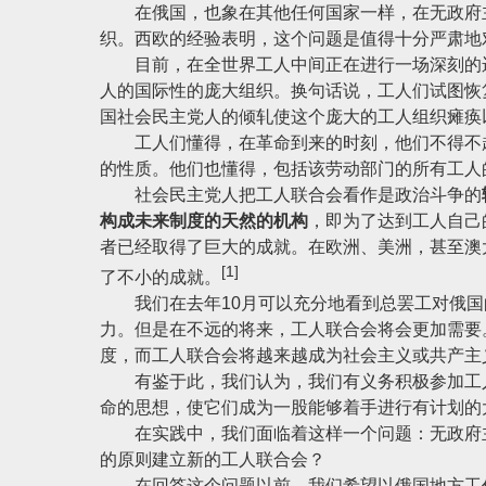
在俄国，也象在其他任何国家一样，在无政府主
织。西欧的经验表明，这个问题是值得十分严肃地
目前，在全世界工人中间正在进行一场深刻的运
人的国际性的庞大组织。换句话说，工人们试图恢
国社会民主党人的倾轧使这个庞大的工人组织瘫痪
工人们懂得，在革命到来的时刻，他们不得不起
的性质。他们也懂得，包括该劳动部门的所有工人
社会民主党人把工人联合会看作是政治斗争的
构成未来制度的天然的机构
，即为了达到工人自己
者已经取得了巨大的成就。在欧洲、美洲，甚至澳
[1]
了不小的成就。
我们在去年10月可以充分地看到总罢工对俄国
力。但是在不远的将来，工人联合会将会更加需要
度，而工人联合会将越来越成为社会主义或共产主
有鉴于此，我们认为，我们有义务积极参加工人
命的思想，使它们成为一股能够着手进行有计划的
在实践中，我们面临着这样一个问题：无政府主
的原则建立新的工人联合会？
在回答这个问题以前，我们希望以俄国地方工作