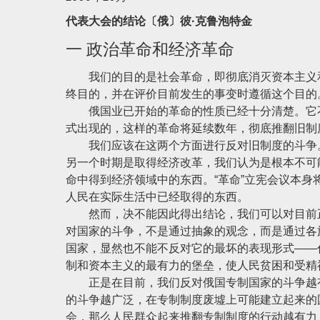
代表大会的结论〔俄〕彼·克鲁泡特金
一 政治革命和经济革命
我们的目的是社会革命，即彻底消灭资本主义和
终目的，并在评价目前发生的事变时遵循这个目的
俄国业已开始的革命的性质已经十分清楚。它不
式出现的，这样的革命将延续数年，彻底推翻旧制
我们应该在这两个方面进行反对旧制度的斗争。
另一个时期是取得经济改革，我们认为是根本不可
命中得到经济领域中的东西。“革命”立宪会议本
人民在实际生活中已经取得的东西。
然而，决不能因此得出结论，我们可以对目前正
对国家的斗争，不是通过抽象的观念，而是通过各
国家，显然也不能不反对它的最坏的表现形式——
制和资本主义的最有力的堡垒，使人民贫困和受精
正是在目前，我们反对俄国专制国家的斗争越有
的斗争越广泛，在专制制度废墟上可能建立起来的
会，那么人民群众起来推翻专制制度的行动越有力