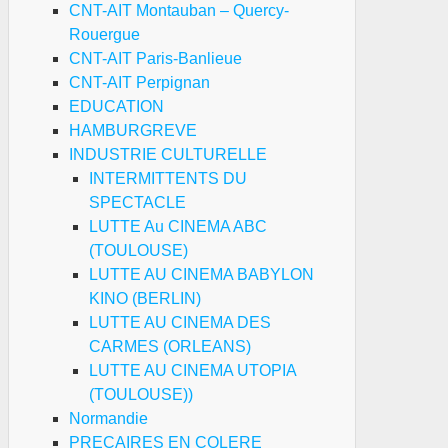
CNT-AIT Montauban – Quercy-
Rouergue
CNT-AIT Paris-Banlieue
CNT-AIT Perpignan
EDUCATION
HAMBURGREVE
INDUSTRIE CULTURELLE
INTERMITTENTS DU
SPECTACLE
LUTTE Au CINEMA ABC
(TOULOUSE)
LUTTE AU CINEMA BABYLON
KINO (BERLIN)
LUTTE AU CINEMA DES
CARMES (ORLEANS)
LUTTE AU CINEMA UTOPIA
(TOULOUSE))
Normandie
PRECAIRES EN COLERE