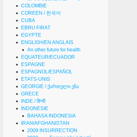
COLOMBIE
COREEN / 한국어
CUBA
EBRU FIRAT
EGYPTE
ENGLISH/EN ANGLAIS
An other future for health
EQUATEUR/ECUADOR
ESPAGNE
ESPAGNOL/ESPAÑOL
ETATS-UNIS
GEORGIE / ქართული ენა
GRECE
INDE / हिन्दी
INDONESIE
BAHASA INDONESIA
IRAN/AFGHANISTAN
2009 INSURRECTION