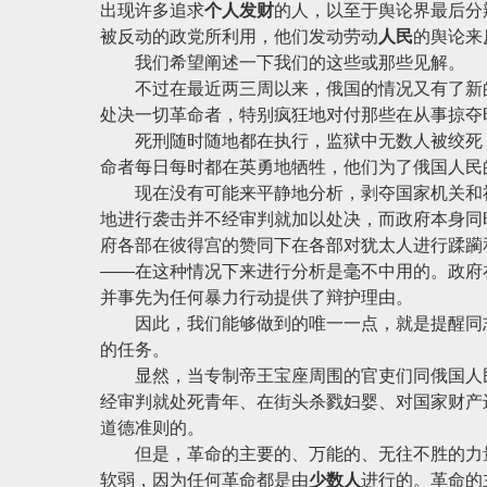
出现许多追求
个人发财
的人，以至于舆论界最后分
被反动的政党所利用，他们发动劳动
人民
的舆论来
我们希望阐述一下我们的这些或那些见解。
不过在最近两三周以来，俄国的情况又有了新的
处决一切革命者，特别疯狂地对付那些在从事掠夺
死刑随时随地都在执行，监狱中无数人被绞死，
命者每日每时都在英勇地牺牲，他们为了俄国人民
现在没有可能来平静地分析，剥夺国家机关和社
地进行袭击并不经审判就加以处决，而政府本身同
府各部在彼得宫的赞同下在各部对犹太人进行蹂躏
——在这种情况下来进行分析是毫不中用的。政府
并事先为任何暴力行动提供了辩护理由。
因此，我们能够做到的唯一一点，就是提醒同志
的任务。
显然，当专制帝王宝座周围的官吏们同俄国人民
经审判就处死青年、在街头杀戮妇婴、对国家财产
道德准则的。
但是，革命的主要的、万能的、无往不胜的力量
软弱，因为任何革命都是由
少数人
进行的。革命的