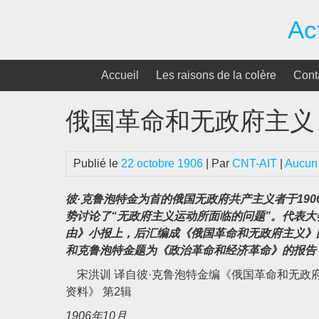
Passer
Ac
au
contenu
Accueil
Les raisons de la colère
Cont
俄国革命和无政府主义 (Russi
Publié le
22 octobre 1906
| Par
CNT-AIT
|
Aucun
彼·克鲁泡特金为首的俄国无政府共产主义者于19
势讨论了“无政府主义运动所面临的问题”。代表
由》小报上，后汇编成《俄国革命和无政府主义》的
和克鲁泡特金题为《政治革命和经济革命》的报告
宋洪训 译自彼·克鲁泡特金编《俄国革命和无政府主
资料》 第2辑
1906年10月