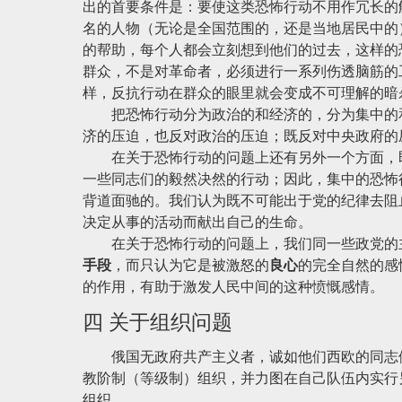
出的首要条件是：要使这类恐怖行动不用作冗长的
名的人物（无论是全国范围的，还是当地居民中的
的帮助，每个人都会立刻想到他们的过去，这样的
群众，不是对革命者，必须进行一系列伤透脑筋的
样，反抗行动在群众的眼里就会变成不可理解的暗
把恐怖行动分为政治的和经济的，分为集中的和
济的压迫，也反对政治的压迫；既反对中央政府的
在关于恐怖行动的问题上还有另外一个方面，即
一些同志们的毅然决然的行动；因此，集中的恐怖
背道面驰的。我们认为既不可能出于党的纪律去阻
决定从事的活动而献出自己的生命。
在关于恐怖行动的问题上，我们同一些政党的主
手段
，而只认为它是被激怒的
良心
的完全自然的感
的作用，有助于激发人民中间的这种愤慨感情。
四 关于组织问题
俄国无政府共产主义者，诚如他们西欧的同志们
教阶制（等级制）组织，并力图在自己队伍内实行
组织。