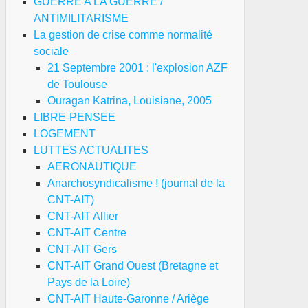
GUERRE A LA GUERRE /
ANTIMILITARISME
La gestion de crise comme normalité
sociale
21 Septembre 2001 : l'explosion AZF
de Toulouse
Ouragan Katrina, Louisiane, 2005
LIBRE-PENSEE
LOGEMENT
LUTTES ACTUALITES
AERONAUTIQUE
Anarchosyndicalisme ! (journal de la
CNT-AIT)
CNT-AIT Allier
CNT-AIT Centre
CNT-AIT Gers
CNT-AIT Grand Ouest (Bretagne et
Pays de la Loire)
CNT-AIT Haute-Garonne / Ariège