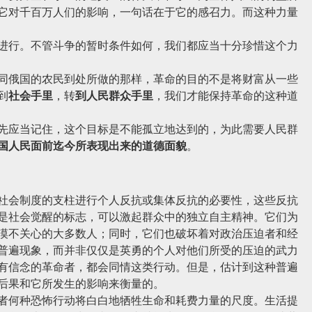
它对千百万人们的影响，一句话在于它的感召力。而这种力量
行。不管斗争的暂时条件如何，我们都应当十分珍惜这个力
俄国的农民到处所做的那样，革命的目的不是将财富从一些
到
社会手里
，转
到人民群众手里
，我们才能保持革命的这种道
应当记住，这个目标是不能孤立地达到的，为此需要人民群
国人民面前迄今所表现出来的道德面貌
。
会制度的支柱进行个人反抗或集体反抗的必要性，这些反抗
是社会觉醒的标志，可以激起群众中的独立自主精神。它们为
漠不关心的大多数人；同时，它们也破坏着对政治压迫者和经
普遍现象，而并非仅仅是英勇的个人对他们所受的压迫的武力
有信念的革命者，都会同情这类行动。但是，估计到这种普遍
后果和它所发生的影响来衡量的。
何种恐怖行动将白白地牺牲生命和耗费力量的尺度。生活提