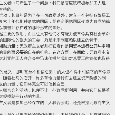
义者中间产生了一个问题：我们是否应该积极参加工人组
对待的。
动，其目的是为了在一切政党以外，建立一个包括各阶层工
复六十年代那种形式的国际，即在企图把国际变成为政党的德
以前曾经存在过的那种形式的国际。
主要的作用，而且也只有他们才有能力使革命具有社会革命
的国际性的强大的工会，乃是未来制度赖以建立的骨干。
辅助力量
；无政府主义者则把它看作是
同资本进行公开斗争和
的目的而
必要的
自在的机构。在这方面，在西欧，无政府主义
大利亚的工人联合会中迅速传播的我们对总罢工的宣传也取得
的意义，那时甚至不相信总罢工的人也不得不相信它的革命威
。随着杜马的召开，许多革命力量转而去建立资产阶级的制
义的力量，它们将完全可以信赖自己。
联合会的活动，以便不让一些政党所利用，并向它们传播革
大规模剥夺行动的力量。
义者是参加已经存在的工人联合会呢，还是根据无政府主义
人员的成果来检验我们的想法。不过我们认为，凡有可能的