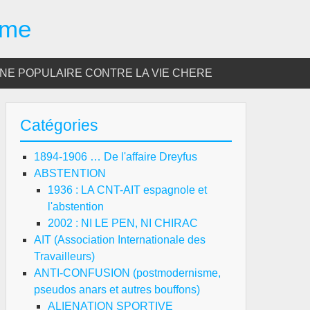
sme
E POPULAIRE CONTRE LA VIE CHERE
Catégories
1894-1906 … De l'affaire Dreyfus
ABSTENTION
1936 : LA CNT-AIT espagnole et
l'abstention
2002 : NI LE PEN, NI CHIRAC
AIT (Association Internationale des
Travailleurs)
ANTI-CONFUSION (postmodernisme,
pseudos anars et autres bouffons)
ALIENATION SPORTIVE