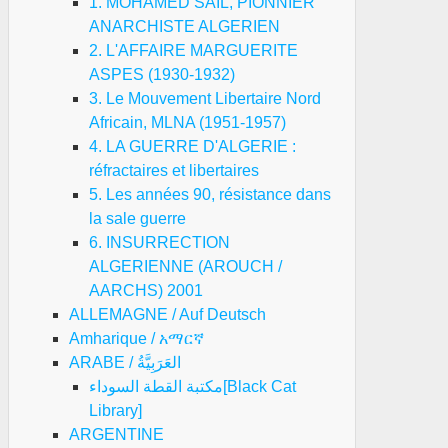
1. MOHAMED SAIL, PIONNIER
ANARCHISTE ALGERIEN
2. L'AFFAIRE MARGUERITE
ASPES (1930-1932)
3. Le Mouvement Libertaire Nord
Africain, MLNA (1951-1957)
4. LA GUERRE D'ALGERIE :
réfractaires et libertaires
5. Les années 90, résistance dans
la sale guerre
6. INSURRECTION
ALGERIENNE (AROUCH /
AARCHS) 2001
ALLEMAGNE / Auf Deutsch
Amharique / አማርኛ
ARABE / العَرَبِيَّةُ
مكتبة القطة السوداء[Black Cat
Library]
ARGENTINE