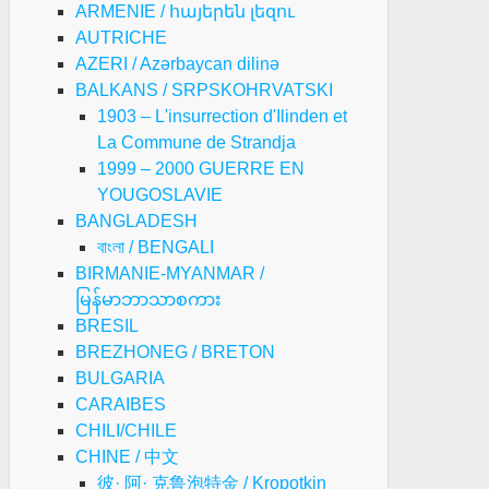
ARMENIE / հայերեն լեզու
AUTRICHE
AZERI / Azərbaycan dilinə
BALKANS / SRPSKOHRVATSKI
1903 – L'insurrection d'Ilinden et
La Commune de Strandja
1999 – 2000 GUERRE EN
YOUGOSLAVIE
BANGLADESH
বাংলা / BENGALI
BIRMANIE-MYANMAR /
မြန်မာဘာသာစကား
BRESIL
BREZHONEG / BRETON
BULGARIA
CARAIBES
CHILI/CHILE
CHINE / 中文
彼· 阿· 克鲁泡特金 / Kropotkin