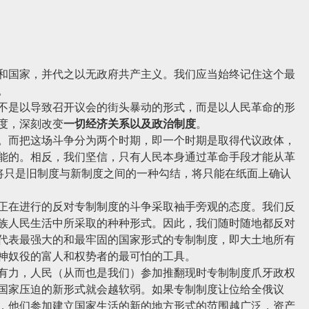
国家，并代之以无政府共产主义。我们应当始终记住这个最
。
是以导致召开议会的街头暴动的形式，而是以人民革命的形
度，深刻改变
一切经济关系以及政治制度
。
而把这场斗争分为两个时期，即一个时期是取得代议政体，
能的。相反，我们坚信，只有人民本身通过革命手段才能从革
身将只是旧制度与新制度之间的一种勾结，将只能在纸面上确认
在进行的反对专制制度的斗争采取袖手旁观的态度。我们反
族人民生活中所采取的种种形式。因此，我们随时随地都反对
代表最强大的和最牢固的国家形式的专制制度，即大土地所有
神奴役的富人和权势者的最可怕的工具。
力，人民（从而也是我们）参加推翻现时专制制度爪牙政权
国家压迫的新形式就会越软弱。如果专制制度让位给全俄议
，他们参加建立国家生活的新的地方形式的范围越广泛，资产