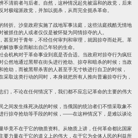
辨不清前者与后者。自然，这种情况起先被温和的政党，后来
反对极端派政党，并加以扼杀，从而完全扼杀革命。
转折。沙皇政府实施了战地军事法庭，这些法庭残酷无情地
时被抓住的人或者仅仅是被怀疑为同情掠夺的人。
甚至对于青年，不经任何审判和审理，就因掠夺而处死。革
的解放事业而献出自己年轻的生命。
会机构对于革命事业到底是否合适。当政府对掠夺行为疯狂
时公然地通过黑帮在街头进行抢劫、掠夺和暗杀的时候；当政
和抢劫，而被黑帮杀害的人甚至手无寸铁进行自卫的时候，
在采取这类行动的同时，本身就把所有人推向普遍掠夺行为，
们，不论在任何情况下，我们都不应忘记革命的主要的伟大
之间发生殊死决战的时候，当俄国的统治者们不惜采取象不
进行掠夺抢劫等手段的时候，——在这种情况下，是难以谈论
毕竟不在于它的物质资料。从物质上讲，任何革命都比国家
主要力量在于它的道义上的伟大，在于它为全体人民的利益所