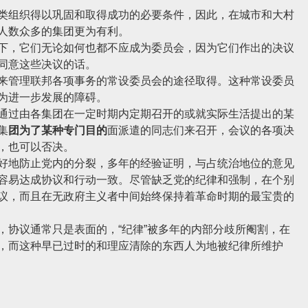
组织得以巩固和取得成功的必要条件，因此，在城市和大村
人数众多的集团更为有利。
，它们无论如何也都不应成为委员会，因为它们作出的决议
同意这些决议的话。
管理联邦各项事务的常设委员会的途径取得。这种常设委员
为进一步发展的障碍。
过由各集团在一定时期内定期召开的或就实际生活提出的某
集
团为了某种专门目的
面派遣的同志们来召开，会议的各项决
，也可以否决。
地防止党内的分裂，多年的经验证明，与占统治地位的意见
容易达成协议和行动一致。尽管缺乏党的纪律和强制，在个别
议，而且在无政府主义者中间始终保持着革命时期的最宝贵的
协议通常只是表面的，“纪律”被多年的内部分歧所阉割，在
，而这种早已过时的和理应清除的东西人为地被纪律所维护