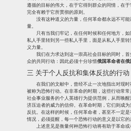
遵循的目标的伟大，在于它得到群众的同情，在于
完全有赖于它所贯彻的原则。
没有这种道义的力量，任何革命都永远不可能进
量。
只有当我们牢记，在任何时候和任何地方，如同
私人手里转到另一些私人手里，面是从私人手里转
义力量。
我们在力求达到这一崇高社会目标的同时，首先
众的共同行动：因此必须十分珍惜
俄国革命者在俄
三 关于个人反抗和集体反抗的行动
在我们的文献中，曾经不止一次地指出对现时社
被称为恐怖行动。在非革命的时期，这些行动常常
社会事业服务的个人英雄行为提供范例，从而唤醒
济压迫者的威力的信仰。在革命时期，它们则成为
反抗。在这样的时候，任何革命者，甚至不一定是
情况，必须提醒，每一个恐怖行动的意义是以它的
上述意见是衡量何种恐怖行动将有助于革命或者