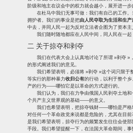
阶级和地主在议会中的权力就会越小，展开进一步
在杜马中我们无事可做：我们有自己的工作。当
拥护者。我们的事业是把
由人民夺取为生活和生产
中去，并同人民一起为反对立法者企图为了资本主
我们随时随地都应在人民中间，同人民在一起，
二 关于掠夺和剥夺
我们在代表大会上认真地讨论了所谓 »剥夺 »，即
的形式阐述我们的意见。
我们希望表明，必须将 »剥夺 »这个词只限于
等实行的那种暴力
收归公有
的行动，以利于整个乡
产的行为——哪怕它是以革命的方式进行的。
我们认为，我们在力争由俄国人民剥夺土地和一
个共产主义世界观的基础——的意义。
我们也希望表明，把掠夺钱财——哪怕是严格地
对任何一个革命政党来说都是危险的，尤其在目前
是我们希望表明，掠夺行为的频繁发生往往会使部
手段。我们希望提醒一下，在法国大革命期间，事