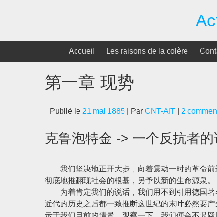
Passer
Ac
au
contenu
Accueil
Les raisons de la colère
Cont
第一章 现势
Publié le
21 mai 1885
| Par
CNT-AIT
|
2 comment
克鲁泡特金 -> 一个反抗者的
我们坚决地正开大步，向着震动一时的革命前进，
彻底地推翻现社会的根基，另予以新的生命源泉。
为着肯定我们的说话，我们用不到引用德国著名
近代的历史之后都一致推断这世纪的末叶必然要产
示于我们目前的情景，观察一下，我们便会不迟疑