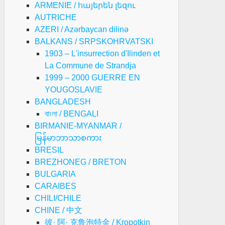
ARMENIE / հայերեն լեզու
AUTRICHE
AZERI / Azərbaycan dilinə
BALKANS / SRPSKOHRVATSKI
1903 – L'insurrection d'Ilinden et
La Commune de Strandja
1999 – 2000 GUERRE EN
YOUGOSLAVIE
BANGLADESH
বাংলা / BENGALI
BIRMANIE-MYANMAR /
မြန်မာဘာသာစကား
BRESIL
BREZHONEG / BRETON
BULGARIA
CARAIBES
CHILI/CHILE
CHINE / 中文
彼· 阿· 克鲁泡特金 / Kropotkin