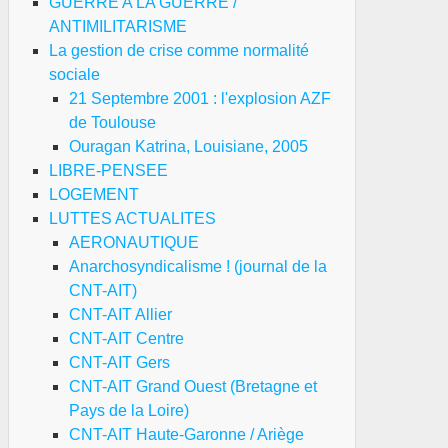
GUERRE A LA GUERRE /
ANTIMILITARISME
La gestion de crise comme normalité
sociale
21 Septembre 2001 : l'explosion AZF
de Toulouse
Ouragan Katrina, Louisiane, 2005
LIBRE-PENSEE
LOGEMENT
LUTTES ACTUALITES
AERONAUTIQUE
Anarchosyndicalisme ! (journal de la
CNT-AIT)
CNT-AIT Allier
CNT-AIT Centre
CNT-AIT Gers
CNT-AIT Grand Ouest (Bretagne et
Pays de la Loire)
CNT-AIT Haute-Garonne / Ariège