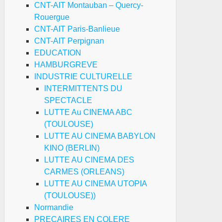
CNT-AIT Montauban – Quercy-
Rouergue
CNT-AIT Paris-Banlieue
CNT-AIT Perpignan
EDUCATION
HAMBURGREVE
INDUSTRIE CULTURELLE
INTERMITTENTS DU
SPECTACLE
LUTTE Au CINEMA ABC
(TOULOUSE)
LUTTE AU CINEMA BABYLON
KINO (BERLIN)
LUTTE AU CINEMA DES
CARMES (ORLEANS)
LUTTE AU CINEMA UTOPIA
(TOULOUSE))
Normandie
PRECAIRES EN COLERE