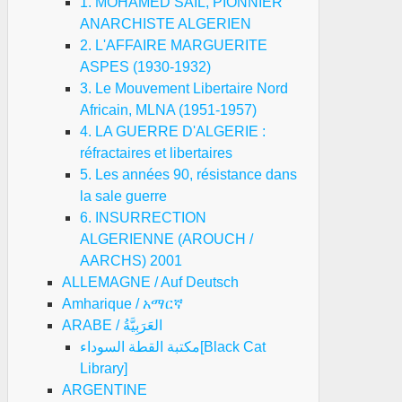
1. MOHAMED SAIL, PIONNIER
ANARCHISTE ALGERIEN
2. L'AFFAIRE MARGUERITE
ASPES (1930-1932)
3. Le Mouvement Libertaire Nord
Africain, MLNA (1951-1957)
4. LA GUERRE D'ALGERIE :
réfractaires et libertaires
5. Les années 90, résistance dans
la sale guerre
6. INSURRECTION
ALGERIENNE (AROUCH /
AARCHS) 2001
ALLEMAGNE / Auf Deutsch
Amharique / አማርኛ
ARABE / العَرَبِيَّةُ
مكتبة القطة السوداء[Black Cat
Library]
ARGENTINE