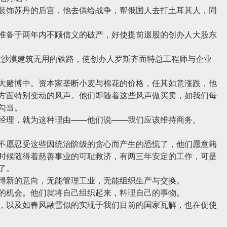
饰苏丹的后宫，他去供给战争，帮俄国人去打土耳其人，同
备于两年内不顾信义的破产，好使提前退股的创办人大股东
哈拉沙漠建筑无用的铁路，使创办人罗斯齐而特总工程师与企业
赌博中。资本家垄断小麦与棉花的价格，任其如意涨跌，他
方面特别变动的风声。他们即随着这些风声做买卖，如我们每
勾当。
理，就为这种理由——他们说——我们应该维持商务。
愿忍受这些因统治阶级的贪心而产生的恐慌了，他们愿意籍
时候随得着慈善事业的可耻救济，有两三年安定的工作，可是
了。
新的意向，无能管理工业，无能组织生产与交换。
机会。他们就将自己组织起来，料理自己的事物。
以及如春风融雪似的实现于我们目前的国家瓦解，也在促使