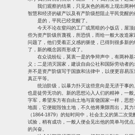
我们观察的结果，只见灰色的画布上现出两种特
智慧和经济的破产以及有产阶级想阻止平民觉醒的
是的，平民已经觉醒了。
今天不论在窒闷的工厂或黑暗的小饭店，屋顶的
些为资产阶级所蔑视，所恐惧，而给一般大改造家
问题了，他们受着正义感的驱使，已得到很多新的
了，新的概念因而形成了。
在众说纷纭，莫衷一是的争辩声中，有两种基本
义；二是消灭国家，建设自由公社和国际劳动者的
并不是资产阶级写于国旗和法律中，以便更容易压
真正平等。
统治阶级，以暴力扑灭这些意向是无济于事的。
也是徒劳无功的。新的思想沁入人们的精神，一般
字军，希望东方有自由土地与富饶国家一样，思想
地面，它便能毁蚀土地，不久他将乘隙而出，其力
（1864-1879）的短时间中，社会主义的第二
试验，稍有成功，一般人便会见出他的简单与优点
的兴奋。