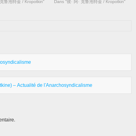
主义的人又有多少，委身
 克鲁泡特金 / Kropotkin"
大事来突然截断历史的线索，将陷于污
Dans "彼· 阿· 克鲁泡特金 / Kropotkin"
的人尤其是少数之少数！
辙中的人类救出，使其走上新道路，探
少数的人，几个薄弱的团
索大“未知”，追求新理想与倾向新生活
的群众中间，你们的面前
不可。换言之，他们已觉到革命的必
人，他们既有很好的组
要，这革命是广大的，不妥协的，它不
，资本与教育做他们的后
但推翻以冷酷垄断投机及作伪为基础的
能抵挡了？你们所要从事
经济制度，不但倾覆以诡计阴谋及欺骗
超过你们的能力太多
少数人统治方法的政治体系，而且动摇
是我们不断地听见反对我
社会的智慧与道德生活，它震撼麻木，
般朋友对我们发表的反对
整顿风气，它把崇高的热情，伟大的兴
syndicalisme
在不妨去看看这种议论是
奋，宽宏的献身等虎虎有生气的灵感吹
我们安那其主义者的团
入弥漫着恶情劣欲，狭隘欺诈的当时环
西，意，德等国家的数千
境。 在这些时代，倨傲的平庸，压
的确是很少数，那是毫无
迫不屈膝于要人脚前的智慧，“适中”的
e) – Actualité de l'Anarchosyndicalisme
代表新思想的团体，起初
狭小道德占着上峰，卑鄙的自私主义盘
就组织说，直到革命的那
踞着一般人的脑筋，———在这些时
仍就还是极少数，也是可
代，革命成为一种需要，社会一切阶级
这是攻击我们的一种论据
的诚实人都祈求革命的飓风，希望它以
机主义者占多数的世界，
燃烧的气流，毁灭侵蚀我们的黑死疫，
随着变成投机主义者吗？
焚净损害我们的恶病菌；扫除压迫我们
ntaire.
年，是保皇党，立宪派构成社
窒息我们，使我们缺乏空气与光明的这
当时的共和党人眼见法国
一切过去的残渣，使未来的整个世界有
向王权的崩溃，是不是应
活泼少壮与诚实的新生气。 发生于