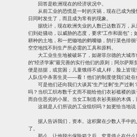
回答是欧洲现在的经济状况中。
从前工业的恐慌是一时的灾祸，现在已成为慢性
日同时发生了，而且成为常有的现象。
据统计，现在欧洲失业的人数已达数百万，从这
们到处骚动，以威胁的态度，要求“工作和面包”；
耕种的土地，和一把锄地的鹤嘴锄，鹄行菜色徘徊
空空地找不到生产所必需的工具和原料。
大工业生生地被破坏了，如谢菲尔德的大城市也
的“经济学家”最完善的实行他们的原则；阿尔萨
便是拮据，或贫困；儿童饿得不成人样，脸上皆现
人队伍中杀害生灵——看！他们的制度使我们处在
可是他们还向我们大谈其“生产过剩”生产过剩
吗？当织工织布数千丈而不能给他们衣衫褴褛的孩
而自住恶劣的小屋。当女工制造衣衫美丽的木偶，
这就是人们所说的工业组织吗？如更恰当地说，
据人告诉我们，资本。这积聚在少数人手中的人
了。
那么，让他脱出保险箱之后，究竟停止在什么