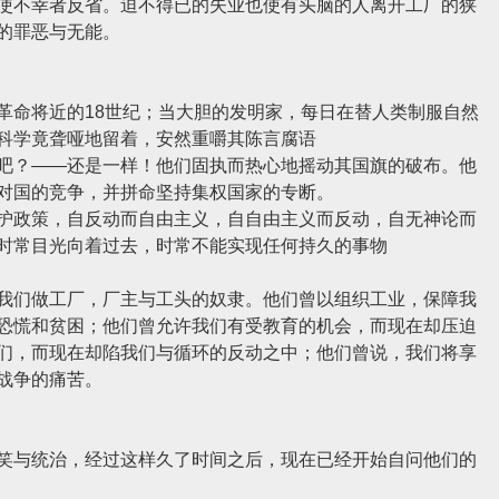
不幸者反省。迫不得已的失业也使有头脑的人离开工厂的狭
的罪恶与无能。
命将近的18世纪；当大胆的发明家，每日在替人类制服自然
科学竟聋哑地留着，安然重嚼其陈言腐语
？——还是一样！他们固执而热心地摇动其国旗的破布。他
对国的竞争，并拼命坚持集权国家的专断。
政策，自反动而自由主义，自自由主义而反动，自无神论而
时常目光向着过去，时常不能实现任何持久的事物
们做工厂，厂主与工头的奴隶。他们曾以组织工业，保障我
恐慌和贫困；他们曾允许我们有受教育的机会，而现在却压迫
们，而现在却陷我们与循环的反动之中；他们曾说，我们将享
战争的痛苦。
与统治，经过这样久了时间之后，现在已经开始自问他们的