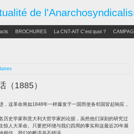
tualité de l'Anarchosyndicali
acts
BROCHURES
La CNT-AIT C’est quoi ?
CAMPAGN
aires
话（1885）
这革命将如1848年一样爆发于一国而使各邻国皆起响应，
历史学家和意大利大哲学家的论据，虽然他们深刻的研究过
生惊人大革命。只要把环绕与我们四周的事实和这最近20年展
地相信，我们的断语并不错误。