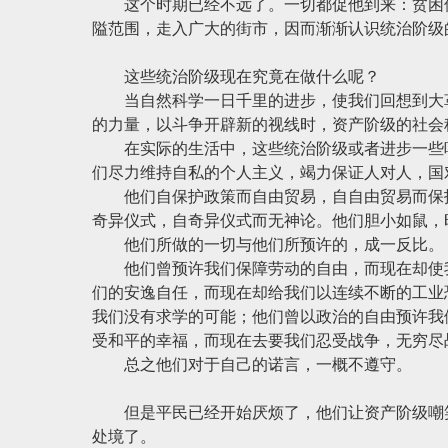
这个时期已经不远了。一切都促他到来：贫困使
隘范围，走入广大的街市，因而渐渐认识统治阶级
这些统治阶级现在究竟在做什么呢？
当自然科学一日千里的进步，使我们回想到大革
的力量，以斗争开辟新的视线时，资产阶级的社会
在实际的生活中，这些统治阶级或者进步一些吧
们尽力维持自私的个人主义，竭力保证人对人，国
他们自保护政策而自由贸易，自自由贸易而保护
奇异仪式，自奇异仪式而无神论。他们胆小如鼠，
他们所做的一切与他们所预许的，成一反比。
他们曾预许我们保障劳动的自由，而现在却使我
们的安逸自任，而现在却给我们以连续不断的工业
我们没有求学的可能；他们曾以政治的自由预许我
受和平的幸福，而现在去要我们忍受战争，无穷尽
总之他们对于自己的诺言，一概不遵守。
但是平民已经开始厌烦了，他们让资产阶级嘲笑
处境了。