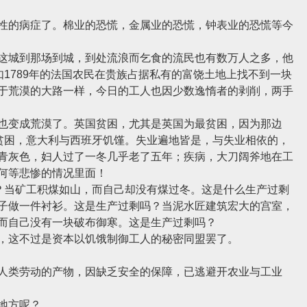
的病症了。棉业的恐慌，金属业的恐慌，钟表业的恐慌等今
城到那场到城，到处流浪而乞食的流民也有数万人之多，他
如1789年的法国农民在贵族占据私有的富饶土地上找不到一块
于荒漠的大路一样，今日的工人也因少数逸惰者的剥削，两手
变成荒漠了。英国贫困，尤其是英国为最贫困，因为那边
斯贫困，意大利与西班牙饥馑。失业遍地皆是，与失业相依的，
青灰色，妇人过了一冬几乎老了五年；疾病，大刀阔斧地在工
何等悲惨的情况里面！
？当矿工积煤如山，而自己却没有煤过冬。这是什么生产过剩
子做一件衬衫。这是生产过剩吗？当泥水匠建筑宏大的宫室，
而自己没有一块破布御寒。这是生产过剩吗？
这不过是资本以饥饿制御工人的秘密同盟罢了。
类劳动的产物，因缺乏安全的保障，已逃避开农业与工业
地方呢？