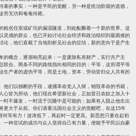
著的事实：一种是平民的觉醒，另一种是统治阶级的道德，
徒劳无功和奄奄待毙。
粗劣住室或矿坑的漏湿隧道，到处酝酿着一个新的世界。这
以灵感的群众，也已开始讨论社会经济和政治组织到最困难的
结论，他们直截了当地剖析见社会的症结，新的意向于是产生
的概念，逐渐响亮起来：一是废除私有财产，实行共产主
总联合。两条不同的路线指向相同的目的：平等，这所谓平等
迫生产者的虚伪平等，而是土地，资本，劳动皆归众人共有的
他们以独断的手段，逮捕革命党人入狱，销毁革命的书籍，
人心皆为所动，他们现在希望新社会，正如昔日农奴之加入十
一时不爆发，一时流于沉睡中是可能的；如果有人阻止他生出
将更大于从前。你们请看法国社会主义的觉醒吧，在这15年
次觉醒何等有力！波涛低下，再起时一定更高。新思想只要在起初
。一种尝试的成功与众人觉得自己有力量，便能予平民以自豪