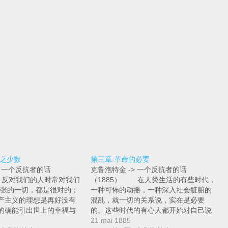
党之少数
第三章 革命的必要
> 一个反抗者的话
克鲁泡特金 -> 一个反抗者的话
 反对我们的人时常对我们
（1885） 在人类生活的有些时代，
主张的一切，都是很对的；
一种可怖的动摇，一种深入社会脏腑的
产主义的理想是再好没有
混乱，就一切的关系说，实在是必要
的确能引出世上的幸福与
的。这些时代的有心人都开始对自己说
意这样的人却多么的少
世事再不能这样下去了；非有不可测的
21 mai 1885