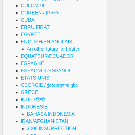
COLOMBIE
COREEN / 한국어
CUBA
EBRU FIRAT
EGYPTE
ENGLISH/EN ANGLAIS
An other future for health
EQUATEUR/ECUADOR
ESPAGNE
ESPAGNOL/ESPAÑOL
ETATS-UNIS
GEORGIE / ქართული ენა
GRECE
INDE / हिन्दी
INDONESIE
BAHASA INDONESIA
IRAN/AFGHANISTAN
2009 INSURRECTION