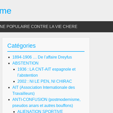
sme
E POPULAIRE CONTRE LA VIE CHERE
Catégories
1894-1906 … De l'affaire Dreyfus
ABSTENTION
1936 : LA CNT-AIT espagnole et
l'abstention
2002 : NI LE PEN, NI CHIRAC
AIT (Association Internationale des
Travailleurs)
ANTI-CONFUSION (postmodernisme,
pseudos anars et autres bouffons)
ALIENATION SPORTIVE