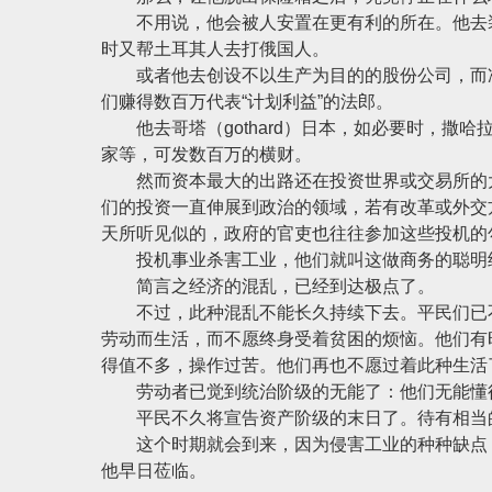
不用说，他会被人安置在更有利的所在。他去装
时又帮土耳其人去打俄国人。
或者他去创设不以生产为目的的股份公司，而准
们赚得数百万代表“计划利益”的法郎。
他去哥塔（gothard）日本，如必要时，撒
家等，可发数百万的横财。
然而资本最大的出路还在投资世界或交易所的大
们的投资一直伸展到政治的领域，若有改革或外交
天所听见似的，政府的官吏也往往参加这些投机的
投机事业杀害工业，他们就叫这做商务的聪明经
简言之经济的混乱，已经到达极点了。
不过，此种混乱不能长久持续下去。平民们已不
劳动而生活，而不愿终身受着贫困的烦恼。他们有
得值不多，操作过苦。他们再也不愿过着此种生活
劳动者已觉到统治阶级的无能了：他们无能懂得
平民不久将宣告资产阶级的末日了。待有相当的
这个时期就会到来，因为侵害工业的种种缺点，
他早日莅临。