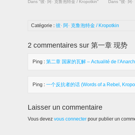
Dans "彼· 阿· 克鲁泡特金 / Kropotkin"
数，懂得这种
Dans "彼· 阿·
从事这种革命
你们不过是最
体散布在冷漠
Catégorie :
彼· 阿· 克鲁泡特金 / Kropotkin
站着可怕的敌
织，又有军队
盾，你们怎样
2 commentaires sur 第一章 现势
的斗争，可惜
了！” 这就
们的人甚或一
Ping :
第二章 国家的瓦解 – Actualité de l'Anarcho
议论。我们现
否确实。 
体，若与法，
万人民比较，
Ping :
一个反抗者的话 (Words of a Rebel, Kropotkin
疑问的。一切
都是极少数。
一天，我们人
能的，但是但
Laisser un commentaire
吗？现在是投
我们也应该跟
Vous devez
vous connecter
pour publier un comme
直到1790
会的多数人，
正迈着大步走