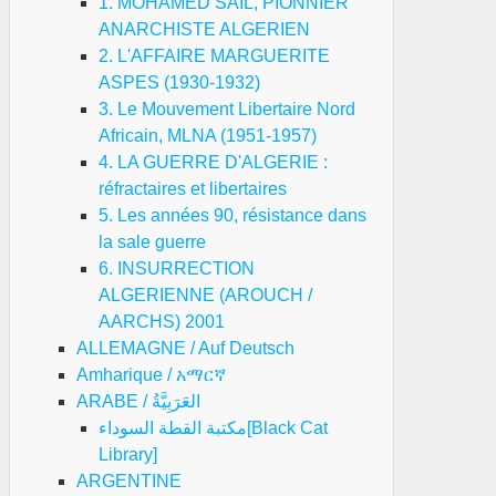
1. MOHAMED SAIL, PIONNIER
ANARCHISTE ALGERIEN
2. L'AFFAIRE MARGUERITE
ASPES (1930-1932)
3. Le Mouvement Libertaire Nord
Africain, MLNA (1951-1957)
4. LA GUERRE D'ALGERIE :
réfractaires et libertaires
5. Les années 90, résistance dans
la sale guerre
6. INSURRECTION
ALGERIENNE (AROUCH /
AARCHS) 2001
ALLEMAGNE / Auf Deutsch
Amharique / አማርኛ
ARABE / العَرَبِيَّةُ
مكتبة القطة السوداء[Black Cat
Library]
ARGENTINE