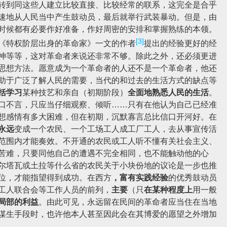
转到同这些人建立比较直接、比较经常的联系，这完全是合乎
速地从人民当中产生鼓动员，最后就举行武装暴动。但是，由
时候都有必要作好准备，作好周密的安排和掌握熟练的本领。
[3]
《特权阶层出身的革命家》一文的作者
提出的经验更好的经
神等等，这对革命者来说还非常不够。除此之外，还必须更进
思想方法。愿意成为一个革命者的人还不是一个革命者，他还
助于广泛了解人民的需要，当代的和过去的生活方式的缺点等
括学习
某种技艺和亲自（初期阶段）
全面地熟悉人民的生活
。
口不言，只应当仔细观察、倾听……只有在他认为自己已经准
想感情有多大困难，但在初期，沉默寡言总比信口开河好。在
永远
变成一个农民、一个工场工人成工厂工人，去从事宣传活
范围内才能奏效。不开通的农民或工人听不懂有关社会主义、
苦难，只要同他自己的遭遇不完全相同，也不能触动他的心
尔塔瓦或土拉等什么省的农民关于小块份地的议论是一步也推
位，才能指望得到成功。在西方
，富有实践经验
的优秀鼓动员
工人联合会等工作人员的前列，
主要
（只
在某种程度上
用一般
局部的利益
。由此可见，永远留在民间的革命者应当住在当地
谋生手段时，也许他本人甚至因此会在其博爱的愿望之外增加