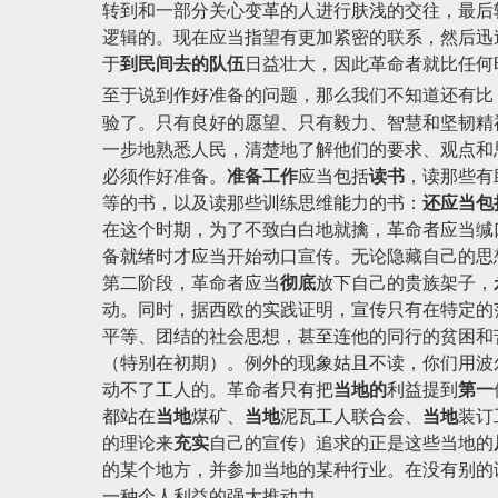
转到和一部分关心变革的人进行肤浅的交往，最后
逻辑的。现在应当指望有更加紧密的联系，然后迅
于
到民间去的队伍
日益壮大，因此革命者就比任何
至于说到作好准备的问题，那么我们不知道还有比
验了。只有良好的愿望、只有毅力、智慧和坚韧精
一步地熟悉人民，清楚地了解他们的要求、观点和
必须作好准备。
准备工作
应当包括
读书
，读那些有
等的书，以及读那些训练思维能力的书：
还应当包
在这个时期，为了不致白白地就擒，革命者应当缄
备就绪时才应当开始动口宣传。无论隐藏自己的思
第二阶段，革命者应当
彻底
放下自己的贵族架子，
动。同时，据西欧的实践证明，宣传只有在特定的
平等、团结的社会思想，甚至连他的同行的贫困和
（特别在初期）。例外的现象姑且不读，你们用波
动不了工人的。革命者只有把
当地的
利益提到
第一
都站在
当地
煤矿、
当地
泥瓦工人联合会、
当地
装订
的理论来
充实
自己的宣传）追求的正是这些当地的
的某个地方，并参加当地的某种行业。在没有别的
一种个人利益的强大推动力。