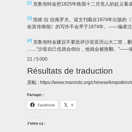
[2]
克鲁泡特金把1825年铁国十二月党人的起义
[3]
指彼·拉·拉南罗夫。该文刊载在1874年出版
命宣传纲领》的写作不会早于1874年。——编者注
[4]
克鲁泡特金建议不要批评沙皇亚历山大二世，删
……“沙皇自己也就会倒台，他就会被推翻。”——
21 / 5 000
Résultats de traduction
原帖 : https://www.marxists.org/chinese/kropotkin/
Partager :
Facebook
X
J’aime ça :