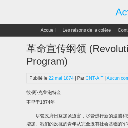
Passer
Ac
au
contenu
Accueil
Les raisons de la colère
Cont
革命宣传纲领 (Revolutio
Program)
Publié le
22 mai 1874
| Par
CNT-AIT
|
Aucun co
彼·阿·克鲁泡特金
不早于1874年
尽管政府日益加紧迫害，尽管进行新的逮捕和
增加。我们的反抗的青年从完全没有社会基础的军事