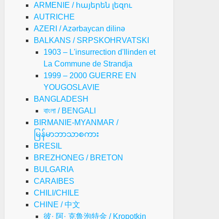
ARMENIE / հայերեն լեզու
AUTRICHE
AZERI / Azərbaycan dilinə
BALKANS / SRPSKOHRVATSKI
1903 – L'insurrection d'Ilinden et
La Commune de Strandja
1999 – 2000 GUERRE EN
YOUGOSLAVIE
BANGLADESH
বাংলা / BENGALI
BIRMANIE-MYANMAR /
မြန်မာဘာသာစကား
BRESIL
BREZHONEG / BRETON
BULGARIA
CARAIBES
CHILI/CHILE
CHINE / 中文
彼· 阿· 克鲁泡特金 / Kropotkin