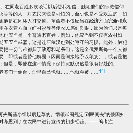
。在同老百姓多次谈话以后使我相信，触犯他们的宗教信仰
灭等等的人，对农民来说是可怕的，至少也是不受欢迎的。如
唬他是在同坏人打交道。革命者不仅应当在
经济
方面
完全
和
永
即在衣着方面（红衬衫等等使农民感到刺眼，因为他们只是每
他也应当是一个普通老百姓，例如，他应当到不仅有农村妇
期五应当戒斋，这是连庄稼汉也到处遵守的习惯。此外，触犯
要把一切苦难都归于
政府
和
老爷
们，这是全俄罗斯每一个人都
要，即或者是替他解围（因而是间接地予以颂扬），或者是把
；但是，即使在这种情况下保持沉默仍然是很有好处的。
[4]
老爷们一倒台，沙皇自己也就……他就会被……”
可夫斯基小组以后起草的。纲领试围规定“到民间去”的俄国知
时考思到了在农民中进行宣传的初步经验。——编者注