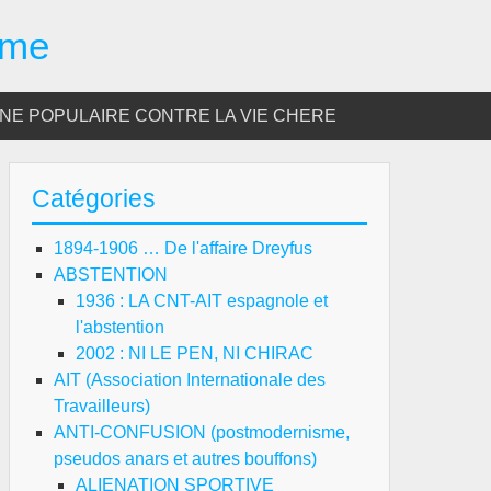
sme
E POPULAIRE CONTRE LA VIE CHERE
Catégories
1894-1906 … De l'affaire Dreyfus
ABSTENTION
1936 : LA CNT-AIT espagnole et
l'abstention
2002 : NI LE PEN, NI CHIRAC
AIT (Association Internationale des
Travailleurs)
ANTI-CONFUSION (postmodernisme,
pseudos anars et autres bouffons)
ALIENATION SPORTIVE