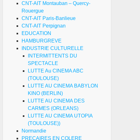
CNT-AIT Montauban – Quercy-
Rouergue
CNT-AIT Paris-Banlieue
CNT-AIT Perpignan
EDUCATION
HAMBURGREVE
INDUSTRIE CULTURELLE
INTERMITTENTS DU
SPECTACLE
LUTTE Au CINEMA ABC
(TOULOUSE)
LUTTE AU CINEMA BABYLON
KINO (BERLIN)
LUTTE AU CINEMA DES
CARMES (ORLEANS)
LUTTE AU CINEMA UTOPIA
(TOULOUSE))
Normandie
PRECAIRES EN COLERE