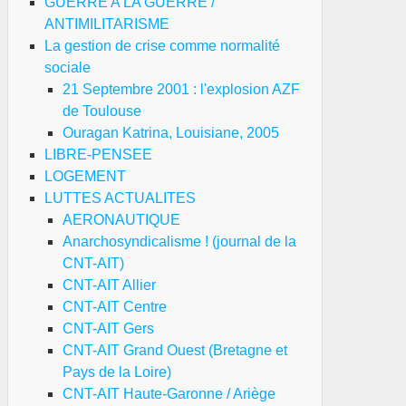
GUERRE A LA GUERRE /
ANTIMILITARISME
La gestion de crise comme normalité
sociale
21 Septembre 2001 : l'explosion AZF
de Toulouse
Ouragan Katrina, Louisiane, 2005
LIBRE-PENSEE
LOGEMENT
LUTTES ACTUALITES
AERONAUTIQUE
Anarchosyndicalisme ! (journal de la
CNT-AIT)
CNT-AIT Allier
CNT-AIT Centre
CNT-AIT Gers
CNT-AIT Grand Ouest (Bretagne et
Pays de la Loire)
CNT-AIT Haute-Garonne / Ariège