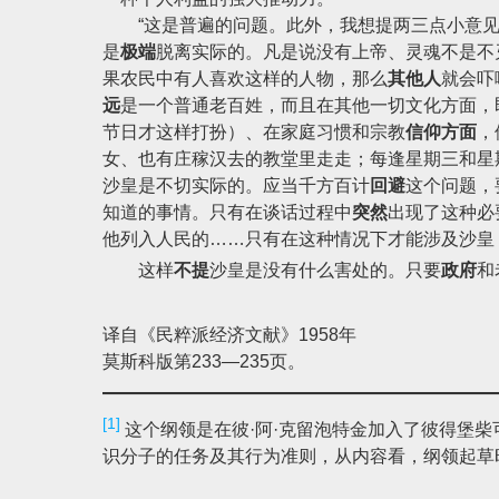
“这是普遍的问题。此外，我想提两三点小意见
是
极端
脱离实际的。凡是说没有上帝、灵魂不是不
果农民中有人喜欢这样的人物，那么
其他人
就会吓
远
是一个普通老百姓，而且在其他一切文化方面，
节日才这样打扮）、在家庭习惯和宗教
信仰方面
，
女、也有庄稼汉去的教堂里走走；每逢星期三和星
沙皇是不切实际的。应当千方百计
回避
这个问题，
知道的事情。只有在谈话过程中
突然
出现了这种必
他列入人民的……只有在这种情况下才能涉及沙皇
这样
不提
沙皇是没有什么害处的。只要
政府
和
译自《民粹派经济文献》1958年
莫斯科版第233—235页。
[1]
这个纲领是在彼·阿·克留泡特金加入了彼得堡柴
识分子的任务及其行为准则，从内容看，纲领起草