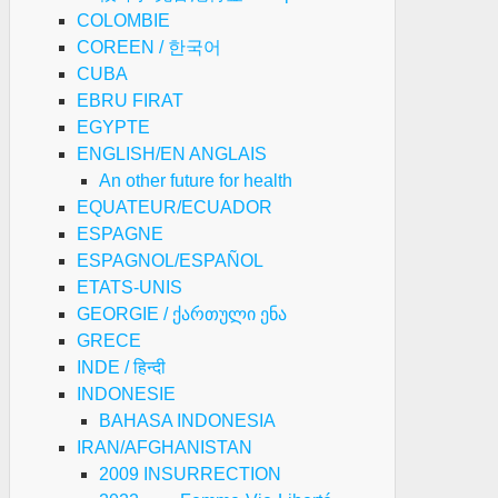
COLOMBIE
COREEN / 한국어
CUBA
EBRU FIRAT
EGYPTE
ENGLISH/EN ANGLAIS
An other future for health
EQUATEUR/ECUADOR
ESPAGNE
ESPAGNOL/ESPAÑOL
ETATS-UNIS
GEORGIE / ქართული ენა
GRECE
INDE / हिन्दी
INDONESIE
BAHASA INDONESIA
IRAN/AFGHANISTAN
2009 INSURRECTION