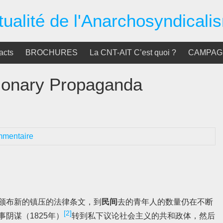
tualité de l'Anarchosyndicali
acts
BROCHURES
La CNT-AIT C’est quoi ?
CAMPAGN
nary Propaganda
mmentaire
颁布新的镇压的法律条文，到
民间
去的青年人的数量仍在不断
[2]
阴谋（1825年）
转到私下议论社会主义的共和政体，然后