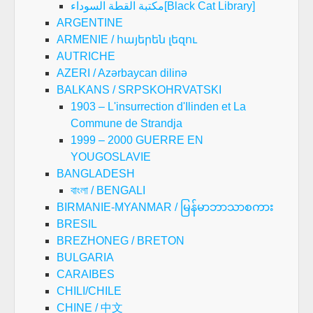
مكتبة القطة السوداء[Black Cat Library]
ARGENTINE
ARMENIE / հայերեն լեզու
AUTRICHE
AZERI / Azərbaycan dilinə
BALKANS / SRPSKOHRVATSKI
1903 – L'insurrection d'Ilinden et La
Commune de Strandja
1999 – 2000 GUERRE EN
YOUGOSLAVIE
BANGLADESH
বাংলা / BENGALI
BIRMANIE-MYANMAR / မြန်မာဘာသာစကား
BRESIL
BREZHONEG / BRETON
BULGARIA
CARAIBES
CHILI/CHILE
CHINE / 中文