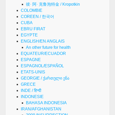
彼· 阿· 克鲁泡特金 / Kropotkin
COLOMBIE
COREEN / 한국어
CUBA
EBRU FIRAT
EGYPTE
ENGLISH/EN ANGLAIS
An other future for health
EQUATEUR/ECUADOR
ESPAGNE
ESPAGNOL/ESPAÑOL
ETATS-UNIS
GEORGIE / ქართული ენა
GRECE
INDE / हिन्दी
INDONESIE
BAHASA INDONESIA
IRAN/AFGHANISTAN