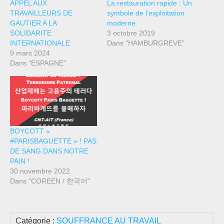
APPEL AUX
La restauration rapide : Un
TRAVAILLEURS DE
symbole de l’exploitation
GAUTIER A LA
moderne
SOLIDARITE
3 octobre 2019
INTERNATIONALE
Dans "HAMBURGREVE"
9 mars 2024
Dans "ESPAGNE"
BOYCOTT «
#PARISBAGUETTE » ! PAS
DE SANG DANS NOTRE
PAIN !
30 novembre 2022
Dans "COREEN / 한국어"
Catégorie :
SOUFFRANCE AU TRAVAIL