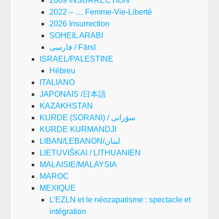
2009 INSURRECTION
2022 – … Femme-Vie-Liberté
2026 Insurrection
SOHEIL ARABI
فارسی / Fārsī
ISRAEL/PALESTINE
Hébreu
ITALIANO
JAPONAIS /日本語
KAZAKHSTAN
KURDE (SORANI) / سۆرانی
KURDE KURMANDJI
LIBAN/LEBANON/لبنان
LIETUVIŠKAI / LITHUANIEN
MALAISIE/MALAYSIA
MAROC
MEXIQUE
L'EZLN et le néozapatisme : spectacle et
intégration