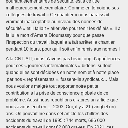
pourtant élémentaires de sécurité, est à ce titre
malheureusement exemplaire. Comme en témoigne ses
collègues de travail « Ce chantier « nous paraissait
vraiment inacceptable au niveau des normes de
sécurité » et il fallait « aller vite pour tenir les délais ». Il a
fallu la mort d’Amara Dioumassy pour que passe
l’inspection du travail, laquelle a fait arrêter le chantier
pendant 10 jours, pour qu’il soit enfin remis aux normes !
A la CNT-AIT, nous n’avons pas beaucoup d’appétences
pour ces « journées internationales » bidons, surtout
quand elles sont décidées en notre nom et à notre place
par nos « représentants », fussent-ils syndicaux… Mais
nous voulons malgré tout apporter notre petite
contribution à la prise de conscience globale de ce
problème. Aussi nous republions ci-après un article que
nous avions écrit en … 2003. Oui, il y a 21 (vingt et un)
ans. On pouvait lire dans cet article les chiffres des
accidents du travail de 1995 : 744 morts, 686 000
accidents du travail dont 62 000 graves. En 2021, ces