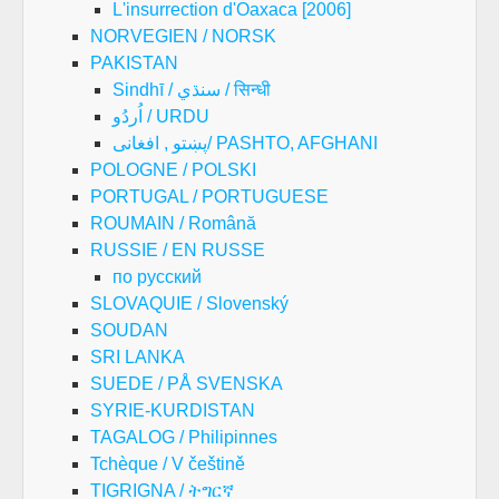
L'insurrection d'Oaxaca [2006]
NORVEGIEN / NORSK
PAKISTAN
Sindhī / سنڌي / सिन्धी
اُردُو / URDU
پښتو , افغانی/ PASHTO, AFGHANI
POLOGNE / POLSKI
PORTUGAL / PORTUGUESE
ROUMAIN / Română
RUSSIE / EN RUSSE
по русский
SLOVAQUIE / Slovenský
SOUDAN
SRI LANKA
SUEDE / PÅ SVENSKA
SYRIE-KURDISTAN
TAGALOG / Philipinnes
Tchèque / V češtině
TIGRIGNA / ትግርኛ