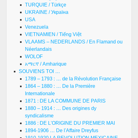
TURQUIE / Türkçe
UKRAINE / Україна
USA
Venezuela
VIETNAMIEN / Tiếng Việt
VLAAMS – NEDERLANDS / En Flamand ou
Néerlandais
WOLOF
አማርኛ / Amharique
SOUVIENS TOI …
1789 – 1793 : … de la Révolution Française
1864 – 1880 : … De la Première
Internationale
1871 : DE LA COMMUNE DE PARIS
1880 – 1914 : … Des origines dy
syndicalisme
1886 : DE L'ORIGINE DU PREMIER MAI
1894-1906 … De l'Affaire Dreyfus
1910-1920 LA REVOLUTION MEXICAINE