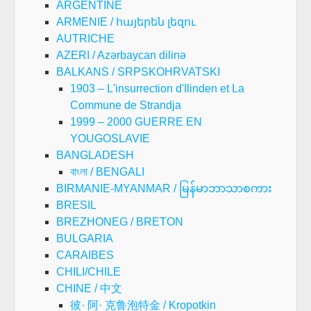
ARGENTINE
ARMENIE / հայերեն լեզու
AUTRICHE
AZERI / Azərbaycan dilinə
BALKANS / SRPSKOHRVATSKI
1903 – L'insurrection d'Ilinden et La
Commune de Strandja
1999 – 2000 GUERRE EN
YOUGOSLAVIE
BANGLADESH
বাংলা / BENGALI
BIRMANIE-MYANMAR / မြန်မာဘာသာစကား
BRESIL
BREZHONEG / BRETON
BULGARIA
CARAIBES
CHILI/CHILE
CHINE / 中文
彼· 阿· 克鲁泡特金 / Kropotkin