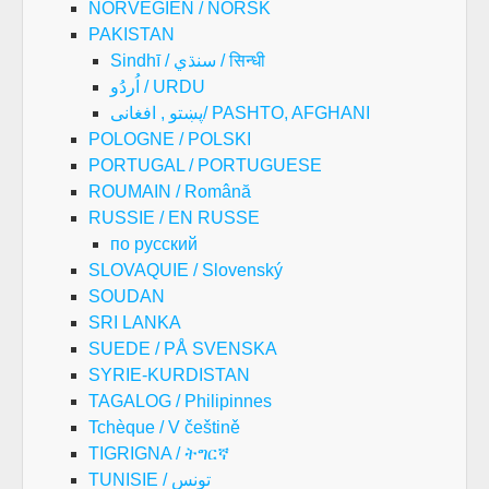
NORVEGIEN / NORSK
PAKISTAN
Sindhī / سنڌي / सिन्धी
اُردُو / URDU
پښتو , افغانی/ PASHTO, AFGHANI
POLOGNE / POLSKI
PORTUGAL / PORTUGUESE
ROUMAIN / Română
RUSSIE / EN RUSSE
по русский
SLOVAQUIE / Slovenský
SOUDAN
SRI LANKA
SUEDE / PÅ SVENSKA
SYRIE-KURDISTAN
TAGALOG / Philipinnes
Tchèque / V češtině
TIGRIGNA / ትግርኛ
TUNISIE / تونس