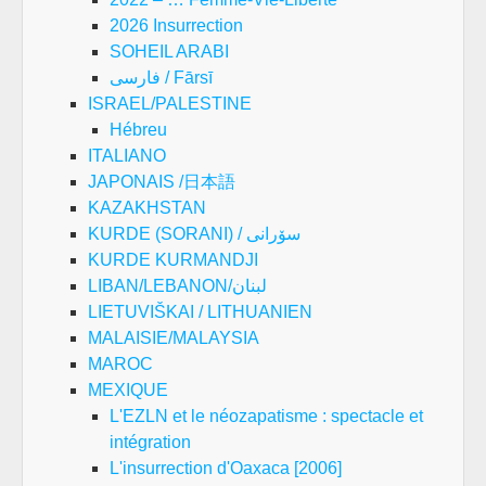
2026 Insurrection
SOHEIL ARABI
فارسی / Fārsī
ISRAEL/PALESTINE
Hébreu
ITALIANO
JAPONAIS /日本語
KAZAKHSTAN
KURDE (SORANI) / سۆرانی
KURDE KURMANDJI
LIBAN/LEBANON/لبنان
LIETUVIŠKAI / LITHUANIEN
MALAISIE/MALAYSIA
MAROC
MEXIQUE
L'EZLN et le néozapatisme : spectacle et
intégration
L'insurrection d'Oaxaca [2006]