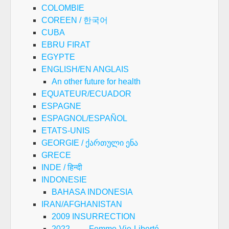
COLOMBIE
COREEN / 한국어
CUBA
EBRU FIRAT
EGYPTE
ENGLISH/EN ANGLAIS
An other future for health
EQUATEUR/ECUADOR
ESPAGNE
ESPAGNOL/ESPAÑOL
ETATS-UNIS
GEORGIE / ქართული ენა
GRECE
INDE / हिन्दी
INDONESIE
BAHASA INDONESIA
IRAN/AFGHANISTAN
2009 INSURRECTION
2022 – … Femme-Vie-Liberté