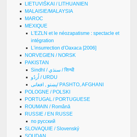
LIETUVIŠKAI / LITHUANIEN
MALAISIE/MALAYSIA
MAROC
MEXIQUE
L'EZLN et le néozapatisme : spectacle et
intégration
L'insurrection d'Oaxaca [2006]
NORVEGIEN / NORSK
PAKISTAN
Sindhī / سنڌي / सिन्धी
اُردُو / URDU
پښتو , افغانی/ PASHTO, AFGHANI
POLOGNE / POLSKI
PORTUGAL / PORTUGUESE
ROUMAIN / Română
RUSSIE / EN RUSSE
по русский
SLOVAQUIE / Slovenský
SOUDAN