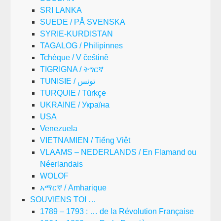
SRI LANKA
SUEDE / PÅ SVENSKA
SYRIE-KURDISTAN
TAGALOG / Philipinnes
Tchèque / V češtině
TIGRIGNA / ትግርኛ
TUNISIE / تونس
TURQUIE / Türkçe
UKRAINE / Україна
USA
Venezuela
VIETNAMIEN / Tiếng Việt
VLAAMS – NEDERLANDS / En Flamand ou
Néerlandais
WOLOF
አማርኛ / Amharique
SOUVIENS TOI …
1789 – 1793 : … de la Révolution Française