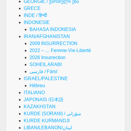
GEORGIE / ქართული ენა
GRECE
INDE / हिन्दी
INDONESIE
BAHASA INDONESIA
IRAN/AFGHANISTAN
2009 INSURRECTION
2022 – … Femme-Vie-Liberté
2026 Insurrection
SOHEIL ARABI
فارسی / Fārsī
ISRAEL/PALESTINE
Hébreu
ITALIANO
JAPONAIS /日本語
KAZAKHSTAN
KURDE (SORANI) / سۆرانی
KURDE KURMANDJI
LIBAN/LEBANON/لبنان