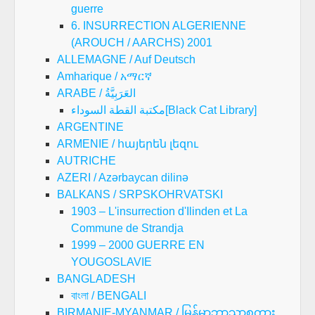
guerre
6. INSURRECTION ALGERIENNE
(AROUCH / AARCHS) 2001
ALLEMAGNE / Auf Deutsch
Amharique / አማርኛ
ARABE / العَرَبِيَّةُ
مكتبة القطة السوداء[Black Cat Library]
ARGENTINE
ARMENIE / հայերեն լեզու
AUTRICHE
AZERI / Azərbaycan dilinə
BALKANS / SRPSKOHRVATSKI
1903 – L'insurrection d'Ilinden et La
Commune de Strandja
1999 – 2000 GUERRE EN
YOUGOSLAVIE
BANGLADESH
বাংলা / BENGALI
BIRMANIE-MYANMAR / မြန်မာဘာသာစကား