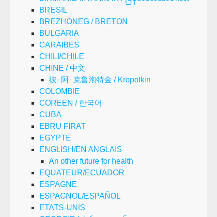
BRESIL
BREZHONEG / BRETON
BULGARIA
CARAIBES
CHILI/CHILE
CHINE / 中文
彼· 阿· 克鲁泡特金 / Kropotkin
COLOMBIE
COREEN / 한국어
CUBA
EBRU FIRAT
EGYPTE
ENGLISH/EN ANGLAIS
An other future for health
EQUATEUR/ECUADOR
ESPAGNE
ESPAGNOL/ESPAÑOL
ETATS-UNIS