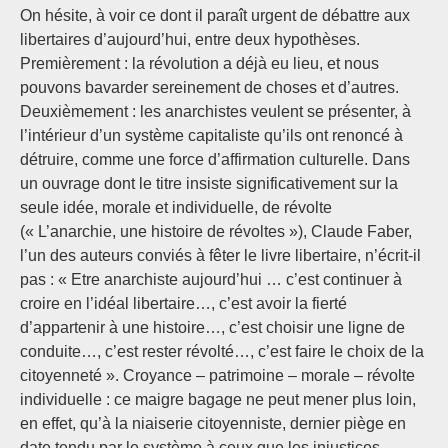
On hésite, à voir ce dont il paraît urgent de débattre aux
libertaires d’aujourd’hui, entre deux hypothèses.
Premièrement : la révolution a déjà eu lieu, et nous
pouvons bavarder sereinement de choses et d’autres.
Deuxièmement : les anarchistes veulent se présenter, à
l’intérieur d’un système capitaliste qu’ils ont renoncé à
détruire, comme une force d’affirmation culturelle. Dans
un ouvrage dont le titre insiste significativement sur la
seule idée, morale et individuelle, de révolte
(« L’anarchie, une histoire de révoltes »), Claude Faber,
l’un des auteurs conviés à fêter le livre libertaire, n’écrit-il
pas : « Etre anarchiste aujourd’hui … c’est continuer à
croire en l’idéal libertaire…, c’est avoir la fierté
d’appartenir à une histoire…, c’est choisir une ligne de
conduite…, c’est rester révolté…, c’est faire le choix de la
citoyenneté ». Croyance – patrimoine – morale – révolte
individuelle : ce maigre bagage ne peut mener plus loin,
en effet, qu’à la niaiserie citoyenniste, dernier piège en
date tendu par le système à ceux que les injustices