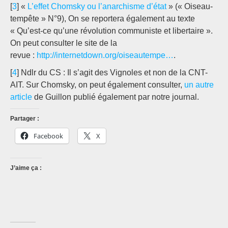
[
3
] «
L’effet Chomsky ou l’anarchisme d’état
» (« Oiseau-
tempête » N°9), On se reportera également au texte
« Qu’est-ce qu’une révolution communiste et libertaire ».
On peut consulter le site de la
revue :
http://internetdown.org/oiseautempe…
.
[
4
] Ndlr du CS : Il s’agit des Vignoles et non de la CNT-
AIT. Sur Chomsky, on peut également consulter,
un autre
article
de Guillon publié également par notre journal.
Partager :
Facebook
X
J’aime ça :