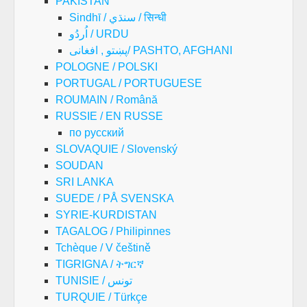
PAKISTAN
Sindhī / سنڌي / सिन्धी
اُردُو / URDU
پښتو , افغانی/ PASHTO, AFGHANI
POLOGNE / POLSKI
PORTUGAL / PORTUGUESE
ROUMAIN / Română
RUSSIE / EN RUSSE
по русский
SLOVAQUIE / Slovenský
SOUDAN
SRI LANKA
SUEDE / PÅ SVENSKA
SYRIE-KURDISTAN
TAGALOG / Philipinnes
Tchèque / V češtině
TIGRIGNA / ትግርኛ
TUNISIE / تونس
TURQUIE / Türkçe