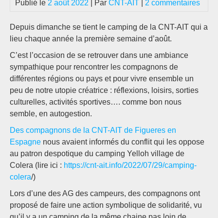
Publié le
2 août 2022
| Par
CNT-AIT
|
2 commentaires
Depuis dimanche se tient le camping de la CNT-AIT qui a
lieu chaque année la première semaine d’août.
C’est l’occasion de se retrouver dans une ambiance
sympathique pour rencontrer les compagnons de
différentes régions ou pays et pour vivre ensemble un
peu de notre utopie créatrice : réflexions, loisirs, sorties
culturelles, activités sportives…. comme bon nous
semble, en autogestion.
Des compagnons de la CNT-AIT de Figueres en
Espagne
nous avaient informés du conflit qui les oppose
au patron despotique du camping Yelloh village de
Colera (lire ici :
https://cnt-ait.info/2022/07/29/camping-
colera
/)
Lors d’une des AG des campeurs, des compagnons ont
proposé de faire une action symbolique de solidarité, vu
qu’il y a un camping de la même chaine pas loin de