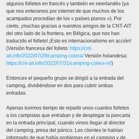
algunos folletos en francés y también en neerlandés (ya
que nos enteramos por internet de que muchos de los
acampados procedían de los « países planos »). Por
cierto, ¡muchas gracias a nuestros amigos de la CNT-AIT
del otro lado de la frontera, en Bélgica, que nos han
traducido el folleto! ¡Esto es internacionalismo en acción!
(Versión francesa del folleto:
https://cnt-
ait.info/2022/07/29/camping-colera/
Versión holandesa:
https://cnt-ait.info/2022/07/31/camping-colera-nl/
)
Entonces el pequeño grupo se dirigió a la entrada del
camping, dividiéndose en dos para cubrir ambas
entradas.
Apenas tuvimos tiempo de repartir unos cuantos folletos
a los campistas que entraban y de desplegar la pancarta
en la entrada principal, cuando vimos llegar al director
del camping, presa del pánico. Los clientes le habían
informado de que había problemas en el camping y de