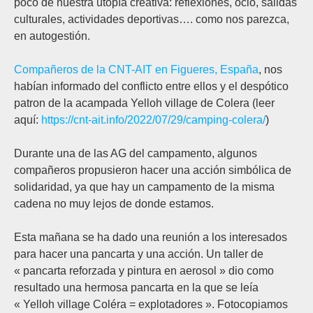
poco de nuestra utopía creativa: reflexiones, ocio, salidas
culturales, actividades deportivas…. como nos parezca,
en autogestión.
Compañeros de la CNT-AIT en Figueres, España
, nos
habían informado del conflicto entre ellos y el despótico
patron de la acampada Yelloh village de Colera (leer
aquí:
https://cnt-ait.info/2022/07/29/camping-colera/
)
Durante una de las AG del campamento, algunos
compañeros propusieron hacer una acción simbólica de
solidaridad, ya que hay un campamento de la misma
cadena no muy lejos de donde estamos.
Esta mañana se ha dado una reunión a los interesados
para hacer una pancarta y una acción. Un taller de
« pancarta reforzada y pintura en aerosol » dio como
resultado una hermosa pancarta en la que se leía
« Yelloh village Coléra = explotadores ». Fotocopiamos