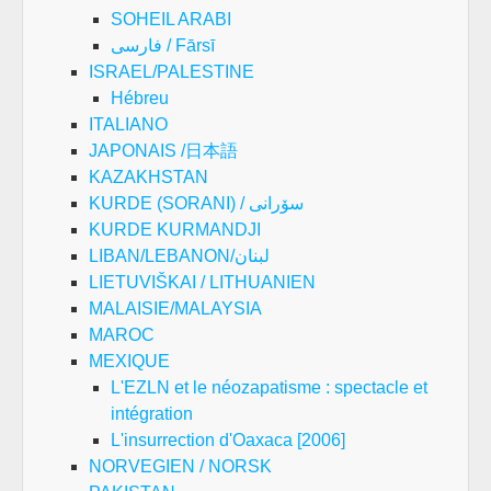
SOHEIL ARABI
فارسی / Fārsī
ISRAEL/PALESTINE
Hébreu
ITALIANO
JAPONAIS /日本語
KAZAKHSTAN
KURDE (SORANI) / سۆرانی
KURDE KURMANDJI
LIBAN/LEBANON/لبنان
LIETUVIŠKAI / LITHUANIEN
MALAISIE/MALAYSIA
MAROC
MEXIQUE
L'EZLN et le néozapatisme : spectacle et
intégration
L'insurrection d'Oaxaca [2006]
NORVEGIEN / NORSK