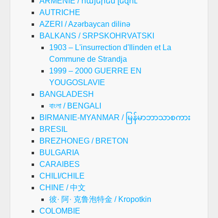
ARMENIE / հայերեն լեզու
AUTRICHE
AZERI / Azərbaycan dilinə
BALKANS / SRPSKOHRVATSKI
1903 – L'insurrection d'Ilinden et La
Commune de Strandja
1999 – 2000 GUERRE EN
YOUGOSLAVIE
BANGLADESH
বাংলা / BENGALI
BIRMANIE-MYANMAR / မြန်မာဘာသာစကား
BRESIL
BREZHONEG / BRETON
BULGARIA
CARAIBES
CHILI/CHILE
CHINE / 中文
彼· 阿· 克鲁泡特金 / Kropotkin
COLOMBIE