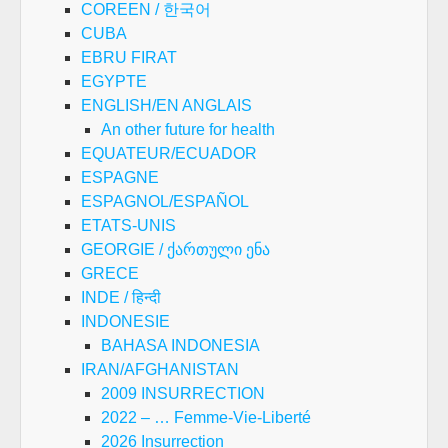
COREEN / 한국어
CUBA
EBRU FIRAT
EGYPTE
ENGLISH/EN ANGLAIS
An other future for health
EQUATEUR/ECUADOR
ESPAGNE
ESPAGNOL/ESPAÑOL
ETATS-UNIS
GEORGIE / ქართული ენა
GRECE
INDE / हिन्दी
INDONESIE
BAHASA INDONESIA
IRAN/AFGHANISTAN
2009 INSURRECTION
2022 – … Femme-Vie-Liberté
2026 Insurrection