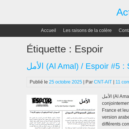
Passer
Ac
au
contenu
Accueil
Les raisons de la colère
Cont
Étiquette :
Espoir
الأمل (Al Amal) / Espoir 
Publié le
25 octobre 2025
| Par
CNT-AIT
|
11 co
الأمل (Al Amal) / Espoir est un bimestriel bilingue (arabe / français) édité
conjointemen
France et leu
version arabe
différents con