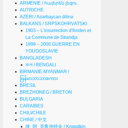
ARMENIE / հայերեն լեզու
AUTRICHE
AZERI / Azərbaycan dilinə
BALKANS / SRPSKOHRVATSKI
1903 – L'insurrection d'Ilinden et
La Commune de Strandja
1999 – 2000 GUERRE EN
YOUGOSLAVIE
BANGLADESH
বাংলা / BENGALI
BIRMANIE-MYANMAR /
မြန်မာဘာသာစကား
BRESIL
BREZHONEG / BRETON
BULGARIA
CARAIBES
CHILI/CHILE
CHINE / 中文
彼· 阿· 克鲁泡特金 / Kropotkin