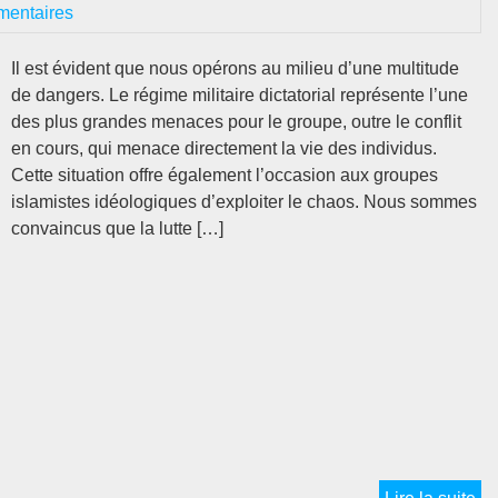
mentaires
ou
la
Il est évident que nous opérons au milieu d’une multitude
cri
de dangers. Le régime militaire dictatorial représente l’une
po
des plus grandes menaces pour le groupe, outre le conflit
Kh
en cours, qui menace directement la vie des individus.
?
Cette situation offre également l’occasion aux groupes
Un
islamistes idéologiques d’exploiter le chaos. Nous sommes
gu
convaincus que la lutte […]
po
le
dé
en
min
Ét
L’a