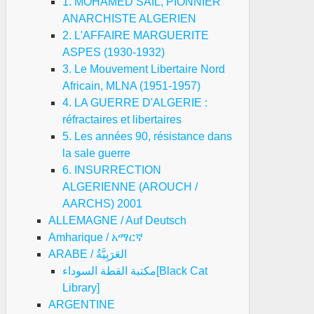
1. MOHAMED SAIL, PIONNIER
ANARCHISTE ALGERIEN
2. L'AFFAIRE MARGUERITE
ASPES (1930-1932)
3. Le Mouvement Libertaire Nord
Africain, MLNA (1951-1957)
4. LA GUERRE D'ALGERIE :
réfractaires et libertaires
5. Les années 90, résistance dans
la sale guerre
6. INSURRECTION
ALGERIENNE (AROUCH /
AARCHS) 2001
ALLEMAGNE / Auf Deutsch
Amharique / አማርኛ
ARABE / العَرَبِيَّةُ
مكتبة القطة السوداء[Black Cat
Library]
ARGENTINE