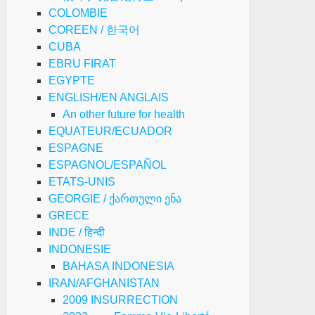
COLOMBIE
COREEN / 한국어
CUBA
EBRU FIRAT
EGYPTE
ENGLISH/EN ANGLAIS
An other future for health
EQUATEUR/ECUADOR
ESPAGNE
ESPAGNOL/ESPAÑOL
ETATS-UNIS
GEORGIE / ქართული ენა
GRECE
INDE / हिन्दी
INDONESIE
BAHASA INDONESIA
IRAN/AFGHANISTAN
2009 INSURRECTION