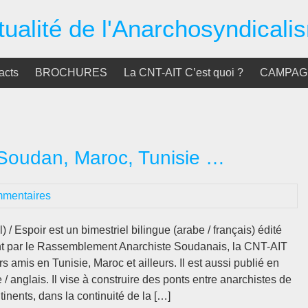
tualité de l'Anarchosyndicali
acts
BROCHURES
La CNT-AIT C’est quoi ?
CAMPAGN
#5 : Soudan, Maroc, Tunisie …
mmentaires
t par le Rassemblement Anarchiste Soudanais, la CNT-AIT
rs amis en Tunisie, Maroc et ailleurs. Il est aussi publié en
 / anglais. Il vise à construire des ponts entre anarchistes de
tinents, dans la continuité de la […]