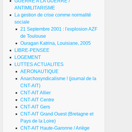
GUERRE A LA GUERRE /
roc,
ANTIMILITARISME
nisie
La gestion de crise comme normalité
sociale
21 Septembre 2001 : l'explosion AZF
de Toulouse
Ouragan Katrina, Louisiane, 2005
LIBRE-PENSEE
LOGEMENT
LUTTES ACTUALITES
AERONAUTIQUE
Anarchosyndicalisme ! (journal de la
CNT-AIT)
CNT-AIT Allier
udan
CNT-AIT Centre
CNT-AIT Gers
CNT-AIT Grand Ouest (Bretagne et
se
Pays de la Loire)
CNT-AIT Haute-Garonne / Ariège
artoum