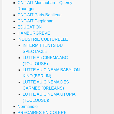
CNT-AIT Montauban – Quercy-
Rouergue
CNT-AIT Paris-Banlieue
se
CNT-AIT Perpignan
ur
EDUCATION
artoum
HAMBURGREVE
INDUSTRIE CULTURELLE
e
INTERMITTENTS DU
erre
SPECTACLE
ur
LUTTE Au CINEMA ABC
(TOULOUSE)
mantèlement
LUTTE AU CINEMA BABYLON
KINO (BERLIN)
i-
LUTTE AU CINEMA DES
ats
CARMES (ORLEANS)
LUTTE AU CINEMA UTOPIA
(TOULOUSE))
Normandie
PRECAIRES EN COLERE
venir