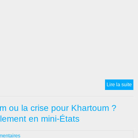
أمل
Lire la suite
(Al
Am
m ou la crise pour Khartoum ?
/
Es
lement en mini-États
#5
:
mentaires
So