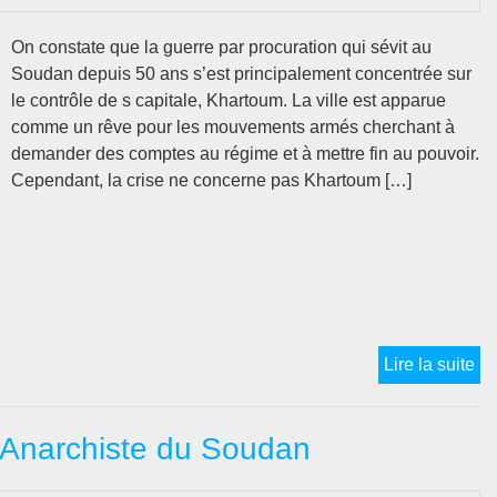
Ma
Tu
On constate que la guerre par procuration qui sévit au
…
Soudan depuis 50 ans s’est principalement concentrée sur
le contrôle de s capitale, Khartoum. La ville est apparue
comme un rêve pour les mouvements armés cherchant à
demander des comptes au régime et à mettre fin au pouvoir.
Cependant, la crise ne concerne pas Khartoum […]
So
Lire la suite
:
La
 Anarchiste du Soudan
cri
à
Kh