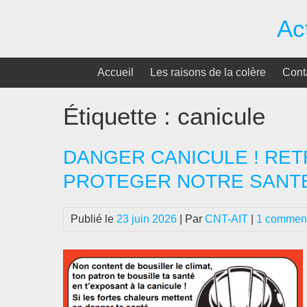
Passer
Ac
au
contenu
Accueil
Les raisons de la colère
Cont
Étiquette :
canicule
DANGER CANICULE ! RET
PROTEGER NOTRE SANTE ! 
Publié le
23 juin 2026
| Par
CNT-AIT
|
1 comment