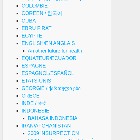
COLOMBIE
COREEN / 한국어
CUBA
EBRU FIRAT
EGYPTE
ENGLISH/EN ANGLAIS
An other future for health
EQUATEUR/ECUADOR
ESPAGNE
ESPAGNOL/ESPAÑOL
ETATS-UNIS
GEORGIE / ქართული ენა
GRECE
INDE / हिन्दी
INDONESIE
BAHASA INDONESIA
IRAN/AFGHANISTAN
2009 INSURRECTION