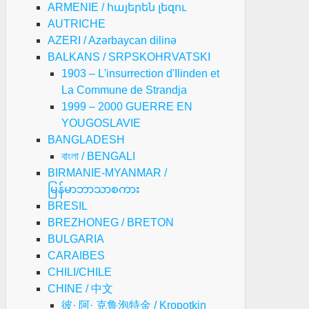
ARMENIE / հայերեն լեզու
AUTRICHE
AZERI / Azərbaycan dilinə
BALKANS / SRPSKOHRVATSKI
1903 – L'insurrection d'Ilinden et
La Commune de Strandja
1999 – 2000 GUERRE EN
YOUGOSLAVIE
BANGLADESH
বাংলা / BENGALI
BIRMANIE-MYANMAR /
မြန်မာဘာသာစကား
BRESIL
BREZHONEG / BRETON
BULGARIA
CARAIBES
CHILI/CHILE
CHINE / 中文
彼· 阿· 克鲁泡特金 / Kropotkin