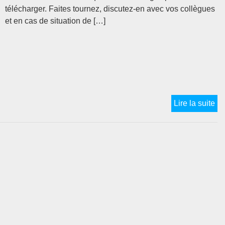
télécharger. Faites tournez, discutez-en avec vos collègues
et en cas de situation de […]
D
Lire la suite
CA
!
RE
D
TR
P
P
N
S
!