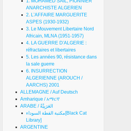
1. MOHAMED SAIL, PIONNIER
ANARCHISTE ALGERIEN
2. L'AFFAIRE MARGUERITE
ASPES (1930-1932)
3. Le Mouvement Libertaire Nord
Africain, MLNA (1951-1957)
4. LA GUERRE D'ALGERIE :
réfractaires et libertaires
5. Les années 90, résistance dans
la sale guerre
6. INSURRECTION
ALGERIENNE (AROUCH /
AARCHS) 2001
ALLEMAGNE / Auf Deutsch
Amharique / አማርኛ
ARABE / العَرَبِيَّةُ
مكتبة القطة السوداء[Black Cat
Library]
ARGENTINE