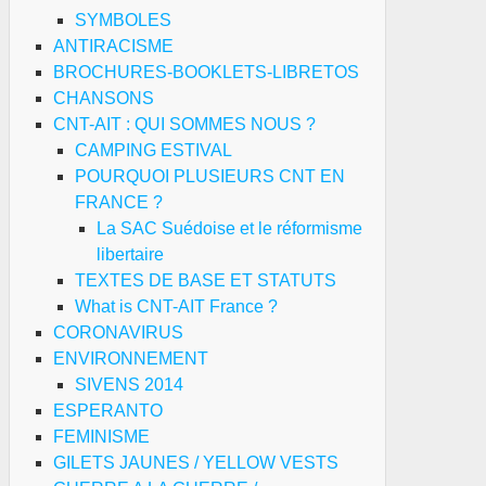
SYMBOLES
ANTIRACISME
BROCHURES-BOOKLETS-LIBRETOS
CHANSONS
CNT-AIT : QUI SOMMES NOUS ?
CAMPING ESTIVAL
POURQUOI PLUSIEURS CNT EN
FRANCE ?
ANGER
La SAC Suédoise et le réformisme
NICULE
libertaire
TEXTES DE BASE ET STATUTS
TRAIT
What is CNT-AIT France ?
U
CORONAVIRUS
AVAIL
ENVIRONNEMENT
OUR
SIVENS 2014
ROTEGER
ESPERANTO
OTRE
FEMINISME
ANTE
GILETS JAUNES / YELLOW VESTS