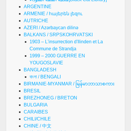
ARGENTINE
ARMENIE / հայերեն լեզու
AUTRICHE
AZERI / Azərbaycan dilinə
BALKANS / SRPSKOHRVATSKI
1903 – L'insurrection d'Ilinden et La
Commune de Strandja
1999 – 2000 GUERRE EN
YOUGOSLAVIE
BANGLADESH
বাংলা / BENGALI
BIRMANIE-MYANMAR / မြန်မာဘာသာစကား
BRESIL
BREZHONEG / BRETON
BULGARIA
CARAIBES
CHILI/CHILE
CHINE / 中文