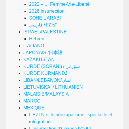
2022 – … Femme-Vie-Liberté
2026 Insurrection
SOHEIL ARABI
فارسی / Fārsī
ISRAEL/PALESTINE
Hébreu
ITALIANO
JAPONAIS /日本語
KAZAKHSTAN
KURDE (SORANI) / سۆرانی
KURDE KURMANDJI
LIBAN/LEBANON/لبنان
LIETUVIŠKAI / LITHUANIEN
MALAISIE/MALAYSIA
MAROC
MEXIQUE
L'EZLN et le néozapatisme : spectacle et
intégration
L'insurrection d'Oaxaca [2006]