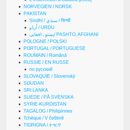
NORVEGIEN / NORSK
PAKISTAN
Sindhī / سنڌي / सिन्धी
اُردُو / URDU
پښتو , افغانی/ PASHTO, AFGHANI
POLOGNE / POLSKI
PORTUGAL / PORTUGUESE
ROUMAIN / Română
RUSSIE / EN RUSSE
по русский
SLOVAQUIE / Slovenský
SOUDAN
SRI LANKA
SUEDE / PÅ SVENSKA
SYRIE-KURDISTAN
TAGALOG / Philipinnes
Tchèque / V češtině
TIGRIGNA / ትግርኛ