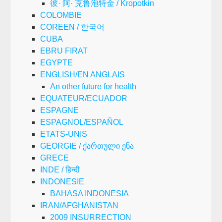
彼· 阿· 克鲁泡特金 / Kropotkin
COLOMBIE
COREEN / 한국어
CUBA
EBRU FIRAT
EGYPTE
ENGLISH/EN ANGLAIS
An other future for health
EQUATEUR/ECUADOR
ESPAGNE
ESPAGNOL/ESPAÑOL
ETATS-UNIS
GEORGIE / ქართული ენა
GRECE
INDE / हिन्दी
INDONESIE
BAHASA INDONESIA
IRAN/AFGHANISTAN
2009 INSURRECTION