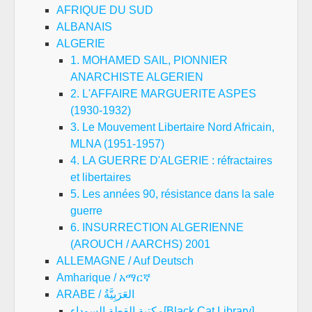
AFRIQUE DU SUD
ALBANAIS
ALGERIE
1. MOHAMED SAIL, PIONNIER
ANARCHISTE ALGERIEN
2. L'AFFAIRE MARGUERITE ASPES
(1930-1932)
3. Le Mouvement Libertaire Nord Africain,
MLNA (1951-1957)
4. LA GUERRE D'ALGERIE : réfractaires
et libertaires
5. Les années 90, résistance dans la sale
guerre
6. INSURRECTION ALGERIENNE
(AROUCH / AARCHS) 2001
ALLEMAGNE / Auf Deutsch
Amharique / አማርኛ
ARABE / العَرَبِيَّةُ
مكتبة القطة السوداء[Black Cat Library]