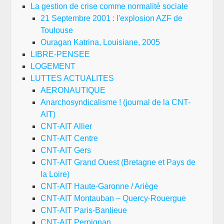
La gestion de crise comme normalité sociale
21 Septembre 2001 : l'explosion AZF de
Toulouse
Ouragan Katrina, Louisiane, 2005
LIBRE-PENSEE
LOGEMENT
LUTTES ACTUALITES
AERONAUTIQUE
Anarchosyndicalisme ! (journal de la CNT-
AIT)
CNT-AIT Allier
CNT-AIT Centre
CNT-AIT Gers
CNT-AIT Grand Ouest (Bretagne et Pays de
la Loire)
CNT-AIT Haute-Garonne / Ariège
CNT-AIT Montauban – Quercy-Rouergue
CNT-AIT Paris-Banlieue
CNT-AIT Perpignan