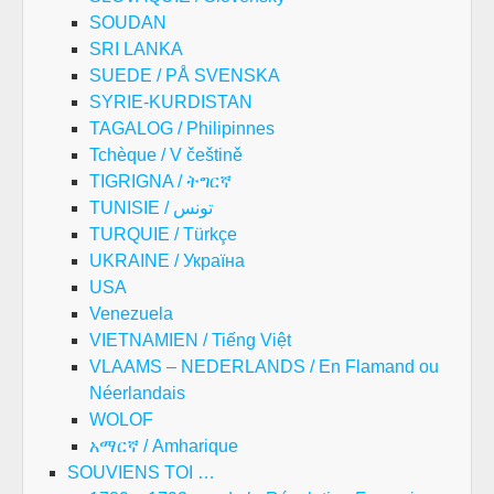
SOUDAN
SRI LANKA
SUEDE / PÅ SVENSKA
SYRIE-KURDISTAN
TAGALOG / Philipinnes
Tchèque / V češtině
TIGRIGNA / ትግርኛ
TUNISIE / تونس
TURQUIE / Türkçe
UKRAINE / Україна
USA
Venezuela
VIETNAMIEN / Tiếng Việt
VLAAMS – NEDERLANDS / En Flamand ou
Néerlandais
WOLOF
አማርኛ / Amharique
SOUVIENS TOI …