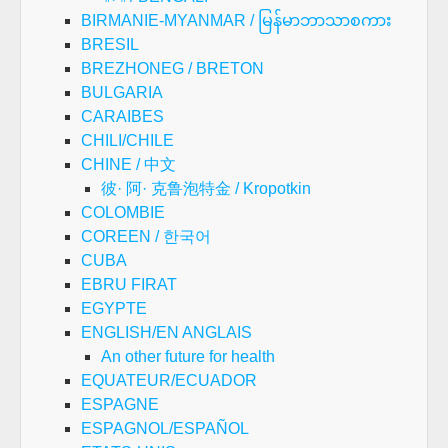
BIRMANIE-MYANMAR / မြန်မာဘာသာစကား
BRESIL
BREZHONEG / BRETON
BULGARIA
CARAIBES
CHILI/CHILE
CHINE / 中文
彼· 阿· 克鲁泡特金 / Kropotkin
COLOMBIE
COREEN / 한국어
CUBA
EBRU FIRAT
EGYPTE
ENGLISH/EN ANGLAIS
An other future for health
EQUATEUR/ECUADOR
ESPAGNE
ESPAGNOL/ESPAÑOL