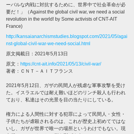
ーバルな内戦に対抗するために、世界中で社会革命が必
要だ！」（Against the global civil war, we need a social
revolution in the world! by Some activists of CNT-AIT
France)
http://kansaianarchismstudies.blogspot.com/2021/05/agai
nst-global-civil-war-we-need-social.html
原文掲載日：2021年5月13日
原文：
https://cnt-ait.info/2021/05/13/civil-war/
著者：ＣＮＴ－ＡＩＴフランス
2021年5月12日、ガザの民間人が残虐な軍事攻撃を受け
た。イスラエルでは耐え難いほどのリンチ殺人も行われ
ており、私達はその光景を目の当たりにしている。
権力による人間性に対する犯罪によって民間人・女性・
子供たちが虐殺されるのは、これが歴史上初めてではな
いし、ガザが世界で唯一の場所というわけでもない。現