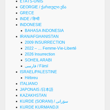
ETATS-UNIS
GEORGIE / ქართული ენა
GRECE
INDE / हिन्दी
INDONESIE
BAHASA INDONESIA
IRAN/AFGHANISTAN
2009 INSURRECTION
2022 – … Femme-Vie-Liberté
2026 Insurrection
SOHEIL ARABI
فارسی / Fārsī
ISRAEL/PALESTINE
Hébreu
ITALIANO
JAPONAIS /日本語
KAZAKHSTAN
KURDE (SORANI) / سۆرانی
KURDE KURMANDJI