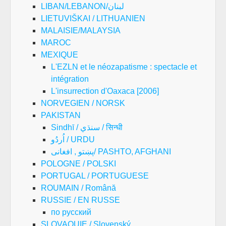
LIBAN/LEBANON/لبنان
LIETUVIŠKAI / LITHUANIEN
MALAISIE/MALAYSIA
MAROC
MEXIQUE
L'EZLN et le néozapatisme : spectacle et
intégration
L'insurrection d'Oaxaca [2006]
NORVEGIEN / NORSK
PAKISTAN
Sindhī / سنڌي / सिन्धी
اُردُو / URDU
پښتو , افغانی/ PASHTO, AFGHANI
POLOGNE / POLSKI
PORTUGAL / PORTUGUESE
ROUMAIN / Română
RUSSIE / EN RUSSE
по русский
SLOVAQUIE / Slovenský