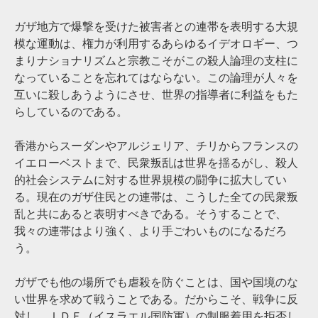
ガザ地方で爆撃を受けた被害者との連帯を表明する大規
模な運動は、権力が利用するあらゆるイデオロギー、つ
まりナショナリズムと宗教こそがこの殺人論理の支柱に
なっていることを忘れてはならない。この論理が人々を
互いに殺しあうようにさせ、世界の指導者に利益をもた
らしているのである。
香港からスーダンやアルジェリア、チリからフランスの
イエローベストまで、民衆叛乱は世界を揺るがし、殺人
的社会システムに対する世界規模の闘争に拡大してい
る。現在のガザ住民との連帯は、こうした全ての民衆叛
乱と共にあると表明すべきである。そうすることで、
我々の連帯はより強く、より手ごわいものになるだろ
う。
ガザでも他の場所でも虐殺を防ぐことは、国や国境のな
い世界を求めて戦うことである。だからこそ、戦争に反
対し、ＩＤＦ（イスラエル国防軍）の制服着用を拒否し