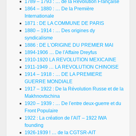
1789 – 1793 : … de la Révolution Française
1864 – 1880 : … De la Première
Internationale
1871 : DE LA COMMUNE DE PARIS
1880 – 1914 : … Des origines dy
syndicalisme
1886 : DE L'ORIGINE DU PREMIER MAI
1894-1906 … De l'Affaire Dreyfus
1910-1920 LA REVOLUTION MEXICAINE
1911-1949 … LA REVOLUTION CHINOISE
1914 – 1918 : … DE LA PREMIERE
GUERRE MONDIALE
1917 – 1922 : De la Révolution Russe et de la
Makhnovtschina
1920 – 1939 : … De l'entre deux-guerre et du
Front Populaire
1922 : La création de l'AIT – 1922 IWA
founding
1926-1939 ! … de la CGTSR-AIT