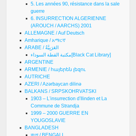
5. Les années 90, résistance dans la sale
guerre
6. INSURRECTION ALGERIENNE
(AROUCH / AARCHS) 2001
ALLEMAGNE / Auf Deutsch
Amharique / አማርኛ
ARABE / العَرَبِيَّةُ
مكتبة القطة السوداء[Black Cat Library]
ARGENTINE
ARMENIE / հայերեն լեզու
AUTRICHE
AZERI / Azərbaycan dilinə
BALKANS / SRPSKOHRVATSKI
1903 – L'insurrection d'Ilinden et La
Commune de Strandja
1999 – 2000 GUERRE EN
YOUGOSLAVIE
BANGLADESH
বাংলা / BENGALI