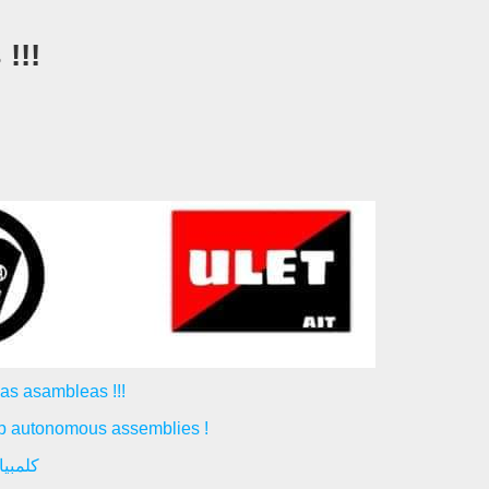
!!!
las asambleas !!!
up autonomous assemblies !
کلمبیا