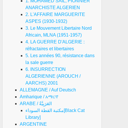
1. MOHAMED SAIL, PIONNIER
ANARCHISTE ALGERIEN
2. L'AFFAIRE MARGUERITE
ASPES (1930-1932)
3. Le Mouvement Libertaire Nord
Africain, MLNA (1951-1957)
4. LA GUERRE D'ALGERIE :
réfractaires et libertaires
5. Les années 90, résistance dans
la sale guerre
6. INSURRECTION
ALGERIENNE (AROUCH /
AARCHS) 2001
ALLEMAGNE / Auf Deutsch
Amharique / አማርኛ
ARABE / العَرَبِيَّةُ
مكتبة القطة السوداء[Black Cat
Library]
ARGENTINE