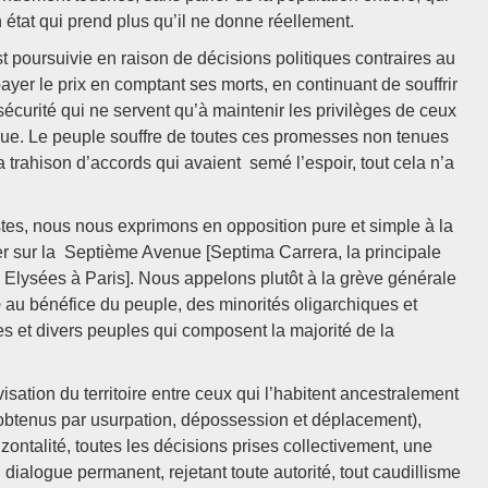
n état qui prend plus qu’il ne donne réellement.
est poursuivie en raison de décisions politiques contraires au
yer le prix en comptant ses morts, en continuant de souffrir
sécurité qui ne servent qu’à maintenir les privilèges de ceux
ique. Le peuple souffre de toutes ces promesses non tenues
a trahison d’accords qui avaient semé l’espoir, tout cela n’a
stes, nous nous exprimons en opposition pure et simple à la
ster sur la Septième Avenue [Septima Carrera, la principale
lysées à Paris]. Nous appelons plutôt à la grève générale
o
au bénéfice du peuple, des minorités oligarchiques et
es et divers peuples qui composent la majorité de la
sation du territoire entre ceux qui l’habitent ancestralement
t obtenus par usurpation, dépossession et déplacement),
ontalité, toutes les décisions prises collectivement, une
n dialogue permanent, rejetant toute autorité, tout caudillisme