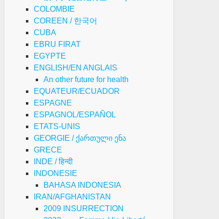
COLOMBIE
COREEN / 한국어
CUBA
EBRU FIRAT
EGYPTE
ENGLISH/EN ANGLAIS
An other future for health
EQUATEUR/ECUADOR
ESPAGNE
ESPAGNOL/ESPAÑOL
ETATS-UNIS
GEORGIE / ქართული ენა
GRECE
INDE / हिन्दी
INDONESIE
BAHASA INDONESIA
IRAN/AFGHANISTAN
2009 INSURRECTION