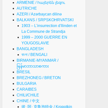
ARMENIE / հայերեն լեզու
AUTRICHE
AZERI / Azərbaycan dilinə
BALKANS / SRPSKOHRVATSKI
1903 – L'insurrection d'Ilinden et
La Commune de Strandja
1999 – 2000 GUERRE EN
YOUGOSLAVIE
BANGLADESH
বাংলা / BENGALI
BIRMANIE-MYANMAR /
မြန်မာဘာသာစကား
BRESIL
BREZHONEG / BRETON
BULGARIA
CARAIBES
CHILI/CHILE
CHINE / 中文
彼· 阿· 克鲁泡特金 / Kropotkin