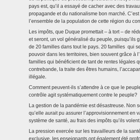
pays est, qu’il a essayé de cacher avec des travaux
propagande et du nationalisme bon marché. C’est to
l’ensemble de la population de cette région du c
Les impôts, que Duque promettait – à tort – de rédui
et seront, un vol généralisé du peuple, puisqu’ils ga
de 20 familles dans tout le pays. 20 familles qui se
pouvoir dans les territoires, bien souvent grâce à 
familles qui bénéficient de tant de rentes légales 
contrebande, la traite des êtres humains, l’accapa
illégale.
Comment peuvent-ils s’attendre à ce que le peuple
contrôle agit systématiquement contre le peuple?
La gestion de la pandémie est désastreuse. Non se
qu’elle aurait pu assurer l’approvisionnement en v
système de santé, au frais des impôts qu’ils volent.
La pression exercée sur les travailleurs de la santé,
exclusive, les enseignants ont également été profo