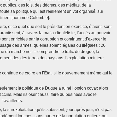
 publics, des lois, des décrets, des médias, de la
ute sa politique qui est réellement un vol organisé, sur
ontinent [nommée Colombie].
re, et ce quel que soit le président en exercice, étaient, sont
rantissent, à travers la mafia clientéliste, l’accès au pouvoir
 sont enrichies par la corruption et continuent d’exercer le
l’usage des armes, qu’elles soient légales ou illégales ; 20
que du marché noir – comprendre le trafic de drogue, la
rement des des terres des paysans, l’exploitation minière
 continue de croire en l’État, si le gouvernement même qui le
ulement la politique de Duque a ruiné l’option covax alors
accins. Mais ils osent aussi faire du business avec le
 travailleurs.
 la surexploitation qu’ils subissent, jour après jour, n’est pas
ndément touchés, sans parler de la population entière, qui