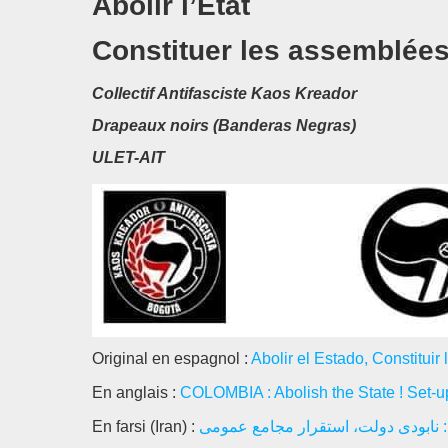
Abolir l’État
Constituer les assemblées 
Collectif Antifasciste Kaos Kreador
Drapeaux noirs (Banderas Negras)
ULET-AIT
Original en espagnol :
Abolir el Estado, Constituir 
En anglais :
COLOMBIA : Abolish the State ! Set-
En farsi (Iran) :
: نابودی دولت، استقرار مجامع عمومی