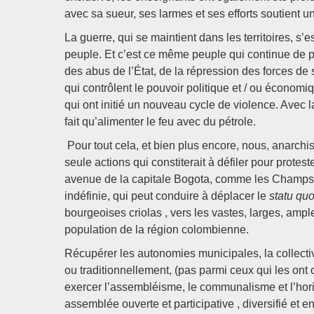
avec sa sueur, ses larmes et ses efforts soutient u
La guerre, qui se maintient dans les territoires, s’
peuple. Et c’est ce même peuple qui continue de pa
des abus de l’État, de la répression des forces de 
qui contrôlent le pouvoir politique et / ou économ
qui ont initié un nouveau cycle de violence. Avec l
fait qu’alimenter le feu avec du pétrole.
Pour tout cela, et bien plus encore, nous, anarchi
seule actions qui constiterait à défiler pour prote
avenue de la capitale Bogota, comme les Champs E
indéfinie, qui peut conduire à déplacer le
statu qu
bourgeoises criolas , vers les vastes, larges, ampl
population de la région colombienne.
Récupérer les autonomies municipales, la collectivi
ou traditionnellement, (pas parmi ceux qui les on
exercer l’assembléisme, le communalisme et l’horiz
assemblée ouverte et participative , diversifié et e