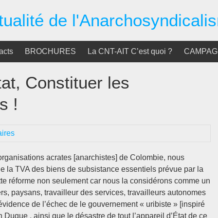
tualité de l'Anarchosyndicali
acts
BROCHURES
La CNT-AIT C’est quoi ?
CAMPAGN
at, Constituer les
s !
ires
t organisations acrates [anarchistes] de Colombie, nous
e la TVA des biens de subsistance essentiels prévue par la
ette réforme non seulement car nous la considérons comme un
rs, paysans, travailleur des services, travailleurs autonomes
l’évidence de l’échec de le gouvernement « uribiste » [inspiré
n Duque , ainsi que le désastre de tout l’appareil d’État de ce