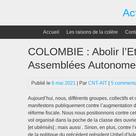
Passer
Ac
au
contenu
Accueil
Les raisons de la colère
Cont
COLOMBIE : Abolir l’Et
Assemblées Autonome
Publié le
6 mai 2021
| Par
CNT-AIT
|
5 commenta
Aujourd’hui, nous, différents groupes, collectifs e
manifestons publiquement contre l’augmentation d
réforme fiscale. Nous nous positionnons contre c
vol organisé dans la poche de la classe des ouvrie
[et ubérisés] ; mais aussi . Sinon, en plus, contre 
de la politique du précédent président Uribe] d’Ivá