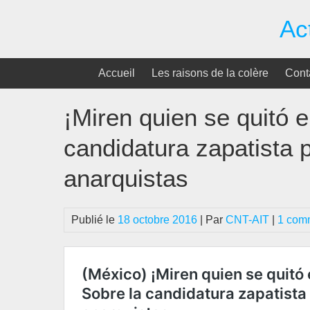
Passer
Ac
au
contenu
Accueil
Les raisons de la colère
Cont
¡Miren quien se quitó 
candidatura zapatista p
anarquistas
Publié le
18 octobre 2016
| Par
CNT-AIT
|
1 com