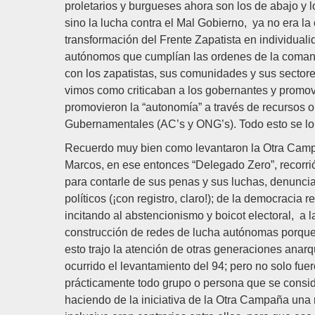
proletarios y burgueses ahora son los de abajo y l
sino la lucha contra el Mal Gobierno, ya no era la
transformación del Frente Zapatista en individual
autónomos que cumplían las ordenes de la comanda
con los zapatistas, sus comunidades y sus sector
vimos como criticaban a los gobernantes y prom
promovieron la “autonomía” a través de recursos 
Gubernamentales (AC’s y ONG’s). Todo esto se lo
Recuerdo muy bien como levantaron la Otra Camp
Marcos, en ese entonces “Delegado Zero”, recorrió 
para contarle de sus penas y sus luchas, denuncian
políticos (¡con registro, claro!); de la democracia
incitando al abstencionismo y boicot electoral, a l
construcción de redes de lucha autónomas porque
esto trajo la atención de otras generaciones ana
ocurrido el levantamiento del 94; pero no solo fue
prácticamente todo grupo o persona que se conside
haciendo de la iniciativa de la Otra Campaña una