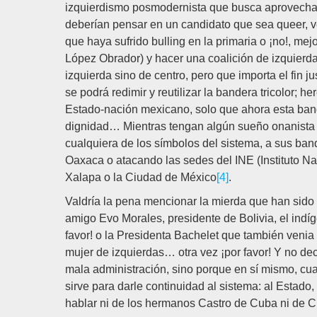
izquierdismo posmodernista que busca aprovechar 
deberían pensar en un candidato que sea queer, ve
que haya sufrido bulling en la primaria o ¡no!, m
López Obrador) y hacer una coalición de izquier
izquierda sino de centro, pero que importa el fin ju
se podrá redimir y reutilizar la bandera tricolor; h
Estado-nación mexicano, solo que ahora esta ban
dignidad… Mientras tengan algún sueño onanista r
cualquiera de los símbolos del sistema, a sus ba
Oaxaca o atacando las sedes del INE (Instituto N
Xalapa o la Ciudad de México
[4]
.
Valdría la pena mencionar la mierda que han sido 
amigo Evo Morales, presidente de Bolivia, el indíg
favor! o la Presidenta Bachelet que también venia 
mujer de izquierdas… otra vez ¡por favor! Y no d
mala administración, sino porque en sí mismo, cua
sirve para darle continuidad al sistema: al Estado,
hablar ni de los hermanos Castro de Cuba ni de