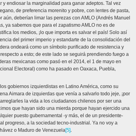
y endiosar la marginalidad para ganar adeptos. Tal vez
gano, de preferencia morenito y pobre, con lentes de pasta,
ejor aún, deberían limar las perezas con AMLO (Andrés Manuel
das, ya sabemos que para el zapatismo AMLO no es de
stifica los medios, ¡lo que importa es salvar el país! Solo así
erencia del primer imperio y estandarte de la consolidación del
dera ondeará como un símbolo purificado de resistencia y
especto a esto; de este lado se seguirá prendiendo fuego a
nderas mexicanas como pasó en el 2014, el 1 de mayo en
acional Electoral) como ha pasado en Oaxaca, Puebla,
los gobiernos izquierdistas en Latino América, como su
ena Aimara de izquierdas que venía a salvarlo todo jeje, ¡por
arreglarles la vida a los ciudadanos chilenos por ser una
ecimos que hayan sido una mierda porque hayan ejercido una
lquier puesto gubernamental -y más, el de un presidente-
 al progreso, a la sociedad tecno-industrial. Ya no voy a
 Chávez o Maduro de Venezuela
[5]
.