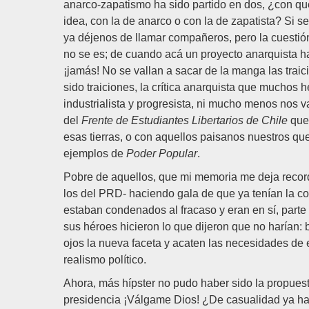
anarco-zapatismo ha sido partido en dos, ¿con q
idea, con la de anarco o con la de zapatista? Si s
ya déjenos de llamar compañeros, pero la cuestión
no se es; de cuando acá un proyecto anarquista h
¡jamás! No se vallan a sacar de la manga las trai
sido traiciones, la crítica anarquista que mucho
industrialista y progresista, ni mucho menos nos 
del
Frente de Estudiantes Libertarios de Chile
que 
esas tierras, o con aquellos paisanos nuestros qu
ejemplos de
Poder Popular
.
Pobre de aquellos, que mi memoria me deja record
los del PRD- haciendo gala de que ya tenían la conc
estaban condenados al fracaso y eran en sí, parte
sus héroes hicieron lo que dijeron que no harían:
ojos la nueva faceta y acaten las necesidades de es
realismo político.
Ahora, más hípster no pudo haber sido la propuest
presidencia ¡Válgame Dios! ¿De casualidad ya h