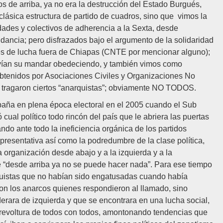
os de arriba, ya no era la destrucción del Estado Burgués,
 clásica estructura de partido de cuadros, sino que vimos la
idades y colectivos de adherencia a la Sexta, desde
ncia; pero disfrazados bajo el argumento de la solidaridad
es de lucha fuera de Chiapas (CNTE por mencionar alguno);
ovían su mandar obedeciendo, y también vimos como
obtenidos por Asociaciones Civiles y Organizaciones No
 tragaron ciertos “anarquistas”; obviamente NO TODOS.
aña en plena época electoral en el 2005 cuando el Sub
cual político todo rincón del país que le abriera las puertas
do ante todo la ineficiencia orgánica de los partidos
 representativa así como la podredumbre de la clase política,
a organización desde abajo y a la izquierda y a la
 “desde arriba ya no se puede hacer nada”. Para ese tiempo
rquistas que no habían sido engatusadas cuando había
ron los anarcos quienes respondieron al llamado, sino
rara de izquierda y que se encontrara en una lucha social,
 revoltura de todos con todos, amontonando tendencias que