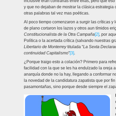
inclusive eran contrarias entre ellas, pero que eso 
y que no dejaban de mostrar la clásica estrategia
otras palabras tal vez mas poéticas.
Al poco tiempo comenzaron a surgir las críticas y 
de plano cortaron los lazos y otros aun tímidos er
Constitucionalista de la Otra Campaña
[2]
, por aqu
Política o la acertada crítica (salvando nuestras 
Libertario de Monterrey
titulada “
La Sexta Declarac
continuidad Capitalismo
”
[3]
.
¿Porque traigo esto a colación? Primero para refr
facilidad con la que se les ha endulzado la orej
anarquía donde no la hay, llegando a conformar no 
la novedad de la candidatura zapatista que por fin 
pasamontañas, sino porque desde siempre el zapat