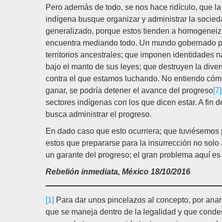
Pero además de todo, se nos hace ridículo, que l
indígena busque organizar y administrar la socie
generalizado, porque estos tienden a homogeneizar,
encuentra mediando todo. Un mundo gobernado po
territorios ancestrales; que imponen identidades 
bajo el manto de sus leyes; que destruyen la dive
contra el que estamos luchando. No entiendo cóm
ganar, se podría detener el avance del progreso
[7]
sectores indígenas con los que dicen estar. A fin 
busca administrar el progreso.
En dado caso que esto ocurriera; que tuviésemos p
estos que prepararse para la insurrección no solo
un garante del progreso; el gran problema aquí e
Rebelión inmediata, México 18/10/2016
[1]
Para dar unos pincelazos al concepto, por anarq
que se maneja dentro de la legalidad y que conde