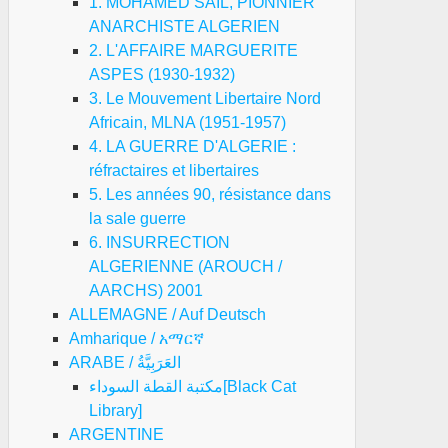
1. MOHAMED SAIL, PIONNIER
ANARCHISTE ALGERIEN
2. L'AFFAIRE MARGUERITE
ASPES (1930-1932)
3. Le Mouvement Libertaire Nord
Africain, MLNA (1951-1957)
4. LA GUERRE D'ALGERIE :
réfractaires et libertaires
5. Les années 90, résistance dans
la sale guerre
6. INSURRECTION
ALGERIENNE (AROUCH /
AARCHS) 2001
ALLEMAGNE / Auf Deutsch
Amharique / አማርኛ
ARABE / العَرَبِيَّةُ
مكتبة القطة السوداء[Black Cat
Library]
ARGENTINE