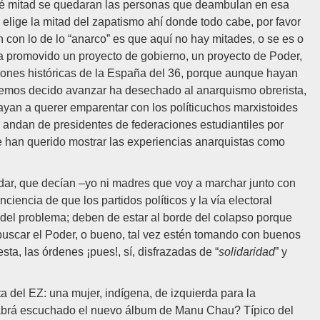
ué mitad se quedaran las personas que deambulan en esa
e elige la mitad del zapatismo ahí donde todo cabe, por favor
 con lo de lo “anarco” es que aquí no hay mitades, o se es o
a promovido un proyecto de gobierno, un proyecto de Poder,
ciones históricas de la España del 36, porque aunque hayan
s hemos decido avanzar ha desechado al anarquismo obrerista,
vayan a querer emparentar con los políticuchos marxistoides
andan de presidentes de federaciones estudiantiles por
e han querido mostrar las experiencias anarquistas como
ar, que decían –yo ni madres que voy a marchar junto con
iencia de que los partidos políticos y la vía electoral
 del problema; deben de estar al borde del colapso porque
 buscar el Poder, o bueno, tal vez estén tomando con buenos
ta, las órdenes ¡pues!, sí, disfrazadas de “
solidaridad
” y
a del EZ: una mujer, indígena, de izquierda para la
abrá escuchado el nuevo álbum de Manu Chau? Típico del