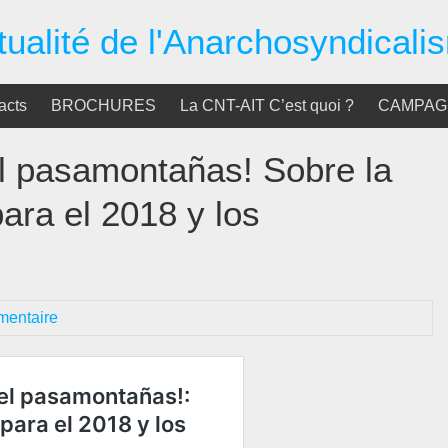
tualité de l'Anarchosyndicali
acts
BROCHURES
La CNT-AIT C’est quoi ?
CAMPAGN
el pasamontañas! Sobre la
ara el 2018 y los
mentaire