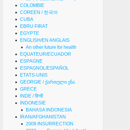
COLOMBIE
COREEN / 한국어
CUBA
EBRU FIRAT
EGYPTE
ENGLISH/EN ANGLAIS
An other future for health
EQUATEUR/ECUADOR
ESPAGNE
ESPAGNOL/ESPAÑOL
ETATS-UNIS
GEORGIE / ქართული ენა
GRECE
INDE / हिन्दी
INDONESIE
BAHASA INDONESIA
IRAN/AFGHANISTAN
2009 INSURRECTION