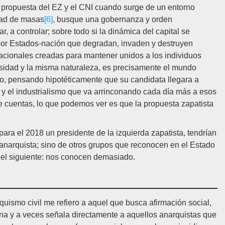
a propuesta del EZ y el CNI cuando surge de un entorno
dad de masas
[6]
, busque una gobernanza y orden
 a controlar; sobre todo si la dinámica del capital se
r Estados-nación que degradan, invaden y destruyen
nacionales creadas para mantener unidos a los individuos
rsidad y la misma naturaleza, es precisamente el mundo
o, pensando hipotéticamente que su candidata llegara a
y el industrialismo que va arrinconando cada día más a esos
de cuentas, lo que podemos ver es que la propuesta zapatista
ara el 2018 un presidente de la izquierda zapatista, tendrían
 anarquista; sino de otros grupos que reconocen en el Estado
s el siguiente: nos conocen demasiado.
uismo civil me refiero a aquel que busca afirmación social,
na y a veces señala directamente a aquellos anarquistas que