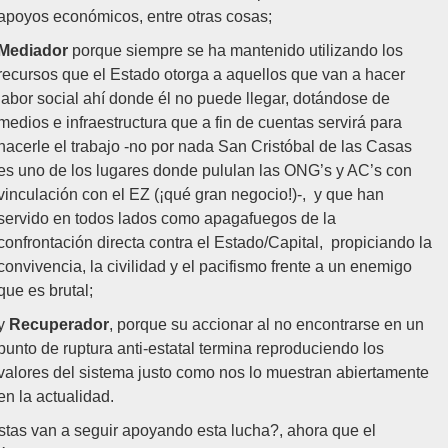
apoyos económicos, entre otras cosas;
Mediador
porque siempre se ha mantenido utilizando los
recursos que el Estado otorga a aquellos que van a hacer
labor social ahí donde él no puede llegar, dotándose de
medios e infraestructura que a fin de cuentas servirá para
hacerle el trabajo -no por nada San Cristóbal de las Casas
es uno de los lugares donde pululan las ONG’s y AC’s con
vinculación con el EZ (¡qué gran negocio!)-, y que han
servido en todos lados como apagafuegos de la
confrontación directa contra el Estado/Capital, propiciando la
convivencia, la civilidad y el pacifismo frente a un enemigo
que es brutal;
y
Recuperador
, porque su accionar al no encontrarse en un
punto de ruptura anti-estatal termina reproduciendo los
valores del sistema justo como nos lo muestran abiertamente
en la actualidad.
stas van a seguir apoyando esta lucha?, ahora que el