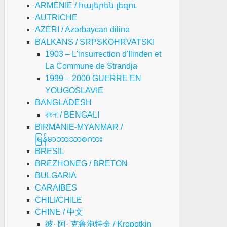
ARMENIE / հայերեն լեզու
AUTRICHE
AZERI / Azərbaycan dilinə
BALKANS / SRPSKOHRVATSKI
1903 – L'insurrection d'Ilinden et
La Commune de Strandja
1999 – 2000 GUERRE EN
YOUGOSLAVIE
BANGLADESH
বাংলা / BENGALI
BIRMANIE-MYANMAR /
မြန်မာဘာသာစကား
BRESIL
BREZHONEG / BRETON
BULGARIA
CARAIBES
CHILI/CHILE
CHINE / 中文
彼· 阿· 克鲁泡特金 / Kropotkin