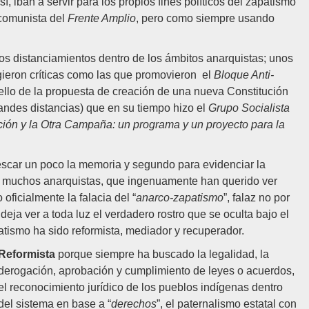
sí, iban a servir para los propios fines políticos del zapatismo
 comunista del
Frente Amplio
, pero como siempre usando
los distanciamientos dentro de los ámbitos anarquistas; unos
igieron críticas como las que promovieron el
Bloque Anti-
ello de la propuesta de creación de una nueva Constitución
grandes distancias) que en su tiempo hizo el
Grupo Socialista
ión y la Otra Campaña: un programa y un proyecto para la
escar un poco la memoria y segundo para evidenciar la
a a muchos anarquistas, que ingenuamente han querido ver
oficialmente la falacia del “
anarco-zapatismo
”, falaz no por
deja ver a toda luz el verdadero rostro que se oculta bajo el
ismo ha sido reformista, mediador y recuperador.
Reformista
porque siempre ha buscado la legalidad, la
derogación, aprobación y cumplimiento de leyes o acuerdos,
el reconocimiento jurídico de los pueblos indígenas dentro
del sistema en base a “
derechos
”, el paternalismo estatal con